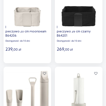
porównania
Blomus Desa koszyk na
Blomus Desa koszyk na
pieczywo 20 cm Moonbeam
pieczywo 26 cm czarny
B64206
B64201
Dostępność:
do 10 dni
Dostępność:
do 10 dni
239
,
269
,
00
zł
00
zł
Do koszyka
Do koszyka
Dodaj do
Dodaj do
porównania
porównania