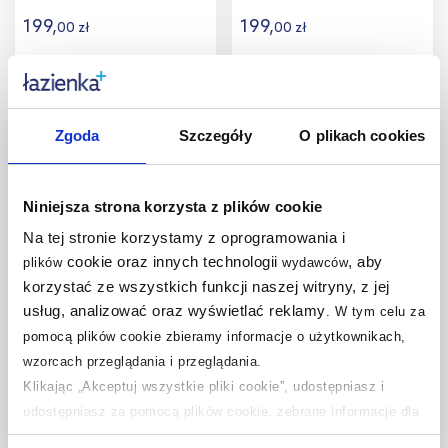
199
,
199
,
00
zł
00
zł
Do koszyka
Do koszyka
Dodaj do
Dodaj do
Zgoda
Szczegóły
O plikach cookies
porównania
porównania
Niniejsza strona korzysta z plików cookie
Na tej stronie korzystamy z oprogramowania i
cookie oraz innych technologii
, aby
plików
wydawców
Blomus Dhuva organizer na
Blomus Dhuva organizer na
korzystać ze wszystkich funkcji naszej witryny, z jej
blat szary 64559
blat brązowy 64560
usług, analizować oraz wyświetlać reklamy
.
W tym celu za
Dostępność:
na zamówienie
Dostępność:
na zamówienie
pomocą plików cookie zbieramy informacje o użytkownikach,
wzorcach przeglądania i przeglądania.
199
,
199
,
00
zł
00
zł
Klikając „Akceptuj wszystkie pliki cookie”, udostępniasz i
udostępniasz za pomocą plików cookie, zebrane informacje dla
użytkowników zewnętrznych, a także nasi partnerzy reklamowi.
Do koszyka
Do koszyka