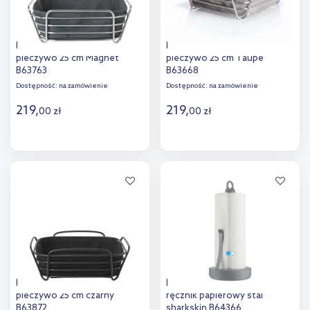
Blomus Delara koszyk na
Blomus Delara koszyk na
pieczywo 25 cm Magnet
pieczywo 25 cm Taupe
B63763
B63668
Dostępność:
na zamówienie
Dostępność:
na zamówienie
219
,
219
,
00
zł
00
zł
Do koszyka
Do koszyka
Dodaj do
Dodaj do
porównania
porównania
Blomus Delara koszyk na
Blomus Loop stojak na
pieczywo 25 cm czarny
ręcznik papierowy stal
B63872
sharkskin B64366