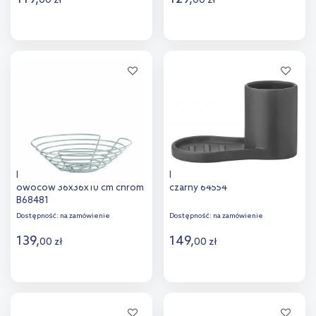
00
zł
00
zł
Do koszyka
Do koszyka
Dodaj do
Dodaj do
porównania
porównania
Blomus Wires kosz do
Blomus Piro organizer na blat
owoców 36x36x10 cm chrom
czarny 64554
B68481
Dostępność:
na zamówienie
Dostępność:
na zamówienie
139
,
149
,
00
zł
00
zł
Do koszyka
Do koszyka
Dodaj do
Dodaj do