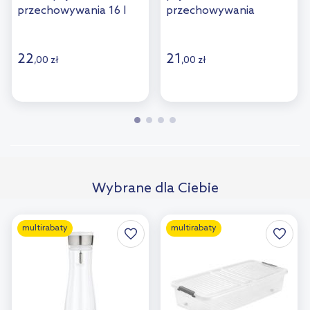
przechowywania 16 l
przechowywania
natural/transparent
39,5x29,5x17,5 cm
15461001000NN
przezroczysty
1094100100000
22
21
,
00
zł
,
00
zł
Wybrane dla Ciebie
multirabaty
multirabaty