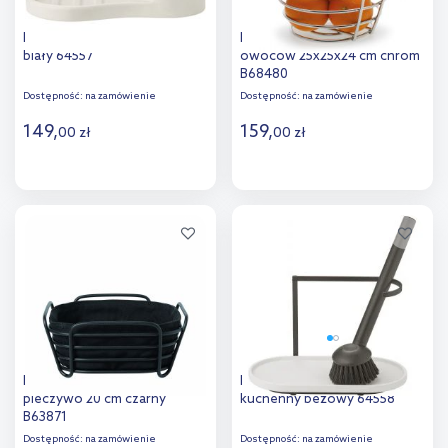
Blomus Piro organizer na blat
Blomus Wires kosz do
biały 64557
owoców 25x25x24 cm chrom
B68480
Dostępność:
na zamówienie
Dostępność:
na zamówienie
149
,
159
,
00
zł
00
zł
Do koszyka
Do koszyka
Dodaj do
Dodaj do
porównania
porównania
Blomus Delara koszyk na
Blomus Dhuva przybornik
pieczywo 20 cm czarny
kuchenny beżowy 64558
B63871
Dostępność:
na zamówienie
Dostępność:
na zamówienie