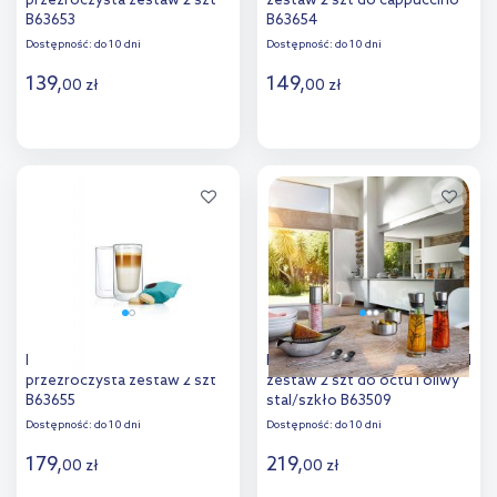
przezroczysta zestaw 2 szt
zestaw 2 szt do cappuccino
B63653
B63654
Dostępność:
do 10 dni
Dostępność:
do 10 dni
139
,
149
,
00
zł
00
zł
Do koszyka
Do koszyka
Dodaj do
Dodaj do
porównania
porównania
Blomus Nero szklanka 320 ml
Blomus Alinjo pojemnik 150 ml
przezroczysta zestaw 2 szt
zestaw 2 szt do octu i oliwy
B63655
stal/szkło B63509
Dostępność:
do 10 dni
Dostępność:
do 10 dni
179
,
219
,
00
zł
00
zł