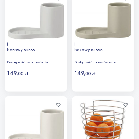
porównania
porównania
Blomus Piro organizer na blat
Blomus Piro organizer na blat
beżowy 64555
beżowy 64556
Dostępność:
na zamówienie
Dostępność:
na zamówienie
149
,
149
,
00
zł
00
zł
Do koszyka
Do koszyka
Dodaj do
Dodaj do
porównania
porównania