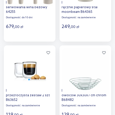
Blomus Ilo zestaw do
Blomus Loop stojak na
serwowania wina beżowy
ręcznik papierowy stal
64255
moonbeam B64365
Dostępność:
do 10 dni
Dostępność:
na zamówienie
679
,
249
,
00
zł
00
zł
Do koszyka
Do koszyka
Dodaj do
Dodaj do
porównania
porównania
Blomus Nero szklanka 80 ml
Blomus Wires kosz do
przezroczysta zestaw 2 szt
owoców 30x30x7 cm chrom
B63652
B68482
Dostępność:
na zamówienie
Dostępność:
na zamówienie
119
,
129
,