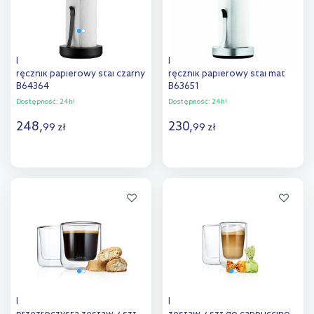
Blomus Loop stojak na
Blomus Loop stojak na
ręcznik papierowy stal czarny
ręcznik papierowy stal mat
B64364
B63651
Dostępność:
24h!
Dostępność:
24h!
248
,
230
,
99
zł
99
zł
Do koszyka
Do koszyka
Dodaj do
Dodaj do
porównania
porównania
Blomus Nero szklanka 200 ml
Blomus Nero szklanka 250 ml