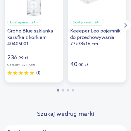
Dostępność:
24h!
Dostępność:
24h!
Grohe Blue szklanka
Keeeper Leo pojemnik
karafka z korkiem
do przechowywania
40405001
77x38x16 cm
przezroczysty
1100000100000
236
,
99
zł
40
,
00
zł
Cena kat.:
324,72 zł
(1)
Szukaj według marki