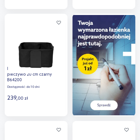
Do koszyka
Do koszyka
Dodaj do
Dodaj do
porównania
porównania
Blomus Desa koszyk na
pieczywo 20 cm czarny
B64200
Dostępność:
do 10 dni
239
,
00
zł
Do koszyka
Dodaj do