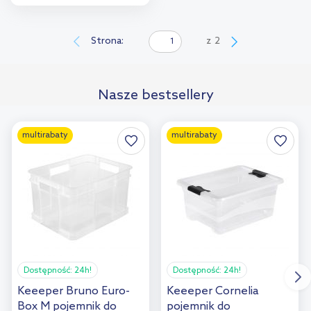
Do koszyka
Dodaj do
Strona:
z
2
porównania
Nasze bestsellery
multirabaty
multirabaty
Dostępność:
24h!
Dostępność:
24h!
Keeeper Bruno Euro-
Keeeper Cornelia
Box M pojemnik do
pojemnik do