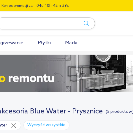
0
4
1
0
4
2
3
8
Koniec promocji za:
grzewanie
Płytki
Marki
 akcesoria Blue Water - Prysznice
(5 produktów
Wyczyść wszystkie
ater