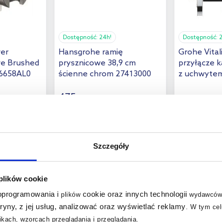
Dostępność:
24h!
Dostępność:
er
Hansgrohe ramię
Grohe Vital
we Brushed
prysznicowe 38,9 cm
przyłącze 
26658AL0
ścienne chrom 27413000
z uchwyte
26962001
475
,
86
zł
129
,
21
zł
Cena kat.:
610,08 zł
Cena kat.:
178,3
(2)
Szczegóły
 plików cookie
 oprogramowania i
cookie oraz innych technologii
plików
wydawców
tryny, z jej usług, analizować oraz wyświetlać reklamy
.
W tym cel
multirabaty
multirabaty
kach, wzorcach przeglądania i przeglądania.