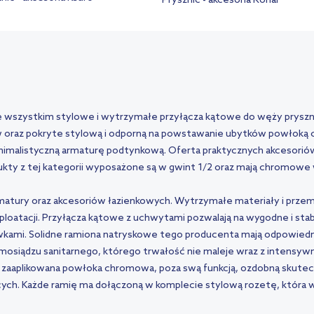
Prysznic - akcesoria Ronal
 wszystkim stylowe i wytrzymałe przyłącza kątowe do węży pryszni
 oraz pokryte stylową i odporną na powstawanie ubytków powłoką 
inimalistyczną armaturę podtynkową. Oferta praktycznych akcesorió
rodukty z tej kategorii wyposażone są w gwint 1/2 oraz mają chromow
armatury oraz akcesoriów łazienkowych. Wytrzymałe materiały i przem
loatacji.
Przyłącza kątowe z uchwytami
pozwalają na wygodne i sta
mi. Solidne ramiona natryskowe tego producenta mają odpowiednio
mosiądzu sanitarnego, którego trwałość nie maleje wraz z intensywn
e zaaplikowana powłoka chromowa, poza swą funkcją, ozdobną skutec
ących. Każde ramię ma dołączoną w komplecie stylową rozetę, która