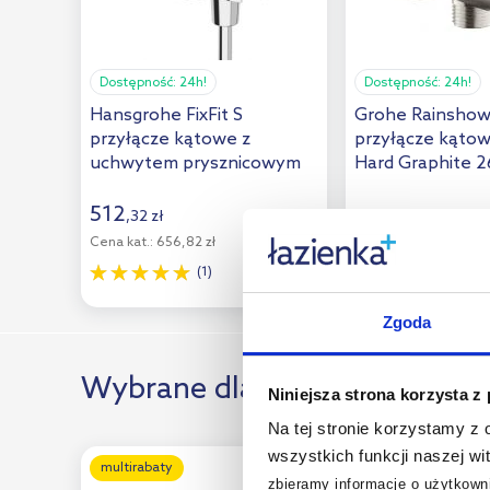
Rea
(15)
Roca
(36)
Dostępność:
24h!
Dostępność:
24h!
Ronal
(4)
Hansgrohe FixFit S
Grohe Rainshow
Sapho
(26)
przyłącze kątowe z
przyłącze kąto
uchwytem prysznicowym
Hard Graphite 
Schell
(3)
chrom 26888000
512
Sealskin
(5)
,
32
zł
422
,
76
zł
Cena kat.:
656,82 zł
Simple Human
(3)
Cena kat.:
579,33 zł
(1)
Steinberg
(29)
Zgoda
Teka
(4)
Tres
(62)
Wybrane dla Ciebie
Niniejsza strona korzysta z
Viega
(2)
Na tej stronie korzystamy z
Villeroy & Boch
(31)
wszystkich funkcji naszej wi
multirabaty
multirabaty
zbieramy informacje o użytkowni