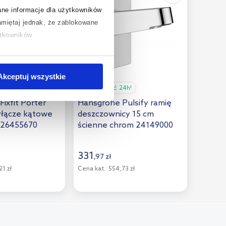
rane informacje dla użytkowników
miętaj jednak, że zablokowane
ytkowników.
chcesz uzyskać więcej informacji
.
Akceptuj wszystkie
24h!
Dostępność:
24h!
ixfit Porter
Hansgrohe Pulsify ramię
yłącze kątowe
deszczownicy 15 cm
 26455670
ścienne chrom 24149000
331
,
97
zł
1 zł
Cena kat.:
554,73 zł