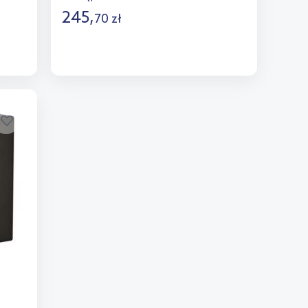
245
,
70
zł
Do koszyka
Dodaj do porównania