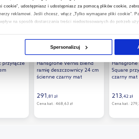
iki cookie”, udostępniasz i udostępniasz za pomocą plików cookie, zeb
tnerzy reklamowi.
Jeśli chcesz, włącz „Tylko wymagane pliki cookie”.
Pa
ć wpływ na sposób dostarczania treści niedostosowanych do potrzeb uż
 temat plików plików cookie, kliknij „Ustawienia plików cookie”.
Jeśli 
laczego ich przepisy, przejdź do zakładek „Informacje o plikach cookie”
Spersonalizuj
Dostępność:
24h!
Dostępność:
t przyłącze
Hansgrohe Vernis Blend
Hansgrohe F
rem
ramię deszczownicy 24 cm
Square prz
ścienne czarny mat
czarny mat
6453140
27809670
291
213
,
81
zł
,
42
zł
Cena kat.:
468,63 zł
Cena kat.:
279,2