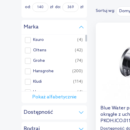
od:
zł
do:
zł
Sortuj wg:
Domy
Marka
Ksuro
(4)
Oltens
(42)
Grohe
(74)
Hansgrohe
(200)
Kludi
(114)
Hagser
(4)
Pokaż alfabetycznie
Pozostałe:
Blue Water p
Dostępność
Aqualine
(3)
okrągłe z u
PKOH.ICO.01
do 5 dni
(4)
Axor
(98)
Rodzaj
Dostępność:
do