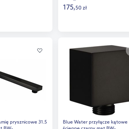
175
,
50
zł
o koszyka
Do koszyka
aj do porównania
Dodaj do porównania
amię prysznicowe 31.5
Blue Water przyłącze kątowe
at BW-
ścienne czarny mat BW-