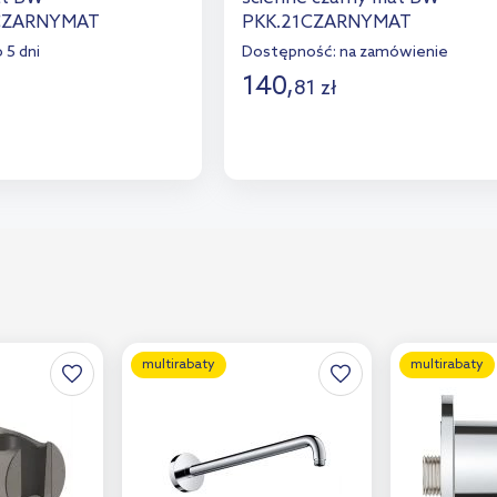
CZARNYMAT
PKK.21CZARNYMAT
 5 dni
Dostępność:
na zamówienie
140
,
81
zł
o koszyka
Do koszyka
aj do porównania
Dodaj do porównania
multirabaty
multirabaty