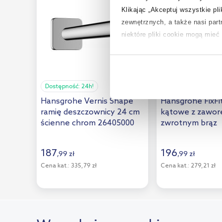
Wenko
(4)
Klikając „Akceptuj wszystkie pl
Zucchetti
(60)
zewnętrznych, a także nasi par
niektóre pliki cookie mogą mie
Aby uzyskać więcej informacji na
na temat plików cookie i tego, d
Dostępność:
24h!
Dostępność:
24h!
Hansgrohe Vernis Shape
Hansgrohe FixFi
ramię deszczownicy 24 cm
kątowe z zawo
ścienne chrom 26405000
zwrotnym brąz
szczotkowany 2
187
196
,
99
zł
,
99
zł
Cena kat.:
335,79 zł
Cena kat.:
279,21 zł