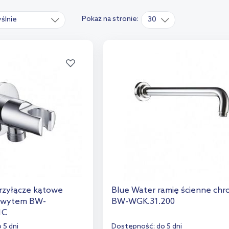
Pokaż na stronie:
ślnie
30
rzyłącze kątowe
Blue Water ramię ścienne ch
chwytem BW-
BW-WGK.31.200
1C
 5 dni
Dostępność:
do 5 dni