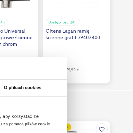
24h!
Dostępność:
24h!
io Universal
Oltens Lagan ramię
kątowe ścienne
ścienne grafit 39402400
m chrom
289
,
95
zł
5 zł
Cena kat.:
579,90 zł
O plikach cookies
, aby korzystać ze
u za pomocą plików cookie
multirabaty