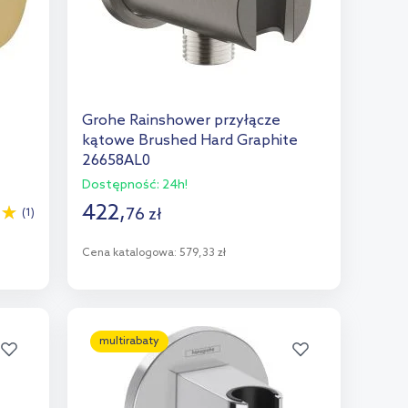
Grohe Rainshower przyłącze
kątowe Brushed Hard Graphite
26658AL0
Dostępność:
24h!
422
,
76
zł
(1)
Cena katalogowa:
579,33 zł
Do koszyka
Dodaj do porównania
multirabaty