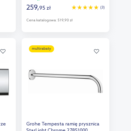
259
,
95
zł
(3)
Cena katalogowa:
519,90 zł
Do koszyka
Dodaj do porównania
multirabaty
cze
Grohe Tempesta ramię prysznica
StarLight Chrome 27851000