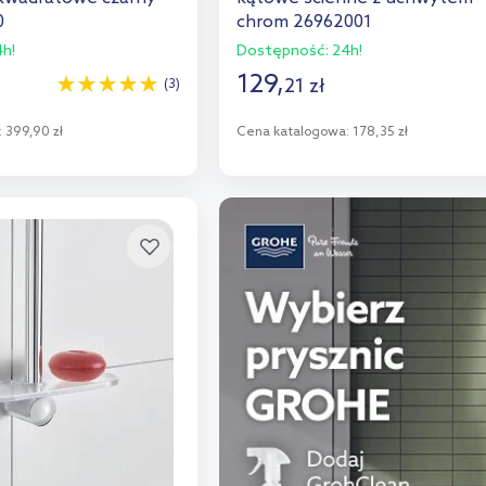
0
chrom 26962001
h!
Dostępność:
24h!
129
,
21
zł
(3)
:
399,90 zł
Cena katalogowa:
178,35 zł
o koszyka
Do koszyka
aj do porównania
Dodaj do porównania