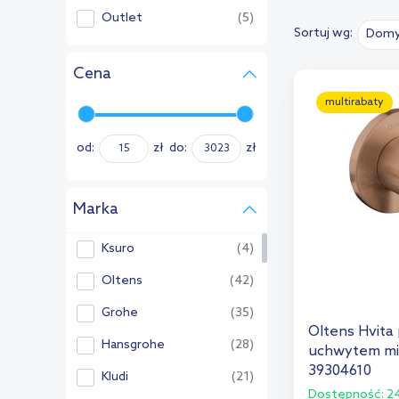
Outlet
(5)
Sortuj wg:
Domy
Cena
multirabaty
od:
zł
do:
zł
Marka
Ksuro
(4)
Oltens
(42)
Grohe
(35)
Oltens Hvita
Hansgrohe
(28)
uchwytem mi
39304610
Kludi
(21)
Dostępność:
24