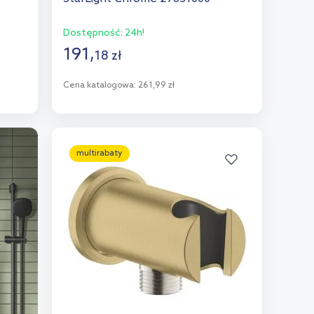
Dostępność:
24h!
191
,
18
zł
Cena katalogowa:
261,99 zł
Do koszyka
Dodaj do porównania
multirabaty