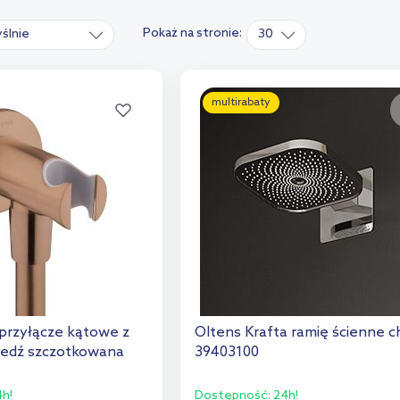
Pokaż na stronie:
ślnie
30
multirabaty
 przyłącze kątowe z
Oltens Krafta ramię ścienne 
edź szczotkowana
39403100
h!
Dostępność:
24h!