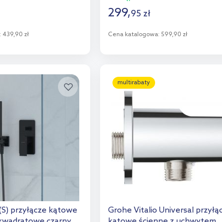
299
,
95
zł
:
439,90 zł
Cena katalogowa:
599,90 zł
o koszyka
Do koszyka
aj do porównania
Dodaj do porównania
multirabaty
(S) przyłącze kątowe
Grohe Vitalio Universal przyłą
kwadratowe czarny
kątowe ścienne z uchwytem