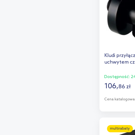
Kludi przyłąc
uchwytem cz
Dostępność:
24
106
,
86
zł
Cena katalogowa
D
Dod
multirabaty