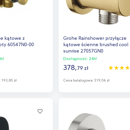
ze kątowe z
Grohe Rainshower przyłącze
oty 60547N0-00
kątowe ścienne brushed cool
sunrise 27057GN0
h!
Dostępność:
24h!
378
,
79
zł
:
193,85 zł
Cena katalogowa:
519,06 zł
o koszyka
Do koszyka
aj do porównania
Dodaj do porównania