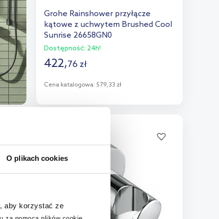
Grohe Rainshower przyłącze
kątowe z uchwytem Brushed Cool
Sunrise 26658GN0
Dostępność:
24h!
422
,
76
zł
Cena katalogowa:
579,33 zł
Do koszyka
Dodaj do porównania
O plikach cookies
, aby korzystać ze
u za pomocą plików cookie