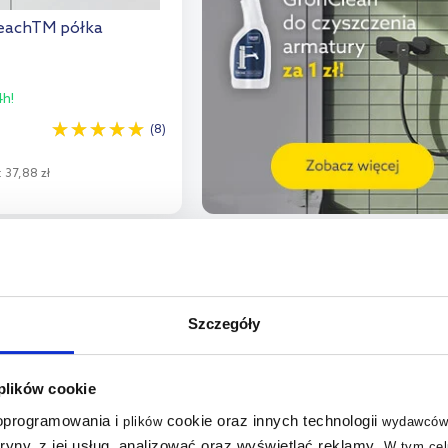
eachTM półka
h!
(8)
:
37,88 zł
o koszyka
aj do porównania
multirabaty
Szczegóły
 plików cookie
 oprogramowania i
cookie oraz innych technologii
plików
wydawców
tryny, z jej usług, analizować oraz wyświetlać reklamy
.
W tym cel