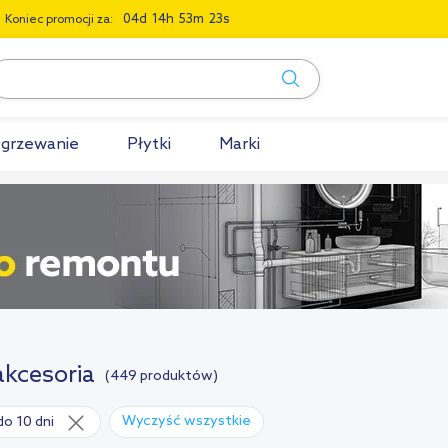
0
4
1
4
5
3
2
2
Koniec promocji za:
grzewanie
Płytki
Marki
akcesoria
(449 produktów)
Wyczyść wszystkie
do 10 dni