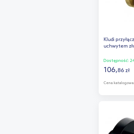
Kludi przyłąc
uchwytem zł
Dostępność:
24
106
,
86
zł
Cena katalogowa
D
Dod