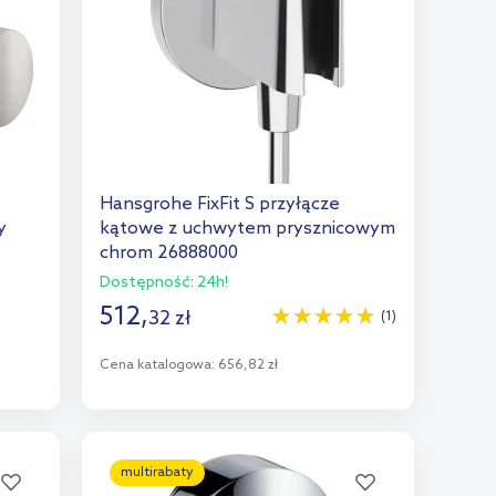
Hansgrohe FixFit S przyłącze
y
kątowe z uchwytem prysznicowym
chrom 26888000
Dostępność:
24h!
512
,
32
zł
(1)
Cena katalogowa:
656,82 zł
Do koszyka
Dodaj do porównania
multirabaty