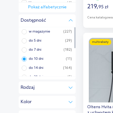
Hagser
(4)
219
,
95
zł
Pokaż alfabetycznie
Pozostałe:
Cena katalogowa
Dostępność
Axor
(5)
D
Blue Water
(4)
w magazynie
(227)
Brabantia
(1)
Dod
do 5 dni
(29)
multirabaty
Deante
(61)
do 7 dni
(182)
Duravit
(1)
do 10 dni
(11)
Excellent
(29)
do 14 dni
(164)
FDesign
(15)
do 21 dni
(5)
Ferro
(15)
do 28 dni
(29)
Rodzaj
Ideal Standard
(1)
przyłącze
do 5 tyg.
(2)
kątowe z
(123)
Kolor
uchwytem
Invena
(9)
do 6 tyg.
(10)
Oltens Hvita 
chrom
(158)
ramię ścienne
(119)
Keuco
(1)
z uchwytem 