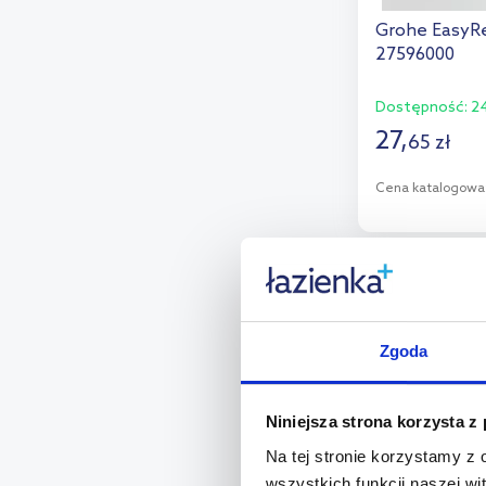
Villeroy & Boch
(3)
Grohe EasyR
27596000
Wenko
(1)
Zucchetti
(4)
Dostępność:
24
27
,
65
zł
Cena katalogowa
D
Dod
multirabaty
Zgoda
Niniejsza strona korzysta z
Na tej stronie korzystamy z
wszystkich funkcji naszej wi