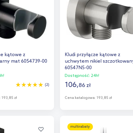
ze kątowe z
Kludi przyłącze kątowe z
arny mat 6054739-00
uchwytem nikiel szczotkowan
60547N5-00
h!
Dostępność:
24h!
106
,
86
zł
(2)
:
193,85 zł
Cena katalogowa:
193,85 zł
o koszyka
Do koszyka
aj do porównania
Dodaj do porównania
multirabaty