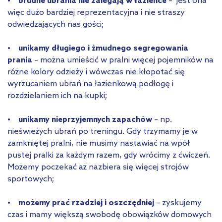
• brudne ubrania nie zalegają w łazience
– jest ona
więc dużo bardziej reprezentacyjna i nie straszy
odwiedzających nas gości;
• unikamy długiego i żmudnego segregowania
prania
– można umieścić w pralni więcej pojemników na
różne kolory odzieży i wówczas nie kłopotać się
wyrzucaniem ubrań na łazienkową podłogę i
rozdzielaniem ich na kupki;
• unikamy nieprzyjemnych zapachów
– np.
nieświeżych ubrań po treningu. Gdy trzymamy je w
zamkniętej pralni, nie musimy nastawiać na wpół
pustej pralki za każdym razem, gdy wrócimy z ćwiczeń.
Możemy poczekać aż nazbiera się więcej strojów
sportowych;
• możemy prać rzadziej i oszczędniej
– zyskujemy
czas i mamy większą swobodę obowiązków domowych