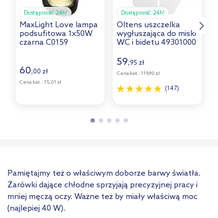
Dostępność:
24h!
Dostępność:
24h!
MaxLight Love lampa
Oltens uszczelka
M
podsufitowa 1x50W
wygłuszająca do miski
czarna C0159
WC i bidetu 49301000
59
,
zł
95
60
,
zł
00
Cena kat.:
119,90 zł
Cena kat.:
75,01 zł
(147)
Pamiętajmy też o właściwym doborze barwy światła.
Żarówki dające chłodne sprzyjają precyzyjnej pracy i
mniej męczą oczy. Ważne też by miały właściwą moc
(najlepiej 40 W).