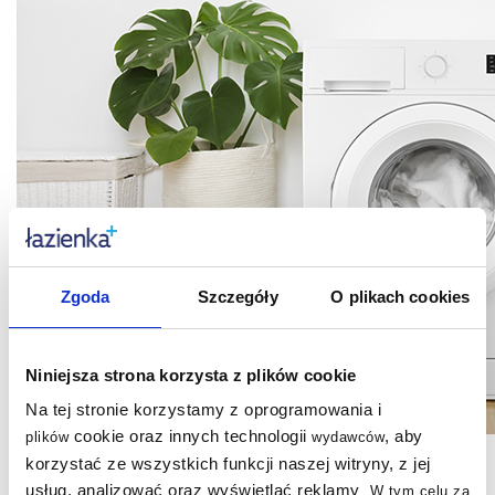
Zgoda
Szczegóły
O plikach cookies
Niniejsza strona korzysta z plików cookie
Na tej stronie korzystamy z oprogramowania i
cookie oraz innych technologii
, aby
plików
wydawców
korzystać ze wszystkich funkcji naszej witryny, z jej
Dodatkowo nie tracimy w ten sposób miejsca.
usług, analizować oraz wyświetlać reklamy
.
W tym celu za