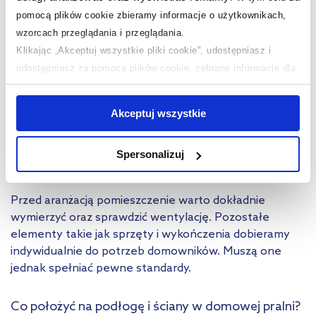
Oddzielna toaleta zwykle jest pomieszczeniem
pomocą plików cookie zbieramy informacje o użytkownikach,
trudnym, gdyż poza ubikacją nic się w niej raczej nie
wzorcach przeglądania i przeglądania.
mieści (nie mamy jak postawić tam szafki, czy półki).
Klikając „Akceptuj wszystkie pliki cookie”, udostępniasz i
Zabierając pralkę i kosze na pranie z łazienki zrobimy
udostępniasz za pomocą plików cookie, zebrane informacje dla
idealnie dużo miejsca na sedes i nie będziemy musieli
użytkowników zewnętrznych, a także nasi partnerzy reklamowi.
się głowić, gdzie go umieścić.
Jeśli chcesz, włącz „Tylko wymagane pliki cookie”.
Pamiętaj
Akceptuj wszystkie
jednak, że zablokowane niektóre pliki cookie mogą mieć wpływ
Funkcjonalna pralnia w domu – jak ją
na sposób dostarczania treści niedostosowanych do potrzeb
Spersonalizuj
urządzić?
użytkowników.
Aby uzyskać więcej informacji na temat plików plików cookie,
Przed aranżacją pomieszczenie warto dokładnie
kliknij „Ustawienia plików cookie”.
Jeśli chcesz uzyskać więcej
wymierzyć oraz sprawdzić wentylację. Pozostałe
informacji na temat plików cookie i tego, dlaczego ich przepisy,
elementy takie jak sprzęty i wykończenia dobieramy
przejdź do zakładek „Informacje o plikach cookie”.
indywidualnie do potrzeb domowników. Muszą one
jednak spełniać pewne standardy.
Co położyć na podłogę i ściany w domowej pralni?