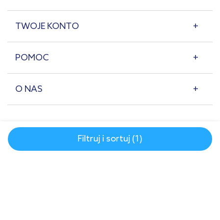
TWOJE KONTO
POMOC
O NAS
Filtruj i sortuj (1)