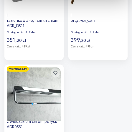
kliknij „Ustawienia plików cookie”.
Jeśli chcesz uzyskać więcej
informacji na temat plików cookie i tego, dlaczego ich przepisy,
Deante Round półka
Deante Silia półka 43,6 cm
przejdź do zakładek „Informacje o plikach cookie”.
łazienkowa 43,1 cm titanium
brąz ADI_C511
ADR_D511
Dostępność:
do 7 dni
Dostępność:
do 7 dni
351
,
399
,
20
zł
20
zł
Cena kat.:
439 zł
Cena kat.:
499 zł
Do koszyka
Do koszyka
multirabaty
Dodaj do
Dodaj do
porównania
porównania
Deante Round półka ścienna
z wieszakiem chrom połysk
ADR0531