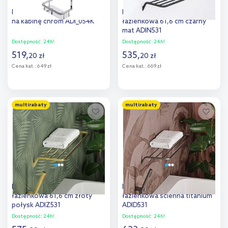
Deante Silia półka wieszana
Deante Silia Nero półka
na kabinę chrom ADI_054K
łazienkowa 61,6 cm czarny
mat ADIN531
Dostępność:
24h!
Dostępność:
24h!
519
,
535
,
20
zł
20
zł
Cena kat.:
649 zł
Cena kat.:
669 zł
Do koszyka
Do koszyka
multirabaty
multirabaty
Dodaj do
Dodaj do
porównania
porównania
Deante Silia półka
Deante Silia półka
łazienkowa 61,6 cm złoty
łazienkowa ścienna titanium
połysk ADIZ531
ADID531
Dostępność:
24h!
Dostępność:
24h!