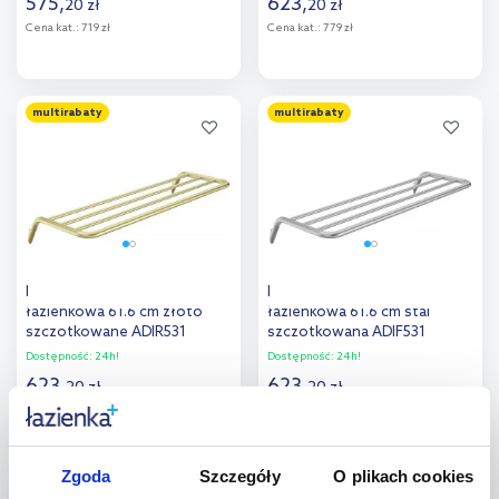
575
,
623
,
20
zł
20
zł
Cena kat.:
719 zł
Cena kat.:
779 zł
Do koszyka
Do koszyka
multirabaty
multirabaty
Dodaj do
Dodaj do
porównania
porównania
Deante Silia półka
Deante Silia półka
łazienkowa 61.6 cm złoto
łazienkowa 61.6 cm stal
szczotkowane ADIR531
szczotkowana ADIF531
Dostępność:
24h!
Dostępność:
24h!
623
,
623
,
20
zł
20
zł
Cena kat.:
779 zł
Cena kat.:
779 zł
Do koszyka
Do koszyka
Zgoda
Szczegóły
O plikach cookies
multirabaty
multirabaty