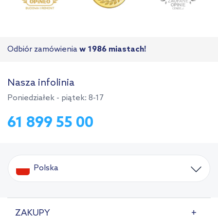
Odbiór zamówienia
w 1986 miastach!
Nasza infolinia
Poniedziałek - piątek: 8-17
61 899 55 00
Polska
ZAKUPY