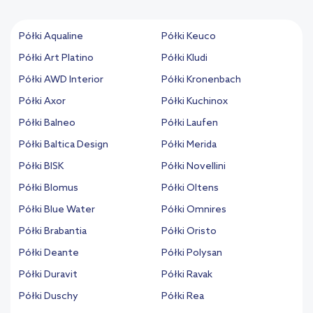
Półki Aqualine
Półki Keuco
Półki Art Platino
Półki Kludi
Półki AWD Interior
Półki Kronenbach
Półki Axor
Półki Kuchinox
Półki Balneo
Półki Laufen
Półki Baltica Design
Półki Merida
Półki BISK
Półki Novellini
Półki Blomus
Półki Oltens
Półki Blue Water
Półki Omnires
Półki Brabantia
Półki Oristo
Półki Deante
Półki Polysan
Półki Duravit
Półki Ravak
Półki Duschy
Półki Rea