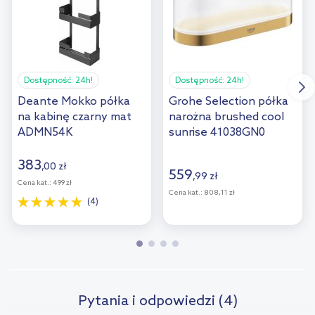
Dostępność:
24h!
Dostępność:
24h!
Deante Mokko półka
Grohe Selection półka
na kabinę czarny mat
narożna brushed cool
ADMN54K
sunrise 41038GN0
383
,
00
zł
559
,
99
zł
Cena kat.:
499 zł
Cena kat.:
808,11 zł
(4)
Pytania i odpowiedzi (4)