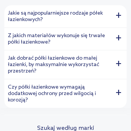
Jakie są najpopularniejsze rodzaje półek
+
łazienkowych?
Z jakich materiałów wykonuje się trwałe
+
półki łazienkowe?
Jak dobrać półki łazienkowe do małej
+
łazienki, by maksymalnie wykorzystać
przestrzeń?
Czy półki łazienkowe wymagają
+
dodatkowej ochrony przed wilgocią i
korozją?
Szukaj według marki