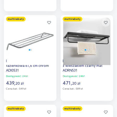
Do koszyka
Do koszyka
multirabaty
multirabaty
Dodaj do
Dodaj do
porównania
porównania
Deante Silia półka
Deante Round półka ścienna
łazienkowa 61,6 cm chrom
z wieszakiem czarny mat
ADI0531
ADRN531
Dostępność:
24h!
Dostępność:
24h!
439
,
471
,
20
zł
20
zł
Cena kat.:
549 zł
Cena kat.:
589 zł
Do koszyka
Do koszyka
multirabaty
multirabaty
Dodaj do
Dodaj do