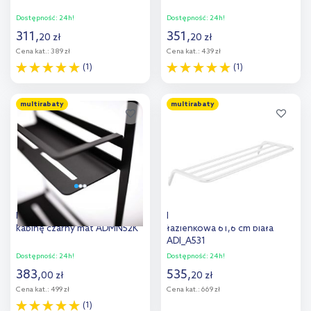
Dostępność:
24h!
Dostępność:
24h!
311
,
351
,
20
zł
20
zł
Cena kat.:
389 zł
Cena kat.:
439 zł
(1)
(1)
Do koszyka
Do koszyka
multirabaty
multirabaty
Dodaj do
Dodaj do
porównania
porównania
Deante Mokko półka na
Deante Silia półka
kabinę czarny mat ADMN52K
łazienkowa 61,6 cm biała
ADI_A531
Dostępność:
24h!
Dostępność:
24h!
383
,
535
,
00
zł
20
zł
Cena kat.:
499 zł
Cena kat.:
669 zł
(1)