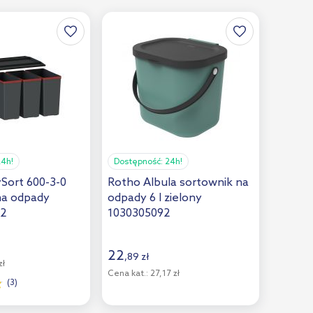
24h!
Dostępność:
24h!
Sort 600-3-0
Rotho Albula sortownik na
na odpady
odpady 6 l zielony
92
1030305092
22
,
89
zł
zł
Cena kat.:
27,17 zł
(3)