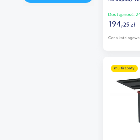
Dostępność:
24
194
,
25
zł
Cena katalogowa
D
Dod
multirabaty