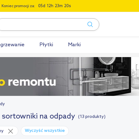
0
5
1
2
2
3
1
9
Koniec promocji za:
grzewanie
Płytki
Marki
ady
i sortowniki na odpady
(13 produkty)
Wyczyść wszystkie
ny