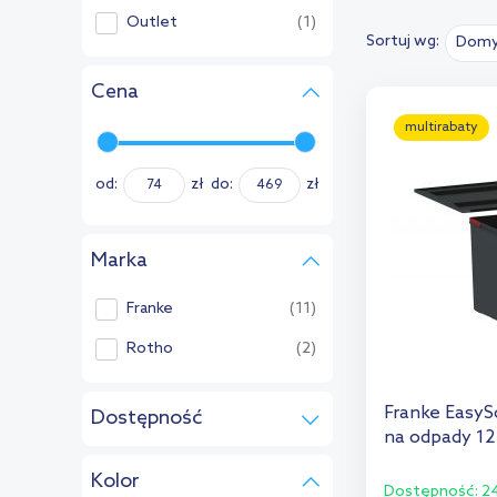
Outlet
(1)
Sortuj wg:
Domy
Cena
multirabaty
od:
zł
do:
zł
Marka
Franke
(11)
Rotho
(2)
Franke EasyS
Dostępność
na odpady 12
w magazynie
(6)
Kolor
do 10 dni
(2)
Dostępność:
24