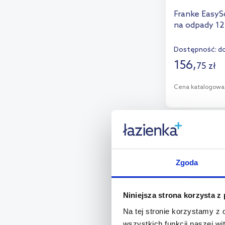
Franke EasyS
na odpady 12
Dostępność:
do
156
,
75
zł
Cena katalogowa
D
Dod
Zgoda
Niniejsza strona korzysta z
Na tej stronie korzystamy z
wszystkich funkcji naszej wi