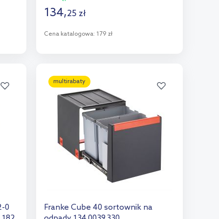
134
,
25
zł
Cena katalogowa:
179 zł
Do koszyka
Dodaj do porównania
multirabaty
2-0
Franke Cube 40 sortownik na
.182
odpady 134.0039.330