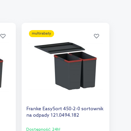
multirabaty
Franke EasySort 450-2-0 sortownik
na odpady 121.0494.182
Dostępność:
24h!