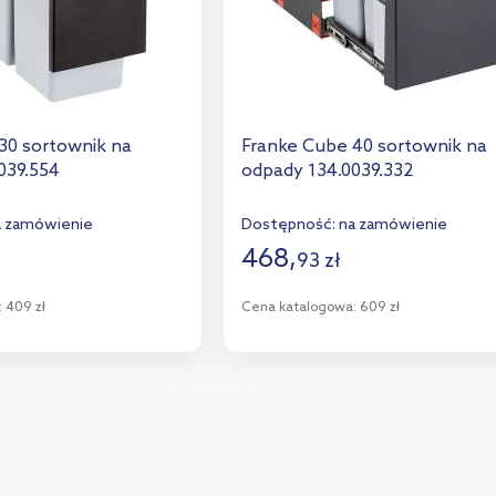
30 sortownik na
Franke Cube 40 sortownik na
039.554
odpady 134.0039.332
a zamówienie
Dostępność:
na zamówienie
468
,
93
zł
:
409 zł
Cena katalogowa:
609 zł
o koszyka
Do koszyka
aj do porównania
Dodaj do porównania