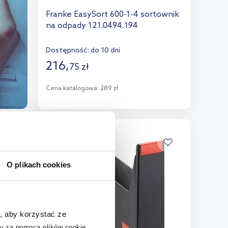
Franke EasySort 600-1-4 sortownik
na odpady 121.0494.194
Dostępność:
do 10 dni
216
,
75
zł
Cena katalogowa:
289 zł
Do koszyka
Dodaj do porównania
multirabaty
O plikach cookies
, aby korzystać ze
u za pomocą plików cookie