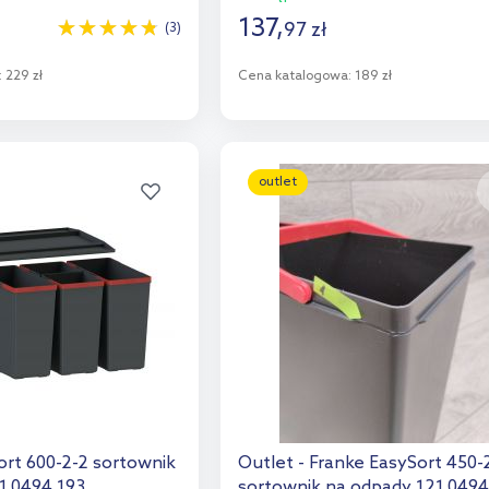
137
,
97
zł
(3)
:
229 zł
Cena katalogowa:
189 zł
o koszyka
Do koszyka
aj do porównania
Dodaj do porównania
outlet
ort 600-2-2 sortownik
Outlet - Franke EasySort 450-
1.0494.193
sortownik na odpady 121.0494