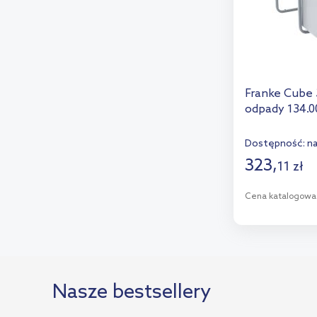
Franke Cube 
odpady 134.0
Dostępność:
n
323
,
11
zł
Cena katalogowa
D
Dod
Nasze bestsellery