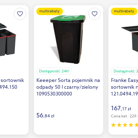
multirabaty
multirabaty
Dostępność:
24h!
Dostępność:
 sortownik
Keeeper Sorta pojemnik na
Franke Easy
494.150
odpady 50 l czarny/zielony
sortownik 
1090530300000
121.0494.1
167
,
17
zł
56
,
84
zł
Cena kat.:
229 