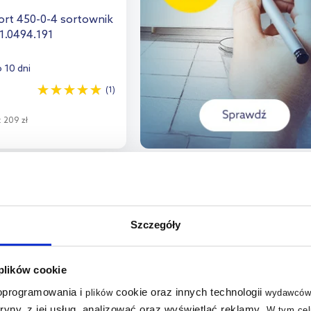
ort 450-0-4 sortownik
1.0494.191
 10 dni
(1)
:
209 zł
o koszyka
aj do porównania
Szczegóły
 plików cookie
 oprogramowania i
cookie oraz innych technologii
plików
wydawców
tryny, z jej usług, analizować oraz wyświetlać reklamy
.
W tym cel