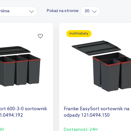
Pokaż na stronie:
ślnie
30
multirabaty
ort 600-3-0 sortownik
Franke EasySort sortownik na
1.0494.192
odpady 121.0494.150
h!
Dostępność:
24h!