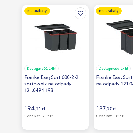
multirabaty
multirabaty
Dostępność:
24h!
Dostępność:
24h!
Franke EasySort 600-2-2
Franke EasySort
sortownik na odpady
na odpady 121.0
121.0494.193
194
137
,
25
zł
,
97
zł
Cena kat.:
259 zł
Cena kat.:
189 zł