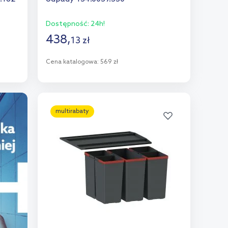
Dostępność:
24h!
438
,
13
zł
Cena katalogowa:
569 zł
Do koszyka
Dodaj do porównania
multirabaty