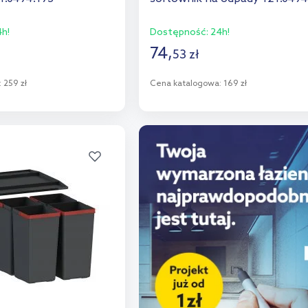
h!
Dostępność:
24h!
74
,
53
zł
:
259 zł
Cena katalogowa:
169 zł
o koszyka
Do koszyka
aj do porównania
Dodaj do porównania