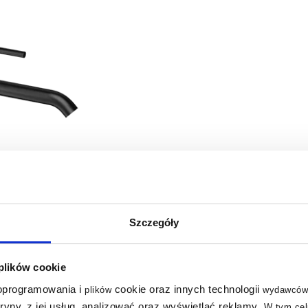
Szczegóły
 plików cookie
 oprogramowania i
cookie oraz innych technologii
plików
wydawców
tryny, z jej usług, analizować oraz wyświetlać reklamy
.
W tym cel