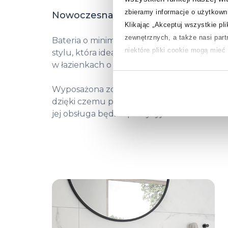
zbieramy informacje o użytkowni
Nowoczesna przestrzeń
Klikając „Akceptuj wszystkie pl
zewnętrznych, a także nasi par
Bateria o minimalistycznym i nowoczesnym
niektóre pliki cookie mogą mie
stylu, która idealnie sprawdzi się
w łazienkach o takim właśnie charakterze.
Aby uzyskać więcej informacji na
na temat plików cookie i tego, d
Wyposażona została w głowicę ceramiczną,
dzięki czemu przez cały okres eksploatacji
jej obsługa będzie precyzyjna.