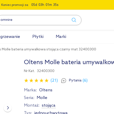
0
5
0
3
0
1
3
4
Koniec promocji za:
grzewanie
Płytki
Marki
s Molle bateria umywalkowa stojąca czarny mat 32400300
Oltens Molle bateria umywalko
Nr Kat.
32400300
(21)
(6)
Pytania
Marka:
Oltens
Seria:
Molle
Montaż:
stojąca
Typ:
jednouchwytowa