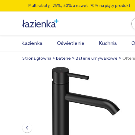
Multirabaty, -25%,-50% a nawet -70% na piąty produkt
Łazienka
Oświetlenie
Kuchnia
O
Strona główna
Baterie
Baterie umywalkowe
Olten