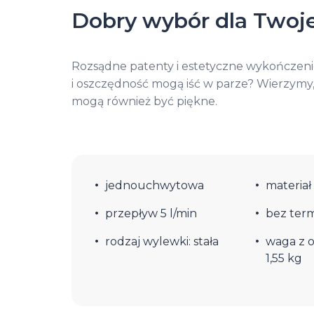
Dobry wybór dla Twoje
Rozsądne patenty i estetyczne wykończenie
i oszczędność mogą iść w parze? Wierzymy,
mogą również być piękne.
jednouchwytowa
materiał
przepływ 5 l/min
bez ter
rodzaj wylewki: stała
waga z 
1,55 kg