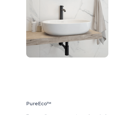
PureEco™