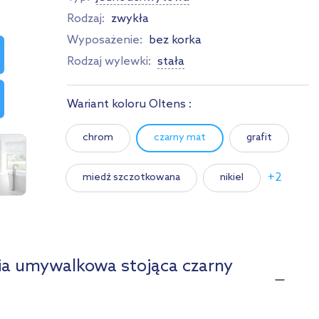
Rodzaj:
zwykła
Wyposażenie:
bez korka
Rodzaj wylewki:
stała
Wariant koloru Oltens :
chrom
czarny mat
grafit
+2
miedź szczotkowana
nikiel
złoty połysk
złoty szczotkowany
Pokaż mniej
ia umywalkowa stojąca czarny