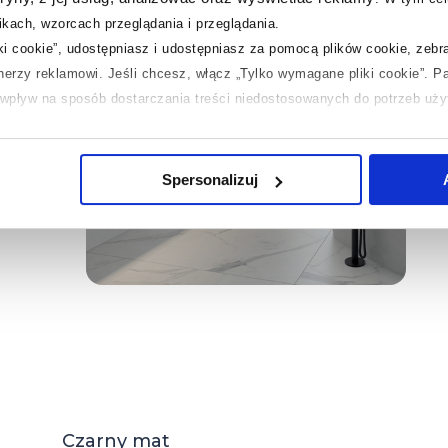
kach, wzorcach przeglądania i przeglądania.
iki cookie”, udostępniasz i udostępniasz za pomocą plików cookie, zeb
tnerzy reklamowi.
Jeśli chcesz, włącz „Tylko wymagane pliki cookie”.
Pa
ć wpływ na sposób dostarczania treści niedostosowanych do potrzeb uż
 temat plików plików cookie, kliknij „Ustawienia plików cookie”.
Jeśli 
laczego ich przepisy, przejdź do zakładek „Informacje o plikach cookie”
Spersonalizuj
Czarny mat