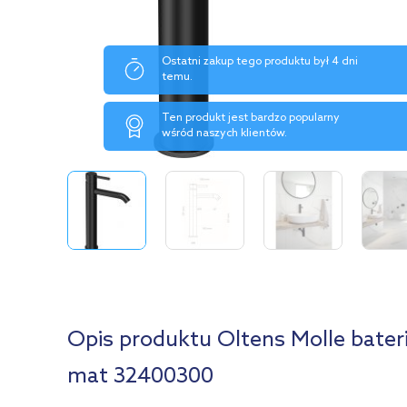
Ostatni zakup tego produktu był 4 dni
temu.
Ten produkt jest bardzo popularny
wśród naszych klientów.
Opis produktu Oltens Molle bater
mat 32400300