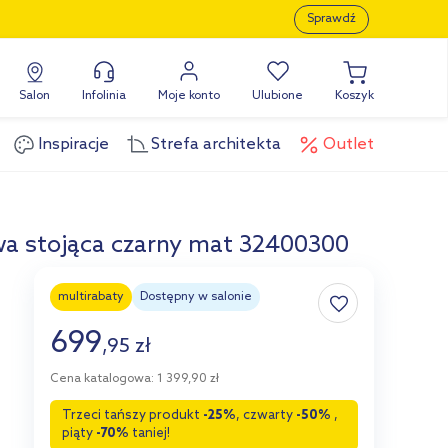
Sprawdź
Salon
Infolinia
Moje konto
Ulubione
Koszyk
Inspiracje
Strefa architekta
Outlet
wa stojąca czarny mat 32400300
multirabaty
Dostępny w salonie
699
,
95
zł
Cena katalogowa: 1 399,90 zł
Trzeci tańszy produkt
-25%
, czwarty
-50%
,
piąty
-70%
taniej!