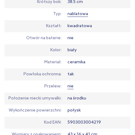
Krótszy bok
38.5 cm
Typ
nablatowa
Kształt
kwadratowa
Otwór na baterie
nie
Kolor
biały
Materiał
ceramika
Powłoka ochronna
tak
Przelew
nie
Położenie niecki umywalki
na środku
Wykończenie powierzchni
połysk
Kod EAN
5903003004219
Wymiary z opakowaniem
43 x 16 x 41 cm