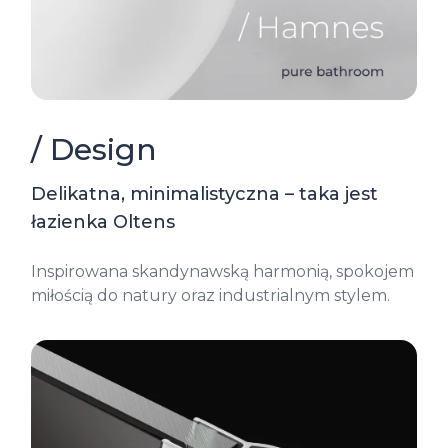
/ Design
Delikatna, minimalistyczna – taka jest
łazienka Oltens
Inspirowana skandynawską harmonią, spokojem
miłością do natury oraz industrialnym stylem.