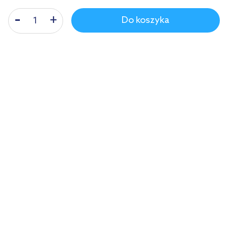
Produkt spełnił moje oczekiwania. Jest dobrze
Do koszyka
wykonany, wygląda pięknie i zajmuje mało miejsca.
Daria
(Opinia potwierdzona zakupem)
Bardzo ładna, zgrabna, dobrej jakości umywalka do
niewielkich łazienek.
jacek
(Opinia potwierdzona zakupem)
Umywalka łatwa w utrzymaniu czystości przez swoje
zaokrąglone narożniki. POLecam
Karolina
(Opinia potwierdzona zakupem)