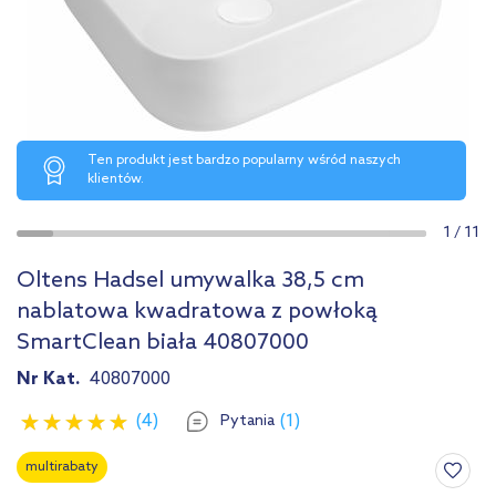
Ten produkt jest bardzo popularny wśród naszych
klientów.
1
/
11
Oltens Hadsel umywalka 38,5 cm
nablatowa kwadratowa z powłoką
SmartClean biała 40807000
Nr Kat.
40807000
(4)
(1)
Pytania
multirabaty