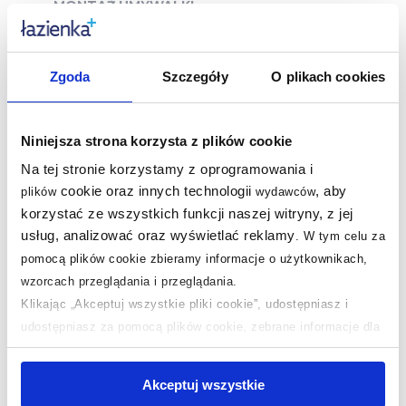
MONTAŻ UMYWALKI
Zgoda
Szczegóły
O plikach cookies
Niniejsza strona korzysta z plików cookie
Na tej stronie korzystamy z oprogramowania i
cookie oraz innych technologii
, aby
plików
wydawców
korzystać ze wszystkich funkcji naszej witryny, z jej
usług, analizować oraz wyświetlać reklamy
.
W tym celu za
pomocą plików cookie zbieramy informacje o użytkownikach,
wzorcach przeglądania i przeglądania.
Klikając „Akceptuj wszystkie pliki cookie”, udostępniasz i
ZAWARTOŚĆ ZESTAWU
udostępniasz za pomocą plików cookie, zebrane informacje dla
użytkowników zewnętrznych, a także nasi partnerzy reklamowi.
Sprawdź, co zawiera opakowanie:
Jeśli chcesz, włącz „Tylko wymagane pliki cookie”.
Pamiętaj
Akceptuj wszystkie
jednak, że zablokowane niektóre pliki cookie mogą mieć wpływ