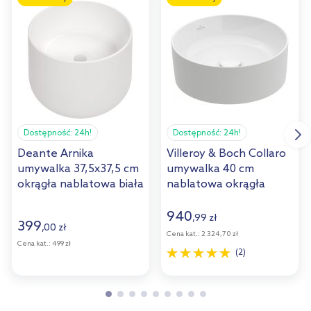
Dostępność:
24h!
Dostępność:
24h!
Deante Arnika
Villeroy & Boch Collaro
umywalka 37,5x37,5 cm
umywalka 40 cm
okrągła nablatowa biała
nablatowa okrągła
CGN_6U32
CeramicPlus Weiss
Alpin 4A1840R1
940
,
99
zł
399
,
00
zł
Cena kat.:
2 324,70 zł
Cena kat.:
499 zł
(2)