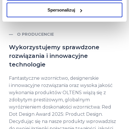
na sposób dostarczania treści niedostosowanych do potrzeb
umywalka
Spersonalizuj
użytkowników.
Aby uzyskać więcej informacji na temat plików plików cookie,
kliknij „Ustawienia plików cookie”.
Jeśli chcesz uzyskać więcej
O PRODUCENCIE
informacji na temat plików cookie i tego, dlaczego ich przepisy,
Wykorzystujemy sprawdzone
przejdź do zakładek „Informacje o plikach cookie”.
rozwiązania i innowacyjne
technologie
Fantastyczne wzornictwo, designerskie
i innowacyjne rozwiązania oraz wysoka jakość
wykonania produktów OLTENS wiążą się z
zdobytym prestiżowym, globalnym
wyróżnieniem doskonałości wzornictwa: Red
Dot Design Award 2025: Product Design.
Decydując się na nasze produkty wprowadzisz
do swojej łazienki połączenie trwałości, jakości,