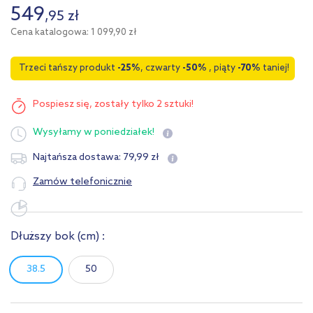
549
,
95
zł
Cena katalogowa: 1 099,90 zł
Trzeci tańszy produkt
-25%
, czwarty
-50%
, piąty
-70%
taniej!
Pospiesz się,
zostały tylko 2 sztuki!
Wysyłamy
w poniedziałek!
79
,
99
zł
Najtańsza dostawa:
Zamów telefonicznie
Dłuższy bok
(cm)
:
38.5
50