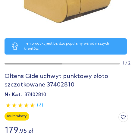
Ten produkt jest bardzo popularny wśród naszych
klientów.
1
/
2
Oltens Gide uchwyt punktowy złoto
szczotkowane 37402810
Nr Kat.
37402810
(2)
multirabaty
179
,
95
zł