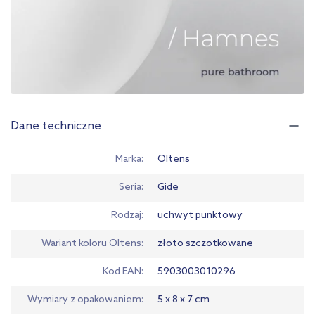
Dane techniczne
Marka
Oltens
Seria
Gide
Rodzaj
uchwyt punktowy
Wariant koloru Oltens
złoto szczotkowane
Kod EAN
5903003010296
Wymiary z opakowaniem
5 x 8 x 7 cm