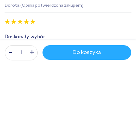
Dorota
(Opinia potwierdzona zakupem)
Doskonały wybór
(Opinia potwierdzona zakupem)
Do koszyka
Pytania i odpowiedzi
Nasze nagrody
WSZYSTKIE
Sklep z wyposażeniem łazienek
nr 1 w Polsce!