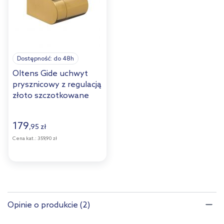
Dostępność:
do 48h
Oltens Gide uchwyt
prysznicowy z regulacją
złoto szczotkowane
37403810
179
,
95
zł
Cena kat.:
359,90 zł
Opinie o produkcie (2)