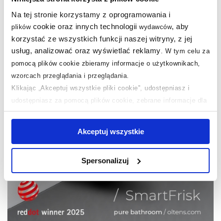
po mydelniczkę.
Na tej stronie korzystamy z oprogramowania i
cookie oraz innych technologii
, aby
plików
wydawców
korzystać ze wszystkich funkcji naszej witryny, z jej
usług, analizować oraz wyświetlać reklamy
.
W tym celu za
pomocą plików cookie zbieramy informacje o użytkownikach,
wzorcach przeglądania i przeglądania.
Klikając „Akceptuj wszystkie pliki cookie”, udostępniasz i
udostępniasz za pomocą plików cookie, zebrane informacje dla
użytkowników zewnętrznych, a także nasi partnerzy reklamowi.
Jeśli chcesz, włącz „Tylko wymagane pliki cookie”.
Pamiętaj
Akceptuj wszystkie
jednak, że zablokowane niektóre pliki cookie mogą mieć wpływ
na sposób dostarczania treści niedostosowanych do potrzeb
Spersonalizuj
użytkowników.
Aby uzyskać więcej informacji na temat plików plików cookie,
kliknij „Ustawienia plików cookie”.
Jeśli chcesz uzyskać więcej
informacji na temat plików cookie i tego, dlaczego ich przepisy,