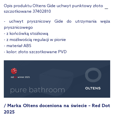
złoto szczotkowane
złoty połysk
Opis produktu Oltens Gide uchwyt punktowy złoto
szczotkowane 37402810
Pokaż mniej
- uchwyt prysznicowy Gide do utrzymania węża
prysznicowego
- z końcówką stożkową
- z możliwością regulacji w pionie
- materiał ABS
- kolor: złoto szczotkowane PVD
/ Marka Oltens doceniona na świecie – Red Dot
2025