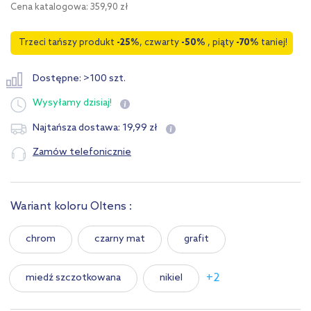
Cena katalogowa: 359,90 zł
Trzeci tańszy produkt
-25%
, czwarty
-50%
, piąty
-70%
taniej!
Dostępne: >100 szt.
Wysyłamy
dzisiaj!
19
,
99
zł
Najtańsza dostawa:
Zamów telefonicznie
Wariant koloru Oltens :
chrom
czarny mat
grafit
+2
miedź szczotkowana
nikiel