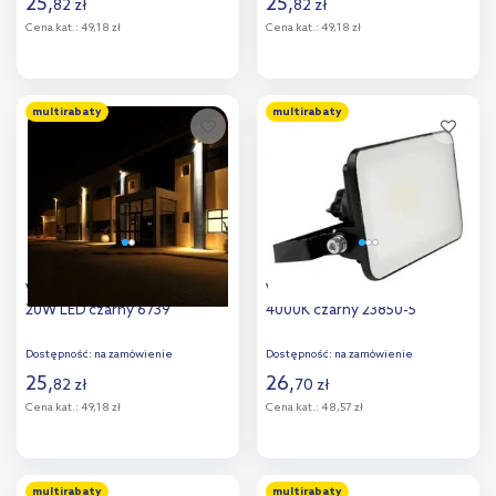
25
,
25
,
82
zł
82
zł
Cena kat.:
49,18 zł
Cena kat.:
49,18 zł
Do koszyka
Do koszyka
multirabaty
multirabaty
Dodaj do
Dodaj do
porównania
porównania
V-TAC F-Class naświetlacz
V-TAC Fluxi naświetlacz 10 W
20W LED czarny 6739
4000K czarny 23850-5
Dostępność:
na zamówienie
Dostępność:
na zamówienie
25
,
26
,
82
zł
70
zł
Cena kat.:
49,18 zł
Cena kat.:
48,57 zł
Do koszyka
Do koszyka
multirabaty
multirabaty