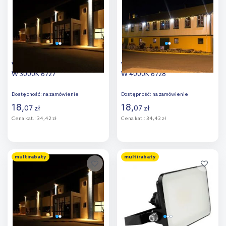
porównania
porównania
V-TAC F-Class naświetlacz 10
V-TAC F-Class naświetlacz 10
W 3000K 6727
W 4000K 6728
Dostępność:
na zamówienie
Dostępność:
na zamówienie
18
,
18
,
07
zł
07
zł
Cena kat.:
34,42 zł
Cena kat.:
34,42 zł
Do koszyka
Do koszyka
multirabaty
multirabaty
Dodaj do
Dodaj do
porównania
porównania