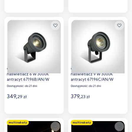
Do koszyka
Do koszyka
Dodaj do
Dodaj do
porównania
porównania
One Light Kalapodi
One Light Malesina
naświetlacz 6 W 3000K
naświetlacz 9 W 3000K
antracyt 67196B/AN/W
antracyt 67196C/AN/W
Dostępność:
do 21 dni
Dostępność:
do 21 dni
349
,
379
,
29
zł
23
zł
Do koszyka
Do koszyka
multirabaty
multirabaty
Dodaj do
Dodaj do