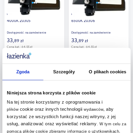
V-TAC naświetlacz 10 W
V-TAC naświetlacz 10 W
4000K 20305
6500K 20306
Dostępność:
na zamówienie
Dostępność:
na zamówienie
33
,
33
,
89
zł
89
zł
Cena kat.:
64,55 zł
Cena kat.:
64,55 zł
Do koszyka
Do koszyka
multirabaty
multirabaty
Zgoda
Szczegóły
O plikach cookies
Dodaj do
Dodaj do
porównania
porównania
Niniejsza strona korzysta z plików cookie
Na tej stronie korzystamy z oprogramowania i
cookie oraz innych technologii
, aby
plików
wydawców
korzystać ze wszystkich funkcji naszej witryny, z jej
Milagro LED naświetlacz 20 W
V-TAC F-Class naświetlacz
EKN9014
30W LED czarny 6743
usług, analizować oraz wyświetlać reklamy
.
W tym celu za
pomocą plików cookie zbieramy informacje o użytkownikach,