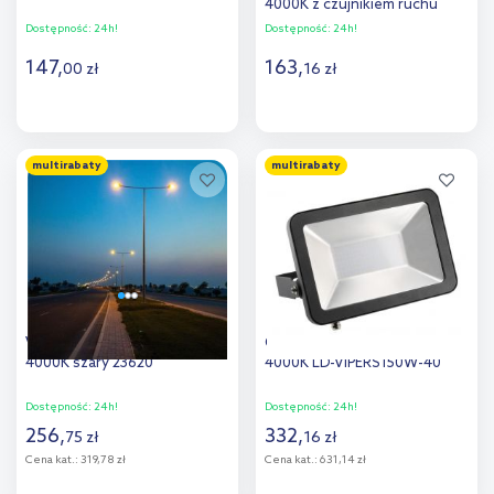
4000K z czujnikiem ruchu
czarny/biały
Dostępność:
24h!
Dostępność:
24h!
147
,
163
,
00
zł
16
zł
Do koszyka
Do koszyka
multirabaty
multirabaty
Dodaj do
Dodaj do
porównania
porównania
V-TAC naświetlacz 100 W
GTV Viper naświetlacz 150 W
4000K szary 23620
4000K LD-VIPERS150W-40
Dostępność:
24h!
Dostępność:
24h!
256
,
332
,
75
zł
16
zł
Cena kat.:
319,78 zł
Cena kat.:
631,14 zł