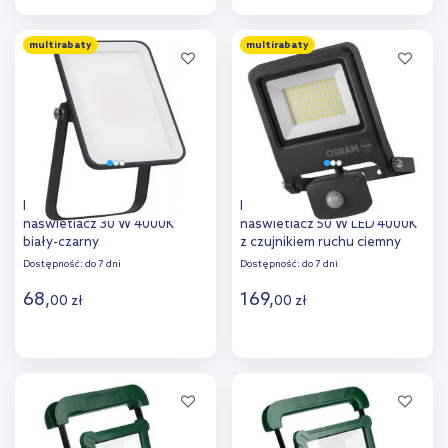
Do koszyka
Do koszyka
multirabaty
multirabaty
Dodaj do
Dodaj do
porównania
porównania
Ledvance Essential
Ledvance Endura Flood
naświetlacz 30 W 4000K
naświetlacz 50 W LED 4000K
biały-czarny
z czujnikiem ruchu ciemny
szary
Dostępność:
do 7 dni
Dostępność:
do 7 dni
68
,
169
,
00
zł
00
zł
Do koszyka
Do koszyka
Dodaj do
Dodaj do
porównania
porównania