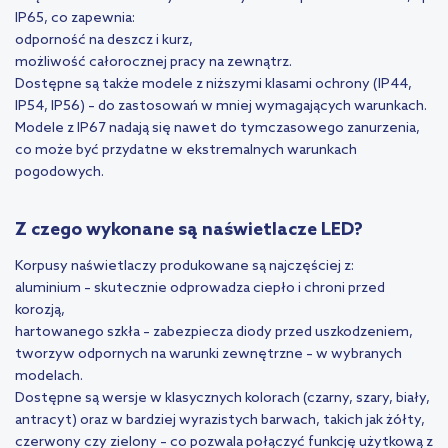
IP65, co zapewnia:
odporność na deszcz i kurz,
możliwość całorocznej pracy na zewnątrz.
Dostępne są także modele z niższymi klasami ochrony (IP44,
IP54, IP56) – do zastosowań w mniej wymagających warunkach.
Modele z IP67 nadają się nawet do tymczasowego zanurzenia,
co może być przydatne w ekstremalnych warunkach
pogodowych.
Z czego wykonane są naświetlacze LED?
Korpusy naświetlaczy produkowane są najczęściej z:
aluminium – skutecznie odprowadza ciepło i chroni przed
korozją,
hartowanego szkła – zabezpiecza diody przed uszkodzeniem,
tworzyw odpornych na warunki zewnętrzne – w wybranych
modelach.
Dostępne są wersje w klasycznych kolorach (czarny, szary, biały,
antracyt) oraz w bardziej wyrazistych barwach, takich jak żółty,
czerwony czy zielony – co pozwala połączyć funkcję użytkową z