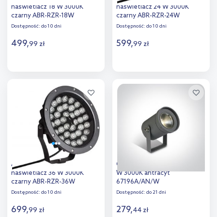
naświetlacz 18 W 3000K
naświetlacz 24 W 3000K
czarny ABR-RZR-18W
czarny ABR-RZR-24W
Dostępność:
do 10 dni
Dostępność:
do 10 dni
499
,
599
,
99
zł
99
zł
Do koszyka
Do koszyka
Dodaj do
Dodaj do
porównania
porównania
Abruzzo Rosabella
One Light Zeli naświetlacz 3
naświetlacz 36 W 3000K
W 3000K antracyt
czarny ABR-RZR-36W
67196A/AN/W
Dostępność:
do 10 dni
Dostępność:
do 21 dni
699
,
279
,
99
zł
44
zł