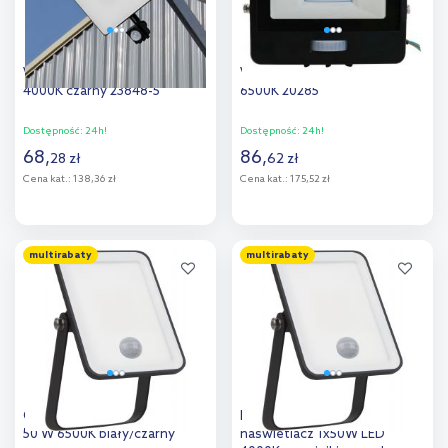
V-TAC Fluxi naświetlacz 50 W
V-TAC naświetlacz 20 W
4000K czarny 23848-5
6500K 20285
Dostępność:
24h!
Dostępność:
24h!
68
,
86
,
28
zł
62
zł
Cena kat.:
138,36 zł
Cena kat.:
175,52 zł
Do koszyka
Do koszyka
multirabaty
multirabaty
Dodaj do
Dodaj do
porównania
porównania
Osram Essential naświetlacz
Ledvance Essential
50 W 6500K biały/czarny
naświetlacz 1x50W LED