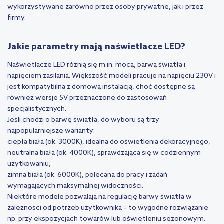
wykorzystywane zarówno przez osoby prywatne, jak i przez
firmy.
Jakie parametry mają naświetlacze LED?
Naświetlacze LED różnią się m.in. mocą, barwą światła i
napięciem zasilania. Większość modeli pracuje na napięciu 230V i
jest kompatybilna z domową instalacją, choć dostępne są
również wersje 5V przeznaczone do zastosowań
specjalistycznych.
Jeśli chodzi o barwę światła, do wyboru są trzy
najpopularniejsze warianty:
ciepła biała (ok. 3000K), idealna do oświetlenia dekoracyjnego,
neutralna biała (ok. 4000K), sprawdzająca się w codziennym
użytkowaniu,
zimna biała (ok. 6000K), polecana do pracy i zadań
wymagających maksymalnej widoczności.
Niektóre modele pozwalają na regulację barwy światła w
zależności od potrzeb użytkownika – to wygodne rozwiązanie
np. przy ekspozycjach towarów lub oświetleniu sezonowym.