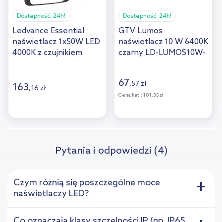
Dostępność:
24h!
Dostępność:
24h!
Ledvance Essential
GTV Lumos
naświetlacz 1x50W LED
naświetlacz 10 W 6400K
4000K z czujnikiem
czarny LD-LUMOS10W-
ruchu czarny/biały
64
67
,
57
zł
163
,
16
zł
Cena kat.:
101,35 zł
Pytania i odpowiedzi (4)
Czym różnią się poszczególne moce
+
naświetlaczy LED?
Co oznaczają klasy szczelności IP (np. IP65,