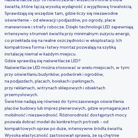
Naświetlacze LED to nowoczesne i wszechstronne źródła
światła, które łączą wysoką wydajność z wyjątkową trwałością.
Sprawdzają się wszędzie tam, gdzie liczy się niezawodne
oświetlenie – od elewacji i podjazdów, po ogrody, place
manewrowe i strefy robocze. Dzięki technologii LED zapewniają
intensywny strumień światła przy minimalnym zużyciu energii,
co przekłada się na realne oszczędności w eksploatacji. Ich
kompaktowa forma i łatwy montaż pozwalają na szybką
instalację niemal w każdym miejscu.
Gdzie sprawdzą się naświetlacze LED?
Naświetlacze LED można stosować w wielu miejscach, w tym:
przy oświetlaniu budynków, podwórek i ogrodów,
na podjazdach, placach, boiskach i parkingach,
przy reklamach, witrynach sklepowych i obiektach
przemysłowych.
Świetnie nadają się również do tymczasowego oświetlenia
placów budowy lub imprez plenerowych, gdzie wymagana jest
mobilność i niezawodność. Różnorodność dostępnych mocy
pozwala dobrać model do konkretnych potrzeb – od
kompaktowych opraw po duże, intensywne źródła światła.
Wysoka elastyczność zastosowań sprawia, że są chętnie