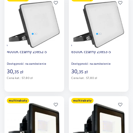
Dodaj do
Dodaj do
porównania
porównania
V-TAC Fluxi naświetlacz 20 W
V-TAC Fluxi naświetlacz 20 W
4000K czarny 23852-5
6500K czarny 23853-5
Dostępność:
na zamówienie
Dostępność:
na zamówienie
30
,
30
,
35
zł
35
zł
Cena kat.:
57,80 zł
Cena kat.:
57,80 zł
Do koszyka
Do koszyka
multirabaty
multirabaty
Dodaj do
Dodaj do
porównania
porównania