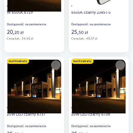
V-TAC F-Class naświetlacz 10
V-TAC Fluxi naświetlacz 10 W
W 6500K 6729
6500K czarny 23851-5
Dostępność:
na zamówienie
Dostępność:
na zamówienie
20
,
25
,
20
zł
50
zł
Cena kat.:
34,42 zł
Cena kat.:
48,57 zł
Do koszyka
Do koszyka
multirabaty
multirabaty
Dodaj do
Dodaj do
porównania
porównania
V-TAC F-Class naświetlacz
V-TAC F-Class naświetlacz
20W LED czarny 6737
20W LED czarny 6738
Dostępność:
na zamówienie
Dostępność:
na zamówienie