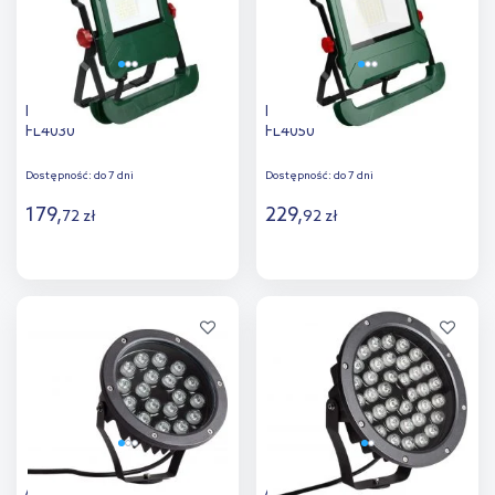
DPM naświetlacz 50 W 5000K
DPM naświetlacz 50 W 5000K
FL4030
FL4050
Dostępność:
do 7 dni
Dostępność:
do 7 dni
179
,
229
,
72
zł
92
zł
Do koszyka
Do koszyka
Dodaj do
Dodaj do
porównania
porównania
Abruzzo Rosabella
Abruzzo Rosabella