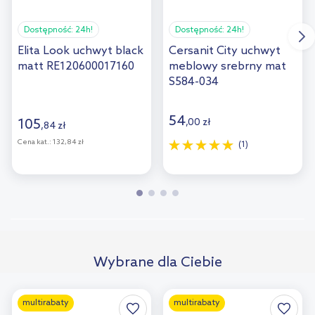
Dostępność:
24h!
Dostępność:
24h!
Elita Look uchwyt black
Cersanit City uchwyt
matt RE120600017160
meblowy srebrny mat
S584-034
54
105
,
00
zł
,
84
zł
Cena kat.:
132,84 zł
(1)
Wybrane dla Ciebie
multirabaty
multirabaty