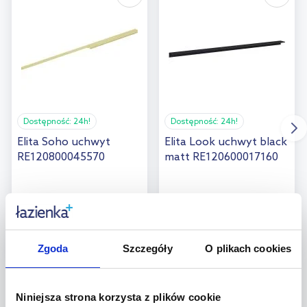
Dostępność:
24h!
Dostępność:
24h!
Elita Soho uchwyt
Elita Look uchwyt black
RE120800045570
matt RE120600017160
176
105
,
49
zł
,
84
zł
Cena kat.:
212,79 zł
Cena kat.:
132,84 zł
Zgoda
Szczegóły
O plikach cookies
Niniejsza strona korzysta z plików cookie