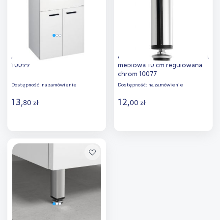
Aqualine Zina uchwyt czarny
Aqualine Keramia Fresh nóżka
10099
meblowa 10 cm regulowana
chrom 10077
Dostępność:
na zamówienie
Dostępność:
na zamówienie
13
,
12
,
80
zł
00
zł
Do koszyka
Do koszyka
Dodaj do
Dodaj do
porównania
porównania