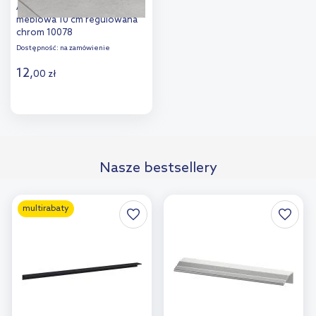
Aqualine Zoja nóżka
meblowa 10 cm regulowana
chrom 10078
Dostępność:
na zamówienie
12
,
00
zł
Do koszyka
Dodaj do
Nasze bestsellery
porównania
multirabaty