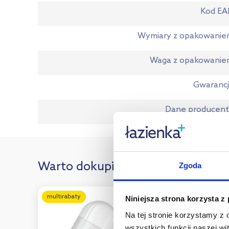
Kod EA
Wymiary z opakowani
Waga z opakowanie
Gwaranc
Dane producen
Warto dokupić:
Zgoda
multirabaty
multirabaty
Niniejsza strona korzysta z
Na tej stronie korzystamy z
wszystkich funkcji naszej wi