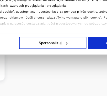
kach, wzorcach przeglądania i przeglądania.
iki cookie”, udostępniasz i udostępniasz za pomocą plików cookie, zeb
tnerzy reklamowi.
Jeśli chcesz, włącz „Tylko wymagane pliki cookie”.
Pa
ć wpływ na sposób dostarczania treści niedostosowanych do potrzeb uż
 temat plików plików cookie, kliknij „Ustawienia plików cookie”.
Jeśli 
laczego ich przepisy, przejdź do zakładek „Informacje o plikach cookie”
Spersonalizuj