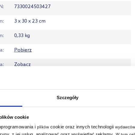
N
7330024503427
em
3 x 30 x 23 cm
m
0,33 kg
ja
Pobierz
ta
Zobacz
Szczegóły
 plików cookie
 oprogramowania i
cookie oraz innych technologii
plików
wydawców
tryny, z jej usług, analizować oraz wyświetlać reklamy
.
W tym cel