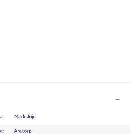
a
Markslöjd
ia
Aratorp