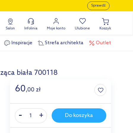
Sprawdź
Salon
Infolinia
Moje konto
Ulubione
Koszyk
Inspiracje
Strefa architekta
Outlet
ząca biała 700118
60
,
00
zł
Do koszyka