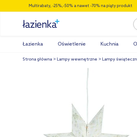
Multirabaty, -25%,-50% a nawet -70% na piąty produkt
Łazienka
Oświetlenie
Kuchnia
O
Strona główna
Lampy wewnętrzne
Lampy świątecz