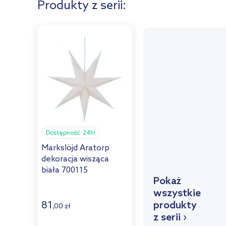
Produkty z serii:
Dostępność:
24h!
Markslöjd Aratorp
dekoracja wisząca
biała 700115
Pokaż
wszystkie
81
produkty
,
00
zł
z serii ›