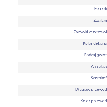
Materi
Zasilan
Żarówki w zestaw
Kolor dekorac
Rodzaj gwin
Wysokoś
Szeroko
Długość przewo
Kolor przewo