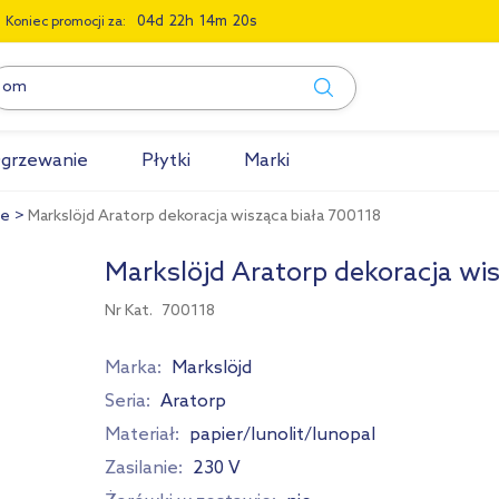
0
4
2
2
1
4
1
9
Koniec promocji za:
grzewanie
Płytki
Marki
ne
Markslöjd Aratorp dekoracja wisząca biała 700118
Markslöjd Aratorp dekoracja wis
Nr Kat.
700118
Marka:
Markslöjd
Seria:
Aratorp
Materiał:
papier/lunolit/lunopal
Zasilanie:
230 V