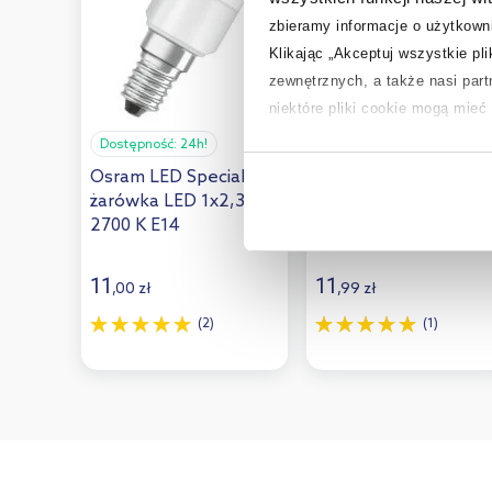
zbieramy informacje o użytkowni
Klikając „Akceptuj wszystkie pl
zewnętrznych, a także nasi par
niektóre pliki cookie mogą mie
Dostępność:
24h!
Dostępność:
24h!
Aby uzyskać więcej informacji na
Osram LED Special
Osram LED Special
na temat plików cookie i tego, d
żarówka LED 1x2,3 W
żarówka LED 1x2,3 W
2700 K E14
6500 K E14
11
11
,
00
zł
,
99
zł
(2)
(1)