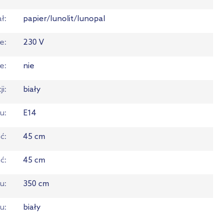
ał
papier/lunolit/lunopal
ie
230 V
ie
nie
ji
biały
tu
E14
ć
45 cm
ść
45 cm
du
350 cm
du
biały