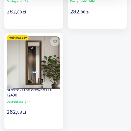
Dostępność:
24h!
Dostępność:
24h!
przejdź do zakładek „Informacje o plikach cookie”.
282
,
282
,
88
zł
88
zł
Do koszyka
Do koszyka
multirabaty
Dodaj do
Dodaj do
porównania
porównania
Styler Wave lustro 50x142 cm
prostokątne drewno LU-
12430
Dostępność:
24h!
282
,
88
zł