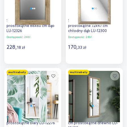
Styler Jyvaskyla lustro
Styler Lahti lustro
prostokątne 86x60 cm dąb
prostokątne 72x47 cm
LU-12326
chłodny dąb LU-12300
Dostępność:
24h!
Dostępność:
24h!
228
,
170
,
18
zł
33
zł
Do koszyka
Do koszyka
multirabaty
multirabaty
Dodaj do
Dodaj do
porównania
porównania
Styler Lahti lustro 47x127 cm
Styler Kiruna lustro 47x127
prostokątne biały LU-12276
cm prostokątne drewno LU-