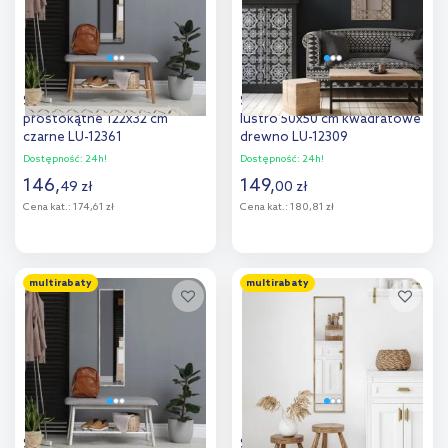
Styler Floryda lustro
Styler Ornament Annett
prostokątne 122x32 cm
lustro 50x50 cm kwadratowe
czarne LU-12361
drewno LU-12309
Dostępność:
24h!
Dostępność:
24h!
146
,
149
,
49
zł
00
zł
Cena kat.:
174,61 zł
Cena kat.:
180,81 zł
Do koszyka
Do koszyka
multirabaty
multirabaty
Dodaj do
Dodaj do
porównania
porównania
Styler Floryda lustro
Styler Floryda lustro