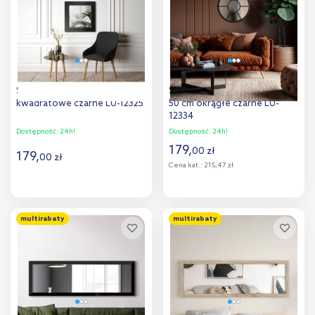
porównania
porównania
Styler Jyvaskyla lustro 60 cm
Styler Ornament Helen lustro
kwadratowe czarne LU-12325
50 cm okrągłe czarne LU-
12334
Dostępność:
24h!
Dostępność:
24h!
179
,
00
zł
179
,
00
zł
Cena kat.:
215,47 zł
Do koszyka
Do koszyka
multirabaty
multirabaty
Dodaj do
Dodaj do
porównania
porównania