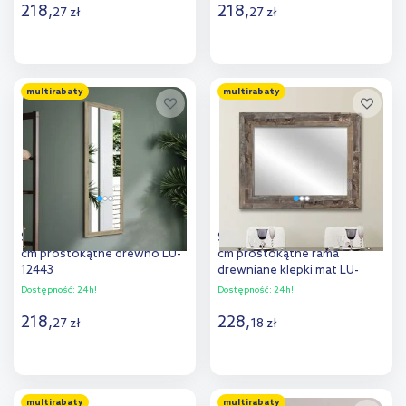
218
,
218
,
27
zł
27
zł
Do koszyka
Do koszyka
multirabaty
multirabaty
Dodaj do
Dodaj do
porównania
porównania
Styler Kiruna lustro 47x127
Styler Jyvaskyla lustro 86x60
cm prostokątne drewno LU-
cm prostokątne rama
12443
drewniane klepki mat LU-
01217
Dostępność:
24h!
Dostępność:
24h!
218
,
228
,
27
zł
18
zł
Do koszyka
Do koszyka
multirabaty
multirabaty