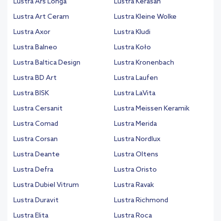
Lustra Ars Longa
Lustra Kerasan
Lustra Art Ceram
Lustra Kleine Wolke
Lustra Axor
Lustra Kludi
Lustra Balneo
Lustra Koło
Lustra Baltica Design
Lustra Kronenbach
Lustra BD Art
Lustra Laufen
Lustra BISK
Lustra LaVita
Lustra Cersanit
Lustra Meissen Keramik
Lustra Comad
Lustra Merida
Lustra Corsan
Lustra Nordlux
Lustra Deante
Lustra Oltens
Lustra Defra
Lustra Oristo
Lustra Dubiel Vitrum
Lustra Ravak
Lustra Duravit
Lustra Richmond
Lustra Elita
Lustra Roca