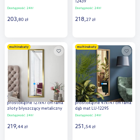
12439
Dostępność:
24h!
Dostępność:
24h!
203
,
218
,
80
zł
27
zł
Do koszyka
Do koszyka
multirabaty
multirabaty
Dodaj do
Dodaj do
porównania
porównania
Styler Cannes lustro
Styler Paris lustro
prostokątne 127x47 cm rama
prostokątne 47x147 cm rama
złoty błyszczący metaliczny
dąb mat LU-12295
LU-12275
Dostępność:
24h!
Dostępność:
24h!
219
,
251
,
44
zł
54
zł