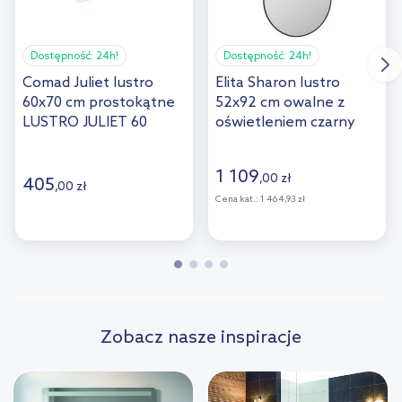
Dostępność:
24h!
Dostępność:
24h!
Comad Juliet lustro
Elita Sharon lustro
60x70 cm prostokątne
52x92 cm owalne z
LUSTRO JULIET 60
oświetleniem czarny
RE060520010560
1 109
,
00
zł
405
,
00
zł
Cena kat.:
1 464,93 zł
Zobacz nasze inspiracje