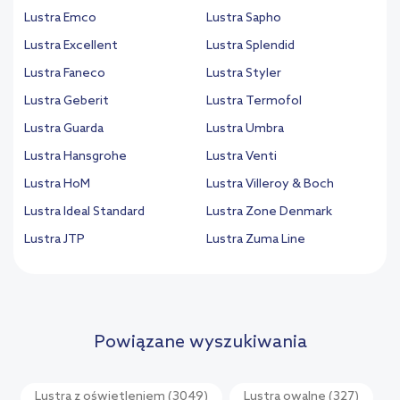
Lustra Emco
Lustra Sapho
Lustra Excellent
Lustra Splendid
Lustra Faneco
Lustra Styler
Lustra Geberit
Lustra Termofol
Lustra Guarda
Lustra Umbra
Lustra Hansgrohe
Lustra Venti
Lustra HoM
Lustra Villeroy & Boch
Lustra Ideal Standard
Lustra Zone Denmark
Lustra JTP
Lustra Zuma Line
Powiązane wyszukiwania
Lustra z oświetleniem
(3049)
Lustra owalne
(327)