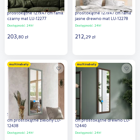
Styler Lahti lustro
Styler Lahti lustro
prostokątne 127x47 cm rama
prostokątne 127x47 cm rama
czarny mat LU-12277
jasne drewno mat LU-12278
Dostępność:
24h!
Dostępność:
24h!
203
,
212
,
80
zł
29
zł
Do koszyka
Do koszyka
multirabaty
multirabaty
Dodaj do
Dodaj do
porównania
porównania
Styler Kiruna lustro 47x127
Styler Kiruna lustro 47x127
cm prostokątne zielony LU-
cm prostokątne drewno LU-
12438
12440
Dostępność:
24h!
Dostępność:
24h!