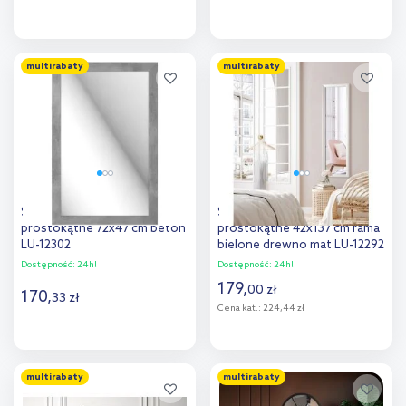
Do koszyka
Do koszyka
multirabaty
multirabaty
Dodaj do
Dodaj do
porównania
porównania
Styler Lahti lustro
Styler Paris lustro
prostokątne 72x47 cm beton
prostokątne 42x137 cm rama
LU-12302
bielone drewno mat LU-12292
Dostępność:
24h!
Dostępność:
24h!
179
,
00
zł
170
,
33
zł
Cena kat.:
224,44 zł
Do koszyka
Do koszyka
multirabaty
multirabaty
Dodaj do
Dodaj do