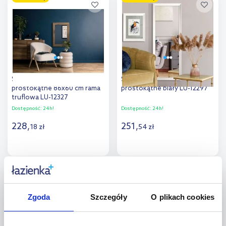
Dodaj do
Dodaj do
porównania
porównania
Styler Jyvaskyla lustro
Styler Paris lustro 47x147 cm
prostokątne 86x60 cm rama
prostokątne biały LU-12297
truflowa LU-12327
Dostępność:
24h!
Dostępność:
24h!
228
,
251
,
18
zł
54
zł
Do koszyka
Do koszyka
multirabaty
multirabaty
Dodaj do
Dodaj do
porównania
porównania
Zgoda
Szczegóły
O plikach cookies