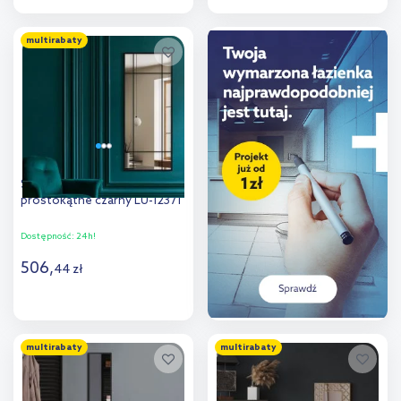
Do koszyka
Do koszyka
multirabaty
Dodaj do
Dodaj do
porównania
porównania
Styler Loft lustro 60x150 cm
prostokątne czarny LU-12371
Dostępność:
24h!
506
,
44
zł
Do koszyka
multirabaty
multirabaty
Dodaj do
porównania