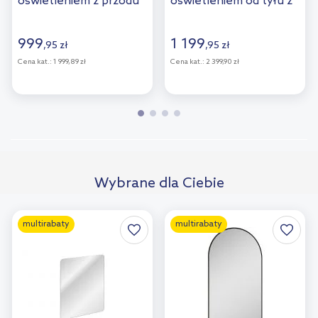
oświetleniem z przodu
oświetleniem od tyłu z
z matą grzewczą złoty
matą grzewczą
64101800
64110000
999
1 199
,
95
zł
,
95
zł
Cena kat.:
1 999,89 zł
Cena kat.:
2 399,90 zł
Wybrane dla Ciebie
multirabaty
multirabaty