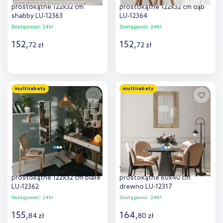
prostokątne 122x32 cm
prostokątne 122x32 cm dąb
shabby LU-12363
LU-12364
Dostępność:
24h!
Dostępność:
24h!
152
,
152
,
72
zł
72
zł
Do koszyka
Do koszyka
multirabaty
multirabaty
Dodaj do
Dodaj do
porównania
porównania
Styler Floryda lustro
Styler Ornament Irene lustro
prostokątne 122x32 cm białe
prostokątne 60x40 cm
LU-12362
drewno LU-12317
Dostępność:
24h!
Dostępność:
24h!
155
,
164
,
84
zł
80
zł