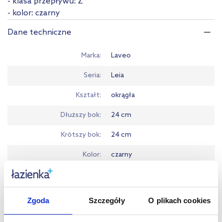
- klasa przepływu: Z
- kolor: czarny
Dane techniczne
Marka
Laveo
Seria
Leia
Kształt
okrągła
Dłuższy bok
24 cm
Krótszy bok
24 cm
Kolor
czarny
Z ramieniem prysznicowym
nie
Kod EAN
5907791188144
Zgoda
Szczegóły
O plikach cookies
Wymiary z opakowaniem
25 x 5 x 25 cm