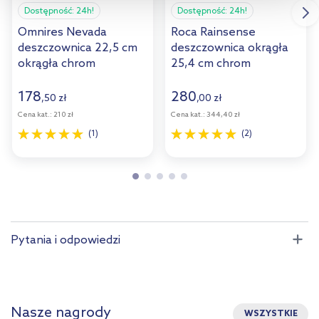
informacji na temat plików cookie i tego, dlaczego ich przepisy,
Dostępność:
24h!
Dostępność:
24h!
przejdź do zakładek „Informacje o plikach cookie”.
Omnires Nevada
Roca Rainsense
deszczownica 22,5 cm
deszczownica okrągła
okrągła chrom
25,4 cm chrom
WGNEVADACRB
A5B2250C00
178
280
,
50
zł
,
00
zł
Cena kat.:
210 zł
Cena kat.:
344,40 zł
(1)
(2)
Pytania i odpowiedzi
Nasze nagrody
WSZYSTKIE