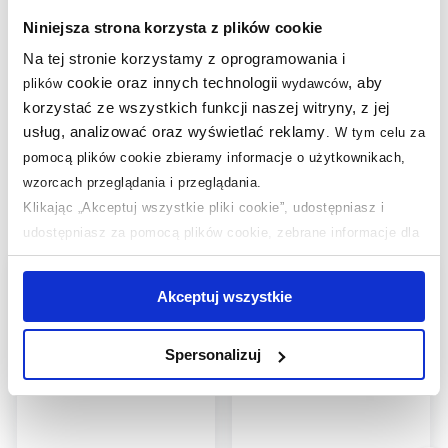
Waga z opakowaniem
0,50 kg
Niniejsza strona korzysta z plików cookie
Na tej stronie korzystamy z oprogramowania i
Gwarancja
Pobierz
cookie oraz innych technologii
, aby
plików
wydawców
Dane producenta
Zobacz
korzystać ze wszystkich funkcji naszej witryny, z jej
usług, analizować oraz wyświetlać reklamy
.
W tym celu za
pomocą plików cookie zbieramy informacje o użytkownikach,
wzorcach przeglądania i przeglądania.
Produkty podobne:
Klikając „Akceptuj wszystkie pliki cookie”, udostępniasz i
udostępniasz za pomocą plików cookie, zebrane informacje dla
użytkowników zewnętrznych, a także nasi partnerzy reklamowi.
multirabaty
multirabaty
Jeśli chcesz, włącz „Tylko wymagane pliki cookie”.
Pamiętaj
Akceptuj wszystkie
jednak, że zablokowane niektóre pliki cookie mogą mieć wpływ
na sposób dostarczania treści niedostosowanych do potrzeb
Spersonalizuj
użytkowników.
Aby uzyskać więcej informacji na temat plików plików cookie,
kliknij „Ustawienia plików cookie”.
Jeśli chcesz uzyskać więcej