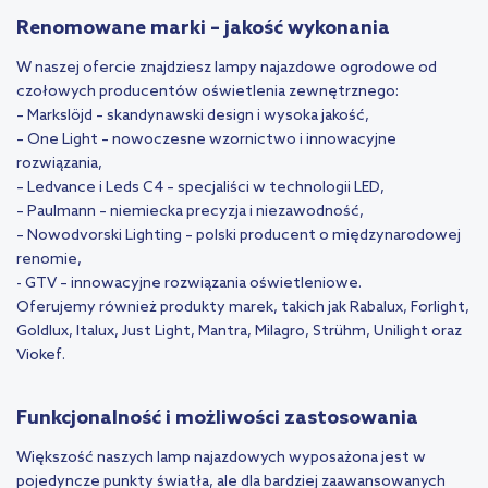
Renomowane marki – jakość wykonania
W naszej ofercie znajdziesz lampy najazdowe ogrodowe od
czołowych producentów oświetlenia zewnętrznego:
– Markslöjd – skandynawski design i wysoka jakość,
– One Light – nowoczesne wzornictwo i innowacyjne
rozwiązania,
– Ledvance i Leds C4 – specjaliści w technologii LED,
– Paulmann – niemiecka precyzja i niezawodność,
– Nowodvorski Lighting – polski producent o międzynarodowej
renomie,
- GTV – innowacyjne rozwiązania oświetleniowe.
Oferujemy również produkty marek, takich jak Rabalux, Forlight,
Goldlux, Italux, Just Light, Mantra, Milagro, Strühm, Unilight oraz
Viokef.
Funkcjonalność i możliwości zastosowania
Większość naszych lamp najazdowych wyposażona jest w
pojedyncze punkty światła, ale dla bardziej zaawansowanych