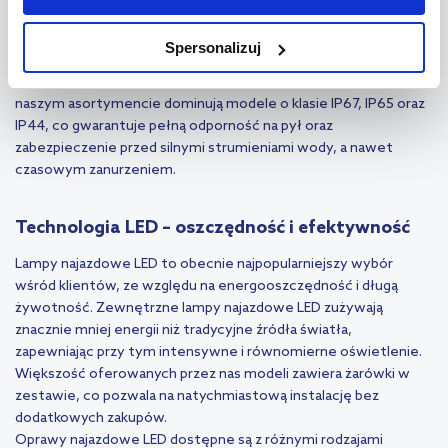
jednak, że zablokowane niektóre pliki cookie mogą mieć wpływ
– szkła – efektowne i odporne na zarysowania,
na sposób dostarczania treści niedostosowanych do potrzeb
– metalu – solidne i trwałe.
Spersonalizuj
użytkowników.
Większość lamp najazdowych przeznaczonych do montażu w
kostce brukowej cechuje się wysokim stopniem ochrony IP. W
Aby uzyskać więcej informacji na temat plików plików cookie,
naszym asortymencie dominują modele o klasie IP67, IP65 oraz
kliknij „Ustawienia plików cookie”.
Jeśli chcesz uzyskać więcej
IP44, co gwarantuje pełną odporność na pył oraz
zabezpieczenie przed silnymi strumieniami wody, a nawet
informacji na temat plików cookie i tego, dlaczego ich przepisy,
czasowym zanurzeniem.
przejdź do zakładek „Informacje o plikach cookie”.
Technologia LED – oszczędność i efektywność
Lampy najazdowe LED to obecnie najpopularniejszy wybór
wśród klientów, ze względu na energooszczędność i długą
żywotność. Zewnętrzne lampy najazdowe LED zużywają
znacznie mniej energii niż tradycyjne źródła światła,
zapewniając przy tym intensywne i równomierne oświetlenie.
Większość oferowanych przez nas modeli zawiera żarówki w
zestawie, co pozwala na natychmiastową instalację bez
dodatkowych zakupów.
Oprawy najazdowe LED dostępne są z różnymi rodzajami