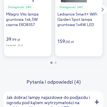
Dostępność:
24h!
Dostępność:
24h!
Milagro Vilo lampa
Ledvance Smart+ WiFi
gruntowa 1x6,5W
Garden Spot lampa
czarna EKO8357
gruntowa 1x4W LED
RGBW przedłużenie
ciemny szary
39
,
99
zł
159
,
00
zł
Cena kat.:
51 zł
Pytania i odpowiedzi (4)
Jak dobrać lampy najazdowe do podjazdu i
+
ogrodu pod kątem wytrzymałości na