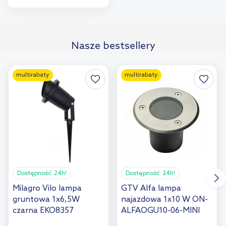
Do koszyka
Dodaj do
Nasze bestsellery
porównania
multirabaty
multirabaty
Dostępność:
24h!
Dostępność:
24h!
Milagro Vilo lampa
GTV Alfa lampa
gruntowa 1x6,5W
najazdowa 1x10 W ON-
czarna EKO8357
ALFAOGU10-06-MINI