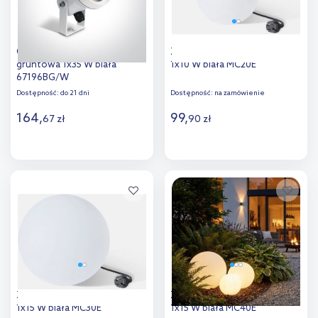
One Light Katalima lampa
Zuma Line Ball świecąca kula
gruntowa 1x35 W biała
1x10 W biała MC20E
67196BG/W
Dostępność:
do 21 dni
Dostępność:
na zamówienie
164
,
99
,
67
zł
90
zł
Do koszyka
Do koszyka
Dodaj do
Dodaj do
porównania
porównania
Zuma Line Ball świecąca kula
Zuma Line Ball świecąca kula
1x15 W biała MC30E
1x15 W biała MC40E