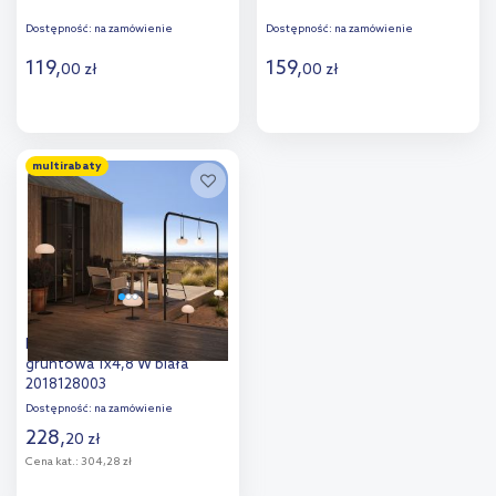
Dostępność:
na zamówienie
Dostępność:
na zamówienie
119
,
159
,
00
zł
00
zł
Do koszyka
Do koszyka
multirabaty
Dodaj do
Dodaj do
porównania
porównania
Nordlux Sponge lampa
gruntowa 1x4,8 W biała
2018128003
Dostępność:
na zamówienie
228
,
20
zł
Cena kat.:
304,28 zł