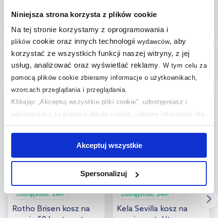
50
,
396
,
00
zł
00
zł
Niniejsza strona korzysta z plików cookie
Na tej stronie korzystamy z oprogramowania i
Do koszyka
Do koszyka
cookie oraz innych technologii
, aby
plików
wydawców
Dodaj do
Dodaj do
korzystać ze wszystkich funkcji naszej witryny, z jej
usług, analizować oraz wyświetlać reklamy
.
W tym celu za
Nasze bestsellery
porównania
porównania
pomocą plików cookie zbieramy informacje o użytkownikach,
wzorcach przeglądania i przeglądania.
bestseller
Klikając „Akceptuj wszystkie pliki cookie”, udostępniasz i
udostępniasz za pomocą plików cookie, zebrane informacje dla
użytkowników zewnętrznych, a także nasi partnerzy reklamowi.
Jeśli chcesz, włącz „Tylko wymagane pliki cookie”.
Pamiętaj
Akceptuj wszystkie
jednak, że zablokowane niektóre pliki cookie mogą mieć wpływ
na sposób dostarczania treści niedostosowanych do potrzeb
Spersonalizuj
użytkowników.
Dostępność:
24h!
Dostępność:
24h!
Aby uzyskać więcej informacji na temat plików plików cookie,
Rotho Brisen kosz na
Kela Sevilla kosz na
kliknij „Ustawienia plików cookie”.
Jeśli chcesz uzyskać więcej