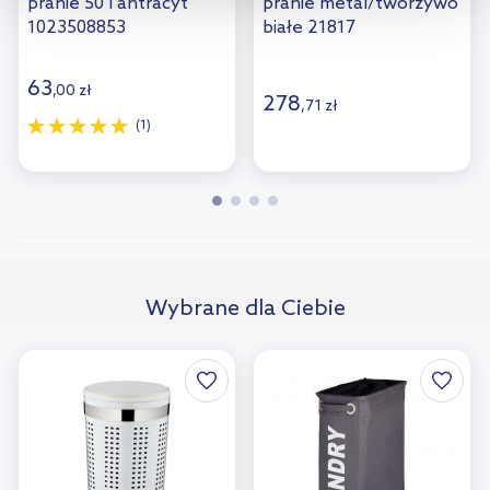
pranie 50 l antracyt
pranie metal/tworzywo
informacji na temat plików cookie i tego, dlaczego ich przepisy,
1023508853
białe 21817
przejdź do zakładek „Informacje o plikach cookie”.
63
,
00
zł
278
,
71
zł
(1)
Wybrane dla Ciebie