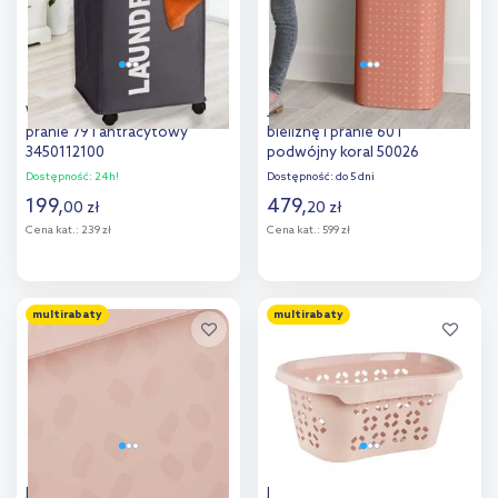
Wenko Quadro kosz na
Joseph Joseph Tota kosz na
pranie 79 l antracytowy
bieliznę i pranie 60 l
3450112100
podwójny koral 50026
Dostępność:
24h!
Dostępność:
do 5 dni
199
,
479
,
00
zł
20
zł
Cena kat.:
239 zł
Cena kat.:
599 zł
Do koszyka
Do koszyka
multirabaty
multirabaty
Dodaj do
Dodaj do
porównania
porównania
Keeeper Tilda wanna na
Keeeper Anton kosz na