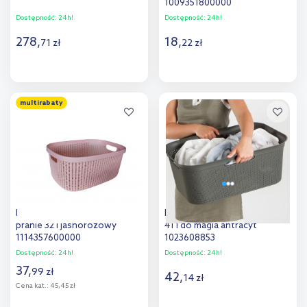
1009351800000
Dostępność:
24h!
Dostępność:
24h!
278
,
18
,
71
zł
22
zł
Do koszyka
Do koszyka
multirabaty
Dodaj do
Dodaj do
porównania
porównania
Keeeper Bosse kosz na
Rotho Brisen kosz na pranie
pranie 32 l jasnoróżowy
41 l do magla antracyt
1114357600000
1023608853
Dostępność:
24h!
Dostępność:
24h!
37
,
99
zł
42
,
14
zł
Cena kat.:
45,45 zł