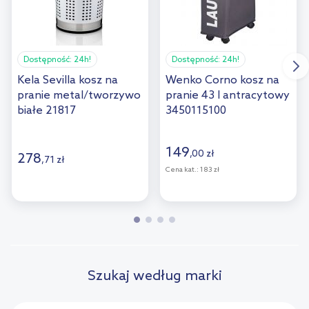
Dostępność:
24h!
Dostępność:
24h!
Kela Sevilla kosz na
Wenko Corno kosz na
pranie metal/tworzywo
pranie 43 l antracytowy
białe 21817
3450115100
149
,
00
zł
278
,
71
zł
Cena kat.:
183 zł
Szukaj według marki