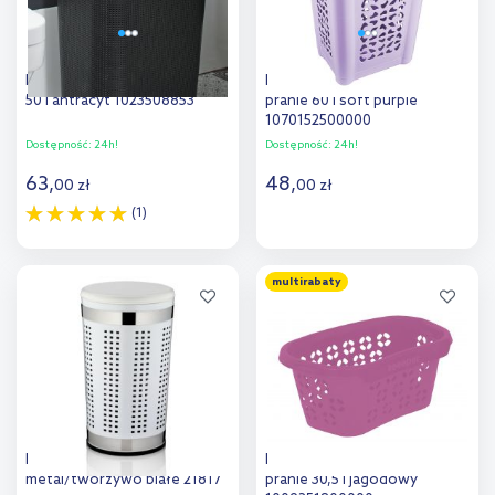
Rotho Brisen kosz na pranie
Keeeper Per kosz na bieliznę i
50 l antracyt 1023508853
pranie 60 l soft purple
1070152500000
Dostępność:
24h!
Dostępność:
24h!
63
,
48
,
00
zł
00
zł
(1)
Do koszyka
Do koszyka
multirabaty
Dodaj do
Dodaj do
porównania
porównania
Kela Sevilla kosz na pranie
Keeeper Anton kosz na
metal/tworzywo białe 21817
pranie 30,5 l jagodowy