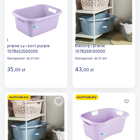
porównania
porównania
Keeeper Aenna wanna na
Keeeper Lasse kosz na
pranie 52 l soft purple
bieliznę i pranie
1078652500000
1078258100000
Dostępność:
do 21 dni
Dostępność:
do 21 dni
35
,
43
,
00
zł
00
zł
Do koszyka
Do koszyka
multirabaty
multirabaty
Dodaj do
Dodaj do
porównania
porównania