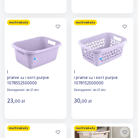
Do koszyka
Do koszyka
multirabaty
multirabaty
Dodaj do
Dodaj do
porównania
porównania
Keeeper Aenna wanna na
Keeeper Jost kosz na bieliznę
pranie 32 l soft purple
i pranie 52 l soft purple
1078552500000
1078152500000
Dostępność:
do 21 dni
Dostępność:
do 21 dni
23
,
30
,
00
zł
00
zł
Do koszyka
Do koszyka
multirabaty
multirabaty
Dodaj do
Dodaj do