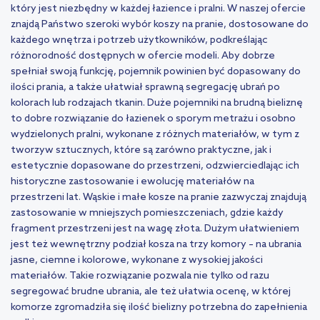
który jest niezbędny w każdej łazience i pralni. W naszej ofercie
znajdą Państwo szeroki wybór koszy na pranie, dostosowane do
każdego wnętrza i potrzeb użytkowników, podkreślając
różnorodność dostępnych w ofercie modeli. Aby dobrze
spełniał swoją funkcję, pojemnik powinien być dopasowany do
ilości prania, a także ułatwiał sprawną segregację ubrań po
kolorach lub rodzajach tkanin. Duże pojemniki na brudną bieliznę
to dobre rozwiązanie do łazienek o sporym metrażu i osobno
wydzielonych pralni, wykonane z różnych materiałów, w tym z
tworzyw sztucznych, które są zarówno praktyczne, jak i
estetycznie dopasowane do przestrzeni, odzwierciedlając ich
historyczne zastosowanie i ewolucję materiałów na
przestrzeni lat. Wąskie i małe kosze na pranie zazwyczaj znajdują
zastosowanie w mniejszych pomieszczeniach, gdzie każdy
fragment przestrzeni jest na wagę złota. Dużym ułatwieniem
jest też wewnętrzny podział kosza na trzy komory – na ubrania
jasne, ciemne i kolorowe, wykonane z wysokiej jakości
materiałów. Takie rozwiązanie pozwala nie tylko od razu
segregować brudne ubrania, ale też ułatwia ocenę, w której
komorze zgromadziła się ilość bielizny potrzebna do zapełnienia