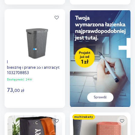
Do koszyka
Do koszyka
Dodaj do
Dodaj do
porównania
porównania
Rotho Country kosz na
bieliznę i pranie 55 l antracyt
1032708853
Dostępność:
24h!
73
,
00
zł
Do koszyka
multirabaty
Dodaj do
porównania