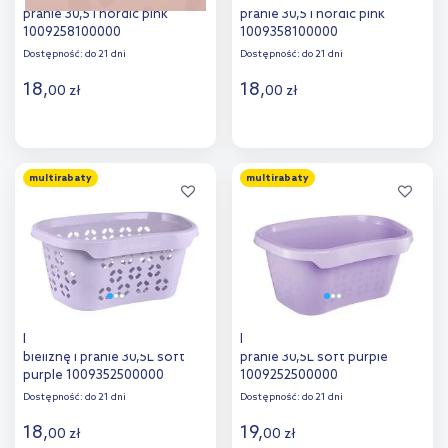
pranie 30,5 l nordic pink
pranie 30,5 l nordic pink
1009258100000
1009358100000
Dostępność:
do 21 dni
Dostępność:
do 21 dni
18
,
18
,
00
zł
00
zł
Do koszyka
Do koszyka
multirabaty
multirabaty
Dodaj do
Dodaj do
porównania
porównania
Keeeper Anton kosz na
Keeeper Tilda wanna na
bieliznę i pranie 30,5L soft
pranie 30,5L soft purple
purple 1009352500000
1009252500000
Dostępność:
do 21 dni
Dostępność:
do 21 dni
18
,
19
,
00
zł
00
zł