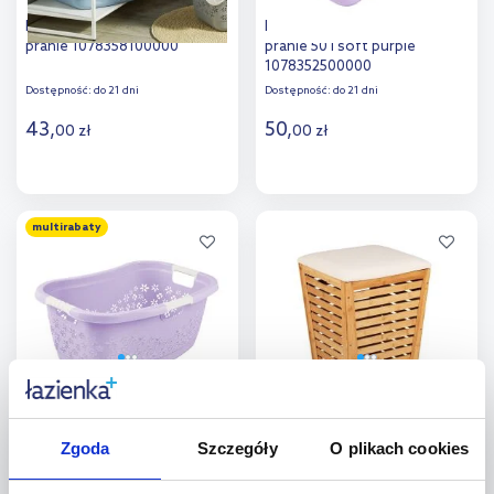
Keeeper Janne wanna na
Keeeper Janne wanna na
pranie 1078358100000
pranie 50 l soft purple
1078352500000
Dostępność:
do 21 dni
Dostępność:
do 21 dni
43
,
50
,
00
zł
00
zł
Do koszyka
Do koszyka
multirabaty
Dodaj do
Dodaj do
porównania
porównania
Keeeper Lasse kosz na pranie
Wenko Bambusa kosz na
50L soft purple
bieliznę i pranie drewno
1078252500000
25143100
Zgoda
Szczegóły
O plikach cookies
Dostępność:
do 21 dni
Dostępność:
na zamówienie