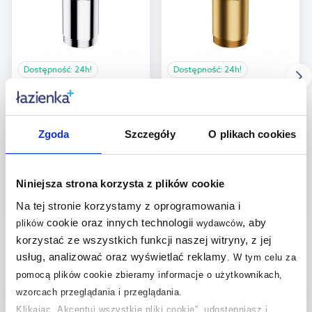
Dostępność:
24h!
Dostępność:
24h!
Omnires korek do
Omnires korek do
umywalki biały połysk
umywalki klik-klak złoty
A716BP
szczotkowany A706GLB
Zgoda
Szczegóły
O plikach cookies
199
219
,
00
zł
,
00
zł
Niniejsza strona korzysta z plików cookie
(6)
(4)
Na tej stronie korzystamy z oprogramowania i
cookie oraz innych technologii
, aby
plików
wydawców
korzystać ze wszystkich funkcji naszej witryny, z jej
usług, analizować oraz wyświetlać reklamy
.
W tym celu za
pomocą plików cookie zbieramy informacje o użytkownikach,
Pytania i odpowiedzi (6)
wzorcach przeglądania i przeglądania.
Klikając „Akceptuj wszystkie pliki cookie”, udostępniasz i