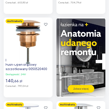
Cena kat.:
603,93 zł
Cena kat.:
704,79 zł
Do koszyka
Do koszyka
multirabaty
Dodaj do
Dodaj do
porównania
porównania
Duravit korek do umywalki
Push-Open brązowy
szczotkowany 0050520400
Dostępność:
24h!
140
,
66
zł
Cena kat.:
797,04 zł
Do koszyka
multirabaty
multirabaty
Dodaj do