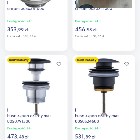
Duravit korek do umywalki
Duravit korek do umywalki
chrom 0050381000
chrom 0050241000
Dostępność:
24h!
Dostępność:
24h!
353
,
456
,
99
zł
58
zł
Cena kat.:
570,72 zł
Cena kat.:
570,72 zł
Do koszyka
Do koszyka
multirabaty
multirabaty
Dodaj do
Dodaj do
porównania
porównania
Duravit korek do umywalki
Duravit korek do umywalki
Push-Open czarny mat
Push-Open czarny mat
0050791300
0050524600
Dostępność:
24h!
Dostępność:
24h!
473
,
531
,
48
zł
89
zł