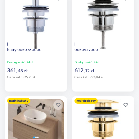
porównania
Duravit korek do umywalki
Duravit korek do umywalki
biały 0050780000
0050527000
Dostępność:
24h!
Dostępność:
24h!
361
,
612
,
43
zł
12
zł
Cena kat.:
525,21 zł
Cena kat.:
797,04 zł
Do koszyka
Do koszyka
multirabaty
multirabaty
Dodaj do
Dodaj do
porównania
porównania