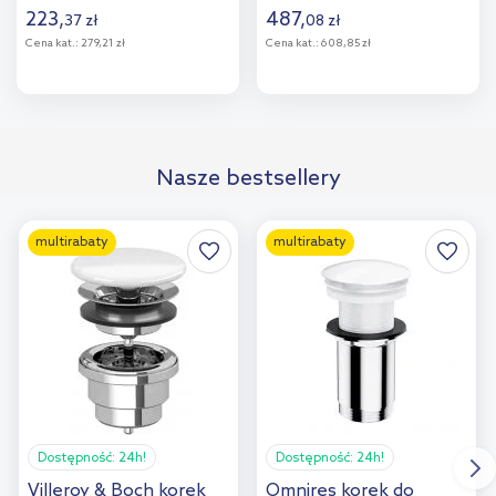
223
,
487
,
37
zł
08
zł
Cena kat.:
279,21 zł
Cena kat.:
608,85 zł
Do koszyka
Do koszyka
Dodaj do
Dodaj do
Nasze bestsellery
porównania
porównania
multirabaty
multirabaty
Dostępność:
24h!
Dostępność:
24h!
Villeroy & Boch korek
Omnires korek do