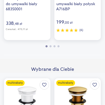
do umywalki biały
umywalki biały połysk
68350001
A716BP
199
338
,
00
zł
,
48
zł
Cena kat.:
470,11 zł
(6)
Wybrane dla Ciebie
multirabaty
multirabaty