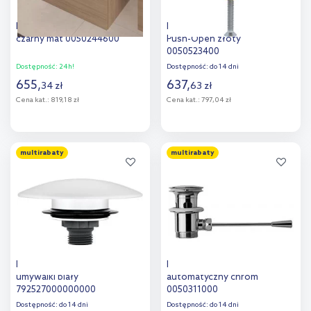
Duravit korek do umywalki
Duravit korek do umywalki
czarny mat 0050244600
Push-Open złoty
0050523400
Dostępność:
24h!
Dostępność:
do 14 dni
655
,
637
,
34
zł
63
zł
Cena kat.:
819,18 zł
Cena kat.:
797,04 zł
Do koszyka
Do koszyka
multirabaty
multirabaty
Dodaj do
Dodaj do
porównania
porównania
Duravit Universal korek do
Duravit korek do umywalki
umywalki biały
automatyczny chrom
792527000000000
0050311000
Dostępność:
do 14 dni
Dostępność:
do 14 dni