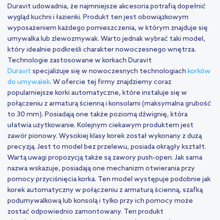
Duravit udowadnia, że najmniejsze akcesoria potrafią dopełnić
wygląd kuchni i łazienki. Produkt ten jest obowiązkowym
wyposażeniem każdego pomieszczenia, w którym znajduje się
umywalka lub zlewozmywak. Warto jednak wybrać taki model,
który idealnie podkreśli charakter nowoczesnego wnętrza.
Technologie zastosowane w korkach Duravit
Duravit
specjalizuje się w nowoczesnych technologiach
korków
do umywalek
. W ofercie tej firmy znajdziemy coraz
popularniejsze korki automatyczne, które instaluje się w
połączeniu z armaturą ścienną i konsolami (maksymalna grubość
to 30 mm). Posiadają one także poziomą dźwignię, która
ułatwia użytkowanie. Kolejnym ciekawym produktem jest
zawór pionowy. Wysokiej klasy korek został wykonany z dużą
precyzją. Jest to model bez przelewu, posiada okrągły kształt.
Wartą uwagi propozycją także są zawory push-open. Jak sama
nazwa wskazuje, posiadają one mechanizm otwierania przy
pomocy przyciśnięcia korka. Ten model występuje podobnie jak
korek automatyczny w połączeniu z armaturą ścienną, szafką
podumywalkową lub konsolą i tylko przy ich pomocy może
zostać odpowiednio zamontowany. Ten produkt