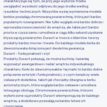
charakteryzuje się tym, że przy jego wyborze trzeba
uwzględnić wysokość odpływu do jego środka według
rysunków technicznych. Wszystkie wyżej wymienione modele
korków posiadają chromowaną powierzchnię, która jest bardzo
popularnym rozwiązaniem. Nie tylko wygląda ona bardzo dobrze i
wprowadza nowoczesność do wnętrza, ale także jest bardzo
prosta w czyszczeniu i umożliwia w ciągu kilku sekund uzyskanie
błyszczącej powierzchni. Duravit w trosce o klientów tworzy
produkty bardzo mocne i trwałe. Do każdego modelu korka do
zlewozmywaka dołączona jest dwuletnia gwarancja.
Duravit – funkcjonalność i styl
Produkty Duravit pokazują, że można kuchnię i łazienkę
wyposażyć awangardowo i nadać wnętrzu indywidualnego
charakteru. Korki do zlewozmywaków tej marki to bardzo dobre
połączenie estetyki i funkcjonalności, o czym świadczy wiele
ciekawych dodatków, takich jak chociażby dźwignia w korku
automatycznym, która wygląda bardzo ciekawie i umożliwia
łatwą jego obsługę. Chromowane powierzchnie, którymi
wykończone są produkty Duravit wkomponują się do każdego
wnętrza, a dodatkowo pozwalają na bardzo łatwe ich
czyszczenie.