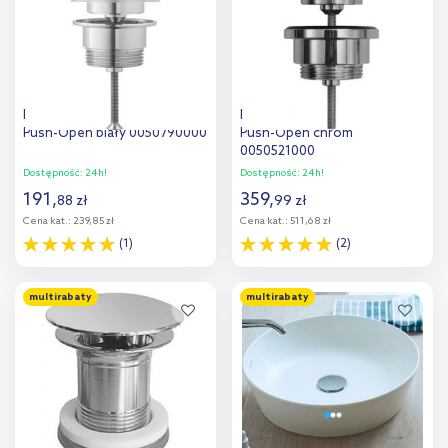
Duravit korek do umywalki
Duravit korek do umywalki
Push-Open biały 0050790000
Push-Open chrom
0050521000
Dostępność:
24h!
Dostępność:
24h!
191
,
359
,
88
zł
99
zł
Cena kat.:
239,85 zł
Cena kat.:
511,68 zł
(1)
(2)
Do koszyka
Do koszyka
multirabaty
multirabaty
Dodaj do
Dodaj do
porównania
porównania