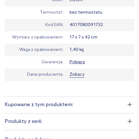
Kolor
chrom
Termostat
bez termostatu
Kod EAN
4017080091732
Wymiary z opakowaniem
17 x 7 x 42 cm
Waga z opakowaniem
1,40 kg
Gwarancja
Pobierz
Dane producenta
Zobacz
Kupowane z tym produktem:
Produkty z serii: