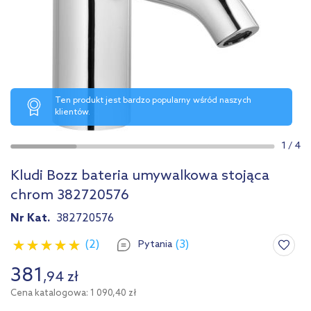
Ten produkt jest bardzo popularny wśród naszych
klientów.
1
/
4
Kludi Bozz bateria umywalkowa stojąca
chrom 382720576
Nr Kat.
382720576
(2)
(3)
Pytania
381
,
94
zł
Cena katalogowa: 1 090,40 zł