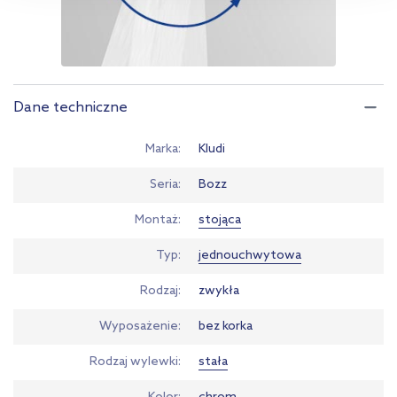
przejdź do zakładek „Informacje o plikach cookie”.
Dane techniczne
Marka
Kludi
Seria
Bozz
Montaż
stojąca
Typ
jednouchwytowa
Rodzaj
zwykła
Wyposażenie
bez korka
Rodzaj wylewki
stała