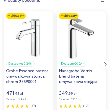
Produkty podobne:
multirabaty
multirabaty
Dostępność:
24h!
Dostępność:
24h!
Grohe Essence bateria
Hansgrohe Vernis
umywalkowa stojąca
Blend bateria
chrom 23590001
umywalkowa stojąca
wysoka EcoSmart
chrom 71582000
471
349
,
95
zł
,
99
zł
Cena kat.:
911,43 zł
Cena kat.:
771,21 zł
(27)
(10)