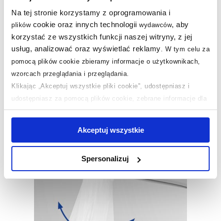
- wystarczy dotknąć palcem, by ukierunkować
Na tej stronie korzystamy z oprogramowania i
strumień;
cookie oraz innych technologii
, aby
plików
wydawców
- przepływ stały nawet przy wzroście ciśnienia wody;
korzystać ze wszystkich funkcji naszej witryny, z jej
- miękki i napowietrzony strumień;
usług, analizować oraz wyświetlać reklamy
.
W tym celu za
- duża odporność na osadzanie się kamienia
pomocą plików cookie zbieramy informacje o użytkownikach,
wapiennego.
wzorcach przeglądania i przeglądania.
Klikając „Akceptuj wszystkie pliki cookie”, udostępniasz i
udostępniasz za pomocą plików cookie, zebrane informacje dla
użytkowników zewnętrznych, a także nasi partnerzy reklamowi.
Jeśli chcesz, włącz „Tylko wymagane pliki cookie”.
Pamiętaj
Akceptuj wszystkie
jednak, że zablokowane niektóre pliki cookie mogą mieć wpływ
na sposób dostarczania treści niedostosowanych do potrzeb
Spersonalizuj
użytkowników.
Aby uzyskać więcej informacji na temat plików plików cookie,
kliknij „Ustawienia plików cookie”.
Jeśli chcesz uzyskać więcej
informacji na temat plików cookie i tego, dlaczego ich przepisy,