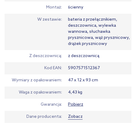
Montaż
ścienny
W zestawie
bateria z przełącznikiem,
deszczownica, wylewka
wannowa, słuchawka
prysznicowa, wąż prysznicowy,
drążek prysznicowy
Z deszczownicą
z deszczownicą
Kod EAN
5907571512367
Wymiary z opakowaniem
47 x 12 x 93 cm
Waga z opakowaniem
4,43 kg
Gwarancja
Pobierz
Dane producenta
Zobacz