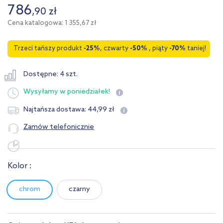
786
,
90
zł
Cena katalogowa: 1 355,67 zł
Trzeci tańszy produkt
-25%
, czwarty
-50%
, piąty
-70%
taniej!
Dostępne: 4 szt.
Wysyłamy
w poniedziałek!
44
,
99
zł
Najtańsza dostawa:
Zamów telefonicznie
Kolor :
chrom
czarny