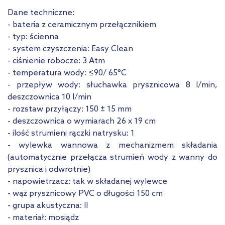
Dane techniczne:
- bateria z ceramicznym przełącznikiem
- typ: ścienna
- system czyszczenia: Easy Clean
- ciśnienie robocze: 3 Atm
- temperatura wody: ≤90/ 65°C
- przepływ wody: słuchawka prysznicowa 8 l/min,
deszczownica 10 l/min
- rozstaw przyłączy: 150 ± 15 mm
- deszczownica o wymiarach 26 x 19 cm
- ilość strumieni rączki natrysku: 1
- wylewka wannowa z mechanizmem składania
(automatycznie przełącza strumień wody z wanny do
prysznica i odwrotnie)
- napowietrzacz: tak w składanej wylewce
- wąż prysznicowy PVC o długości 150 cm
- grupa akustyczna: II
- materiał: mosiądz