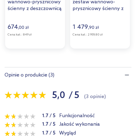
wannowo-prysznicowy
zestaw wannowo-
ścienny z deszczownicą
prysznicowy ścienny z
chrom NLI_01RK
deszczownicą chrom
36506100
674
1 479
,
00
zł
,
90
zł
Cena kat.:
849 zł
Cena kat.:
2 959,80 zł
Opinie o produkcie (3)
5,0
/
5
(3 opinie)
1.7
/
5
Funkcjonalność
1.7
/
5
Jakość wykonania
1.7
/
5
Wygląd