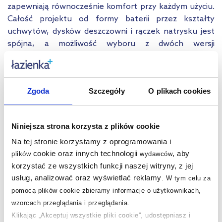
zapewniają równocześnie komfort przy każdym użyciu.
Całość projektu od formy baterii przez kształty
uchwytów, dysków deszczowni i rączek natrysku jest
spójna, a możliwość wyboru z dwóch wersji
kolorystycznych ułatwia projektowanie.
Zgoda
Szczegóły
O plikach cookies
Niniejsza strona korzysta z plików cookie
Na tej stronie korzystamy z oprogramowania i
cookie oraz innych technologii
, aby
plików
wydawców
korzystać ze wszystkich funkcji naszej witryny, z jej
usług, analizować oraz wyświetlać reklamy
.
W tym celu za
pomocą plików cookie zbieramy informacje o użytkownikach,
wzorcach przeglądania i przeglądania.
Klikając „Akceptuj wszystkie pliki cookie”, udostępniasz i
Clean&Fresh uniwersalny płyn do kuchni i