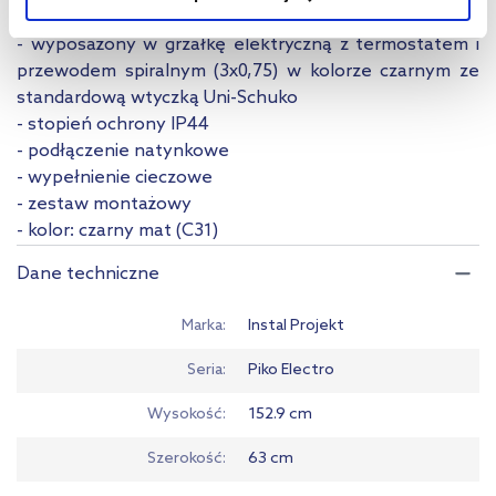
- moc: 900W
- wyposażony w grzałkę elektryczną z termostatem i
Aby uzyskać więcej informacji na temat plików plików cookie,
przewodem spiralnym (3x0,75) w kolorze czarnym ze
kliknij „Ustawienia plików cookie”.
Jeśli chcesz uzyskać więcej
standardową wtyczką Uni-Schuko
informacji na temat plików cookie i tego, dlaczego ich przepisy,
- stopień ochrony IP44
przejdź do zakładek „Informacje o plikach cookie”.
- podłączenie natynkowe
- wypełnienie cieczowe
- zestaw montażowy
- kolor: czarny mat (C31)
Dane techniczne
Marka
Instal Projekt
Seria
Piko Electro
Wysokość
152.9 cm
Szerokość
63 cm