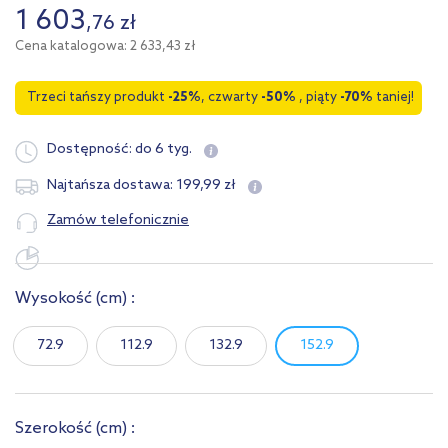
1 603
,
76
zł
Cena katalogowa: 2 633,43 zł
Trzeci tańszy produkt
-25%
, czwarty
-50%
, piąty
-70%
taniej!
Dostępność:
do 6 tyg.
199
,
99
zł
Najtańsza dostawa:
Zamów telefonicznie
Wysokość
(cm)
:
72.9
112.9
132.9
152.9
Szerokość
(cm)
: