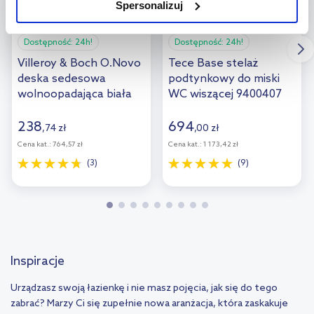
Spersonalizuj
użytkowników.
Aby uzyskać więcej informacji na temat plików plików cookie,
Dostępność:
24h!
Dostępność:
24h!
kliknij „Ustawienia plików cookie”.
Jeśli chcesz uzyskać więcej
Villeroy & Boch O.Novo
Tece Base stelaż
informacji na temat plików cookie i tego, dlaczego ich przepisy,
deska sedesowa
podtynkowy do miski
wolnoopadająca biała
WC wiszącej 9400407
przejdź do zakładek „Informacje o plikach cookie”.
9M38S101/9M38S1R1
238
694
,
74
zł
,
00
zł
Cena kat.:
764,57 zł
Cena kat.:
1 173,42 zł
(3)
(9)
Inspiracje
Urządzasz swoją łazienkę i nie masz pojęcia, jak się do tego
zabrać? Marzy Ci się zupełnie nowa aranżacja, która zaskakuje