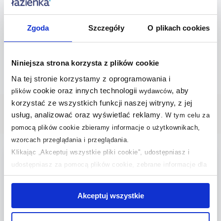
Inspiracje Sapho
Inspiracje Ars Longa
Inspiracje Aldex
Zgoda
Szczegóły
O plikach cookies
Inspiracje Euroceramic
Inspiracje Argon
Inspiracje Ceramika Color
Inspiracje Villerock
Inspiracje Art Ceram
Niniejsza strona korzysta z plików cookie
Na tej stronie korzystamy z oprogramowania i
cookie oraz innych technologii
, aby
plików
wydawców
korzystać ze wszystkich funkcji naszej witryny, z jej
usług, analizować oraz wyświetlać reklamy
Nasze bestsellery
.
W tym celu za
pomocą plików cookie zbieramy informacje o użytkownikach,
wzorcach przeglądania i przeglądania.
Klikając „Akceptuj wszystkie pliki cookie”, udostępniasz i
multirabaty
bestseller
udostępniasz za pomocą plików cookie, zebrane informacje dla
użytkowników zewnętrznych, a także nasi partnerzy reklamowi.
Jeśli chcesz, włącz „Tylko wymagane pliki cookie”.
Pamiętaj
Akceptuj wszystkie
jednak, że zablokowane niektóre pliki cookie mogą mieć wpływ
na sposób dostarczania treści niedostosowanych do potrzeb