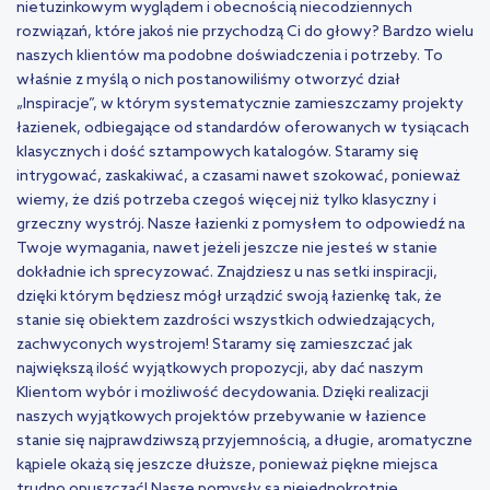
nietuzinkowym wyglądem i obecnością niecodziennych
rozwiązań, które jakoś nie przychodzą Ci do głowy? Bardzo wielu
naszych klientów ma podobne doświadczenia i potrzeby. To
właśnie z myślą o nich postanowiliśmy otworzyć dział
„Inspiracje”, w którym systematycznie zamieszczamy projekty
łazienek, odbiegające od standardów oferowanych w tysiącach
klasycznych i dość sztampowych katalogów. Staramy się
intrygować, zaskakiwać, a czasami nawet szokować, ponieważ
wiemy, że dziś potrzeba czegoś więcej niż tylko klasyczny i
grzeczny wystrój. Nasze łazienki z pomysłem to odpowiedź na
Twoje wymagania, nawet jeżeli jeszcze nie jesteś w stanie
dokładnie ich sprecyzować. Znajdziesz u nas setki inspiracji,
dzięki którym będziesz mógł urządzić swoją łazienkę tak, że
stanie się obiektem zazdrości wszystkich odwiedzających,
zachwyconych wystrojem! Staramy się zamieszczać jak
największą ilość wyjątkowych propozycji, aby dać naszym
Klientom wybór i możliwość decydowania. Dzięki realizacji
naszych wyjątkowych projektów przebywanie w łazience
stanie się najprawdziwszą przyjemnością, a długie, aromatyczne
kąpiele okażą się jeszcze dłuższe, ponieważ piękne miejsca
trudno opuszczać! Nasze pomysły są niejednokrotnie