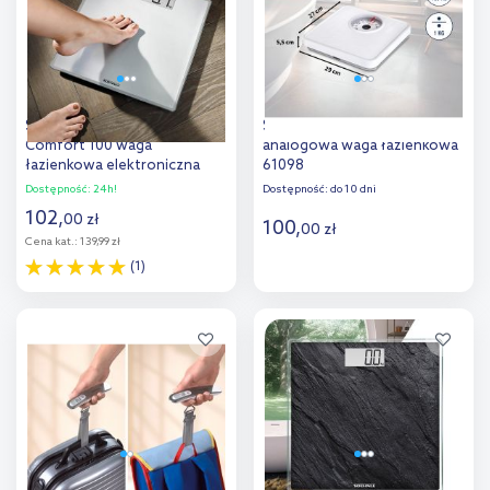
Soehnle Style Sense
Soehnle Tempo White
Comfort 100 waga
analogowa waga łazienkowa
łazienkowa elektroniczna
61098
biała 63853
Dostępność:
24h!
Dostępność:
do 10 dni
102
,
00
zł
100
,
00
zł
Cena kat.:
139,99 zł
(1)
Do koszyka
Do koszyka
Dodaj do
Dodaj do
porównania
porównania