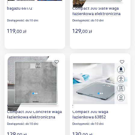
Soehnle Travel waga do
Soehnle Style Sense
bagażu 66172
Compact 300 Slate waga
łazienkowa elektroniczna
63881
Dostępność:
do 10 dni
Dostępność:
do 10 dni
119
,
129
,
00
zł
00
zł
Do koszyka
Do koszyka
Dodaj do
Dodaj do
porównania
porównania
Soehnle Style Sense
Soehnle Style Sense
Compact 300 Concrete waga
Compact 300 waga
łazienkowa elektroniczna
łazienkowa 63852
63882
Dostępność:
do 10 dni
Dostępność:
do 10 dni
129
,
130
,