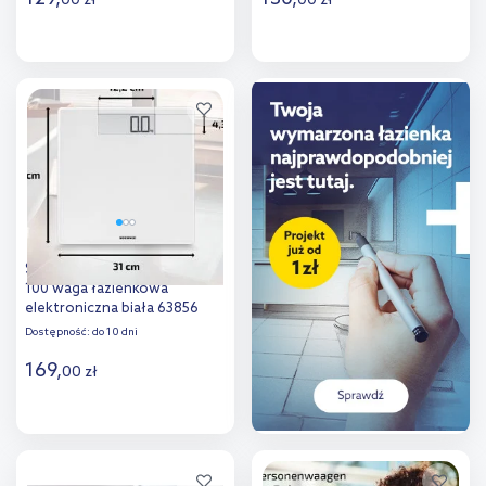
00
zł
00
zł
Do koszyka
Do koszyka
Dodaj do
Dodaj do
porównania
porównania
Soehnle Style Sense Safe
100 waga łazienkowa
elektroniczna biała 63856
Dostępność:
do 10 dni
169
,
00
zł
Do koszyka
Dodaj do