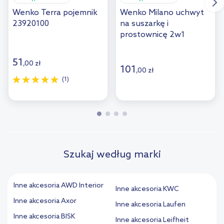
Wenko Terra pojemnik
Wenko Milano uchwyt
23920100
na suszarkę i
prostownicę 2w1
srebrny 20648100
51
,
00
zł
101
,
00
zł
(1)
Szukaj według marki
Inne akcesoria AWD Interior
Inne akcesoria KWC
Inne akcesoria Axor
Inne akcesoria Laufen
Inne akcesoria BISK
Inne akcesoria Leifheit