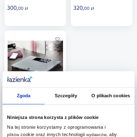
300
,
320
,
00
zł
00
zł
Do koszyka
Do koszyka
Dodaj do
Dodaj do
porównania
porównania
Soehnle Shape Sense
Connect 200 waga
Zgoda
Szczegóły
O plikach cookies
łazienkowa 63873
Dostępność:
do 10 dni
431
,
00
zł
Niniejsza strona korzysta z plików cookie
Na tej stronie korzystamy z oprogramowania i
Do koszyka
cookie oraz innych technologii
, aby
plików
wydawców