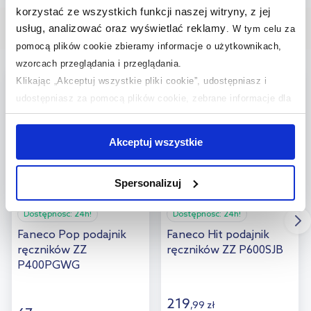
korzystać ze wszystkich funkcji naszej witryny, z jej
Dodaj do
usług, analizować oraz wyświetlać reklamy
.
W tym celu za
Nasze bestsellery
porównania
pomocą plików cookie zbieramy informacje o użytkownikach,
wzorcach przeglądania i przeglądania.
bestseller
Klikając „Akceptuj wszystkie pliki cookie”, udostępniasz i
udostępniasz za pomocą plików cookie, zebrane informacje dla
użytkowników zewnętrznych, a także nasi partnerzy reklamowi.
Jeśli chcesz, włącz „Tylko wymagane pliki cookie”.
Pamiętaj
Akceptuj wszystkie
jednak, że zablokowane niektóre pliki cookie mogą mieć wpływ
na sposób dostarczania treści niedostosowanych do potrzeb
Spersonalizuj
użytkowników.
Dostępność:
24h!
Dostępność:
24h!
Aby uzyskać więcej informacji na temat plików plików cookie,
Faneco Pop podajnik
Faneco Hit podajnik
kliknij „Ustawienia plików cookie”.
Jeśli chcesz uzyskać więcej
ręczników ZZ
ręczników ZZ P600SJB
informacji na temat plików cookie i tego, dlaczego ich przepisy,
P400PGWG
przejdź do zakładek „Informacje o plikach cookie”.
219
,
99
zł