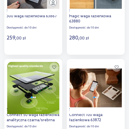
Soehnle Style Sense Safe
Soehnle Style Sense Bamboo
300 waga łazienkowa 63867
Magic waga łazienkowa
63880
Dostępność:
do 10 dni
Dostępność:
do 10 dni
259
,
280
,
00
zł
00
zł
Do koszyka
Do koszyka
Dodaj do
Dodaj do
porównania
porównania
Soehnle Shape Sense
Soehnle Shape Sense
Connect 50 waga łazienkowa
Connect 100 waga
analityczna czarna/srebrna
łazienkowa 63872
63879
Dostępność:
do 10 dni
Dostępność:
do 10 dni