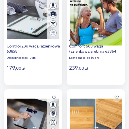
porównania
Soehnle Shape Sense
Soehnle Style Sense
Control 200 waga łazienkowa
Comfort 600 waga
63858
łazienkowa srebrna 63864
Dostępność:
do 10 dni
Dostępność:
do 10 dni
179
,
239
,
00
zł
00
zł
Do koszyka
Do koszyka
Dodaj do
Dodaj do
porównania
porównania