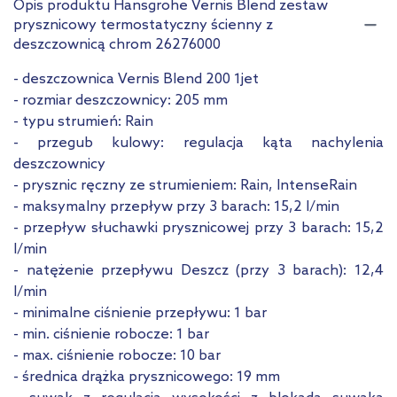
Opis produktu Hansgrohe Vernis Blend zestaw
prysznicowy termostatyczny ścienny z
deszczownicą chrom 26276000
- deszczownica Vernis Blend 200 1jet
- rozmiar deszczownicy: 205 mm
- typu strumień: Rain
- przegub kulowy: regulacja kąta nachylenia
deszczownicy
- prysznic ręczny ze strumieniem: Rain, IntenseRain
- maksymalny przepływ przy 3 barach: 15,2 l/min
- przepływ słuchawki prysznicowej przy 3 barach: 15,2
l/min
- natężenie przepływu Deszcz (przy 3 barach): 12,4
l/min
- minimalne ciśnienie przepływu: 1 bar
- min. ciśnienie robocze: 1 bar
- max. ciśnienie robocze: 10 bar
- średnica drążka prysznicowego: 19 mm