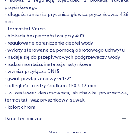
- suwak z regulacją wysokości z blokadą suwaka
przyciskowego
- długość ramienia prysznica głowica prysznicowa: 426
mm
- termostat Vernis
- blokada bezpieczeństwa przy 40°C
- regulowane ograniczenie ciepłej wody
- wyloty sterowane za pomocą obrotowego uchwytu
- nadaje się do przepływowych podgrzewaczy wody
- rodzaj montażu: instalacja natynkowa
- wymiar przyłącza DN15
- gwint przyłączeniowy G 1/2"
- odległość między środkami 150 ± 12 mm
- w zestawie: deszczownica, słuchawka prysznicowa,
termostat, wąż prysznicowy, suwak
- kolor: chrom
Dane techniczne
Marka
Hansgrohe