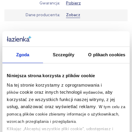
Gwarancja
Pobierz
Dane producenta
Zobacz
Kupowane z tym produktem:
Zgoda
Szczegóły
O plikach cookies
Produkty z serii:
Niniejsza strona korzysta z plików cookie
Produkty podobne:
Na tej stronie korzystamy z oprogramowania i
cookie oraz innych technologii
, aby
plików
wydawców
multirabaty
multirabaty
korzystać ze wszystkich funkcji naszej witryny, z jej
usług, analizować oraz wyświetlać reklamy
.
W tym celu za
pomocą plików cookie zbieramy informacje o użytkownikach,
wzorcach przeglądania i przeglądania.
Klikając „Akceptuj wszystkie pliki cookie”, udostępniasz i