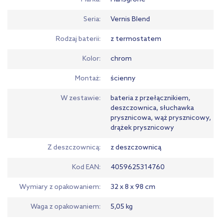
Seria
Vernis Blend
Rodzaj baterii
z termostatem
Kolor
chrom
Montaż
ścienny
W zestawie
bateria z przełącznikiem,
deszczownica, słuchawka
prysznicowa, wąż prysznicowy,
drążek prysznicowy
Z deszczownicą
z deszczownicą
Kod EAN
4059625314760
Wymiary z opakowaniem
32 x 8 x 98 cm
Waga z opakowaniem
5,05 kg