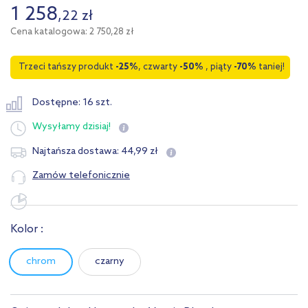
1 258
,
22
zł
Cena katalogowa: 2 750,28 zł
Trzeci tańszy produkt
-25%
, czwarty
-50%
, piąty
-70%
taniej!
Dostępne: 16 szt.
Wysyłamy
dzisiaj!
44
,
99
zł
Najtańsza dostawa:
Zamów telefonicznie
Kolor :
chrom
czarny