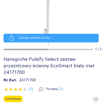
Została ostatnia sztuka
1
/
2
Hansgrohe Pulsify Select zestaw
prysznicowy ścienny EcoSmart biały mat
24171700
Nr Kat.
24171700
(1)
(1)
Pytania
multirabaty