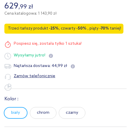
629
,
99
zł
Cena katalogowa: 1 143,90 zł
Trzeci tańszy produkt
-25%
, czwarty
-50%
, piąty
-70%
taniej!
Pospiesz się,
została tylko 1 sztuka!
Wysyłamy
jutro!
44
,
99
zł
Najtańsza dostawa:
Zamów telefonicznie
Kolor :
biały
chrom
czarny