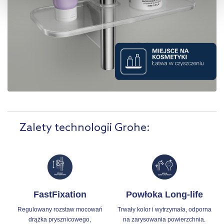
kliknij „Ustawienia plików cookie”.
Jeśli chcesz uzyskać więcej
informacji na temat plików cookie i tego, dlaczego ich przepisy,
przejdź do zakładek „Informacje o plikach cookie”.
Zalety technologii Grohe:
FastFixation
Powłoka Long-life
Regulowany rozstaw mocowań
Trwały kolor i wytrzymała, odporna
drążka prysznicowego,
na zarysowania powierzchnia.