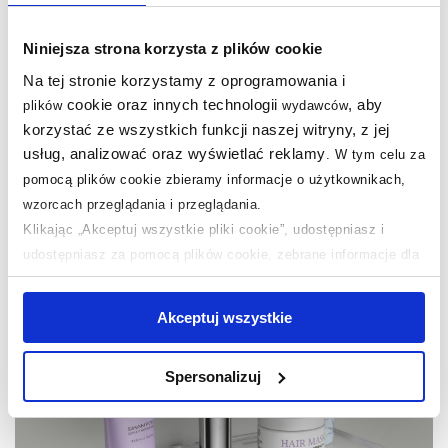
Niniejsza strona korzysta z plików cookie
Półka GROHE EasyReach w komplecie
Na tej stronie korzystamy z oprogramowania i
cookie oraz innych technologii
, aby
W zestawie otrzymasz zintegrowaną półkę na
plików
wydawców
korzystać ze wszystkich funkcji naszej witryny, z jej
kosmetyki kąpielowe GROHE EasyReach, która pozwoli
usług, analizować oraz wyświetlać reklamy
uporządkować strefę prysznica, a przy tym jest łatwa
.
W tym celu za
w czyszczeniu i elegancka.
pomocą plików cookie zbieramy informacje o użytkownikach,
wzorcach przeglądania i przeglądania.
Klikając „Akceptuj wszystkie pliki cookie”, udostępniasz i
udostępniasz za pomocą plików cookie, zebrane informacje dla
użytkowników zewnętrznych, a także nasi partnerzy reklamowi.
Jeśli chcesz, włącz „Tylko wymagane pliki cookie”.
Pamiętaj
Akceptuj wszystkie
jednak, że zablokowane niektóre pliki cookie mogą mieć wpływ
na sposób dostarczania treści niedostosowanych do potrzeb
Spersonalizuj
użytkowników.
Aby uzyskać więcej informacji na temat plików plików cookie,