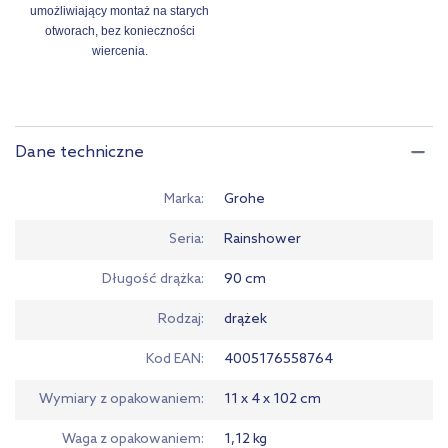
umożliwiający montaż na starych
otworach, bez konieczności
wiercenia.
Dane techniczne
Marka
Grohe
Seria
Rainshower
Długość drążka
90 cm
Rodzaj
drążek
Kod EAN
4005176558764
Wymiary z opakowaniem
11 x 4 x 102 cm
Waga z opakowaniem
1,12 kg