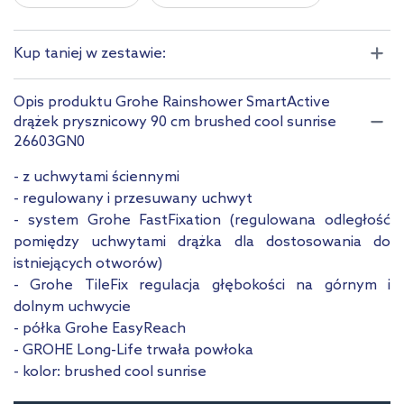
Cool Sunrise
Hard Graphite
SuperSteel
Kup taniej w zestawie:
Warm Sunset
Opis produktu Grohe Rainshower SmartActive
drążek prysznicowy 90 cm brushed cool sunrise
Pokaż mniej
26603GN0
- z uchwytami ściennymi
- regulowany i przesuwany uchwyt
- system Grohe FastFixation (regulowana odległość
pomiędzy uchwytami drążka dla dostosowania do
istniejących otworów)
- Grohe TileFix regulacja głębokości na górnym i
dolnym uchwycie
- półka Grohe EasyReach
- GROHE Long-Life trwała powłoka
- kolor: brushed cool sunrise