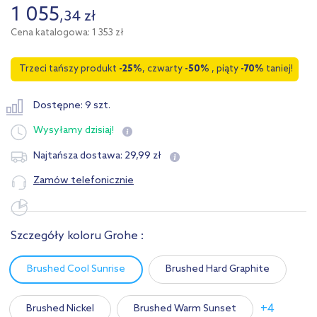
1 055
,
34
zł
Cena katalogowa: 1 353 zł
Trzeci tańszy produkt
-25%
, czwarty
-50%
, piąty
-70%
taniej!
Dostępne: 9 szt.
Wysyłamy
dzisiaj!
29
,
99
zł
Najtańsza dostawa:
Zamów telefonicznie
Szczegóły koloru Grohe :
Brushed Cool Sunrise
Brushed Hard Graphite
+4
Brushed Nickel
Brushed Warm Sunset