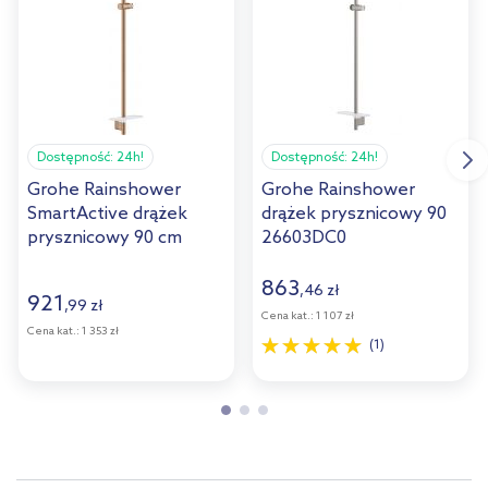
Dostępność:
24h!
Dostępność:
24h!
Grohe Rainshower
Grohe Rainshower
SmartActive drążek
drążek prysznicowy 90
prysznicowy 90 cm
26603DC0
brushed warm sunset
26603DL0
863
,
46
zł
921
,
99
zł
Cena kat.:
1 107 zł
Cena kat.:
1 353 zł
(1)