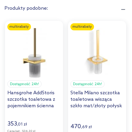
Produkty podobne:
multirabaty
multirabaty
Dostępność:
24h!
Dostępność:
24h!
Hansgrohe AddStoris
Stella Milano szczotka
szczotka toaletowa z
toaletowa wisząca
pojemnikiem ścienna
szkło mat/złoty połysk
szkło/złoty optyczny
12.430-G
polerowany 41752990
353
,
01
zł
470
,
69
zł
Cena kat.:
504,30 zł