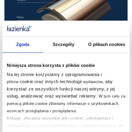
Zgoda
Szczegóły
O plikach cookies
Niniejsza strona korzysta z plików cookie
Na tej stronie korzystamy z oprogramowania i
cookie oraz innych technologii
, aby
plików
wydawców
Trwałość i elegancja na lata
korzystać ze wszystkich funkcji naszej witryny, z jej
Powłoka PVD, którą pokryto ten produkt, wygląda
usług, analizować oraz wyświetlać reklamy
.
W tym celu za
olśniewająco, jest odporna na uszkodzenia i łatwa
pomocą plików cookie zbieramy informacje o użytkownikach,
w czyszczeniu. Dzięki temu, nawet po latach użycia
wzorcach przeglądania i przeglądania.
będzie się prezentowała nieskazitelnie!
Klikając „Akceptuj wszystkie pliki cookie”, udostępniasz i
udostępniasz za pomocą plików cookie, zebrane informacje dla