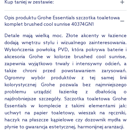
Kup taniej w zestawie:
SuperSteel
Warm Sunset
Opis produktu Grohe Essentials szczotka toaletowa
komplet brushed cool sunrise 40374GN1
Pokaż mniej
Detale mają wielką moc. Złote akcenty w łazience
dodają wnętrzu stylu i wizualnego zainteresowania.
Wykończenia powłoką PVD, która pokrywa baterie i
akcesoria Grohe w kolorze brushed cool sunrise,
zapewnia wyjątkowo trwały i intensywny odcień, a
także chroni przed powstawaniem zarysowań.
Ogromny wybór produktów z tej samej linii
kolorystycznej Grohe pozwala bez najmniejszego
problemu urządzić łazienkę z dbałością o
najdrobniejsze szczegóły. Szczotka toaletowa Grohe
Essentials w komplecie z takimi elementami jak:
uchwyt na papier toaletowy, wieszak na ręczniki,
haczyk na płaszcze kąpielowe czy dozownik mydła w
płynie to gwarancja estetycznej, harmonijnej aranżacji.