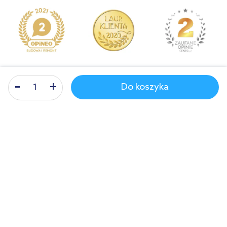
Do koszyka
Odbiór zamówienia
w 1986 miastach!
Nasza infolinia
Poniedziałek - piątek: 8-17
61 899 55 00
Polska