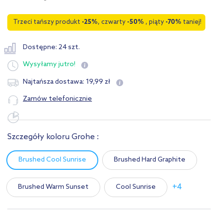
Trzeci tańszy produkt
-25%
, czwarty
-50%
, piąty
-70%
taniej!
Dostępne: 24 szt.
Wysyłamy
jutro!
19
,
99
zł
Najtańsza dostawa:
Zamów telefonicznie
Szczegóły koloru Grohe :
Brushed Cool Sunrise
Brushed Hard Graphite
+4
Brushed Warm Sunset
Cool Sunrise
Hard Graphite
StarLight Chrome