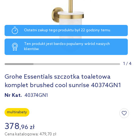
Ostatni zakup tego produktu był 22 godziny temu.
Ten produkt jest bardzo popularny wśród naszych
klientów.
1
/
4
Grohe Essentials szczotka toaletowa
komplet brushed cool sunrise 40374GN1
Nr Kat.
40374GN1
multirabaty
378
,
96
zł
Cena katalogowa: 479,70 zł