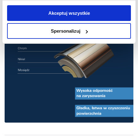
użytkowników zewnętrznych, a także nasi partnerzy reklamowi.
Jeśli chcesz, włącz „Tylko wymagane pliki cookie”.
Pamiętaj
Akceptuj wszystkie
jednak, że zablokowane niektóre pliki cookie mogą mieć wpływ
na sposób dostarczania treści niedostosowanych do potrzeb
Spersonalizuj
użytkowników.
Aby uzyskać więcej informacji na temat plików plików cookie,
kliknij „Ustawienia plików cookie”.
Jeśli chcesz uzyskać więcej
informacji na temat plików cookie i tego, dlaczego ich przepisy,
przejdź do zakładek „Informacje o plikach cookie”.