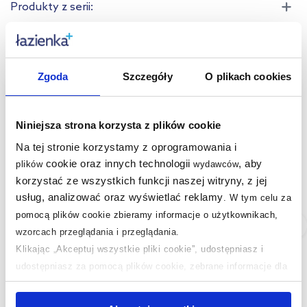
Produkty z serii:
Produkty podobne:
Zgoda
Szczegóły
O plikach cookies
multirabaty
multirabaty
Niniejsza strona korzysta z plików cookie
Na tej stronie korzystamy z oprogramowania i
cookie oraz innych technologii
, aby
plików
wydawców
korzystać ze wszystkich funkcji naszej witryny, z jej
usług, analizować oraz wyświetlać reklamy
.
W tym celu za
pomocą plików cookie zbieramy informacje o użytkownikach,
Dostępność:
24h!
Dostępność:
24h!
wzorcach przeglądania i przeglądania.
Grohe Essence
Omnires Y wylewka do
Klikając „Akceptuj wszystkie pliki cookie”, udostępniasz i
wylewka do baterii
baterii wannowa
udostępniasz za pomocą plików cookie, zebrane informacje dla
wannowej cool sunrise
ścienna złoty
użytkowników zewnętrznych, a także nasi partnerzy reklamowi.
13449GL1
szczotkowany
Jeśli chcesz, włącz „Tylko wymagane pliki cookie”.
Pamiętaj
WDYGLB
595