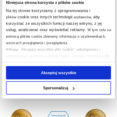
Niniejsza strona korzysta z plików cookie
Dane techniczne
Na tej stronie korzystamy z oprogramowania i
cookie oraz innych technologii
, aby
plików
wydawców
Warto dokupić:
korzystać ze wszystkich funkcji naszej witryny, z jej
usług, analizować oraz wyświetlać reklamy
.
W tym celu za
Produkty z serii:
pomocą plików cookie zbieramy informacje o użytkownikach,
wzorcach przeglądania i przeglądania.
Pytania i odpowiedzi (1)
Klikając „Akceptuj wszystkie pliki cookie”, udostępniasz i
udostępniasz za pomocą plików cookie, zebrane informacje dla
użytkowników zewnętrznych, a także nasi partnerzy reklamowi.
Jeśli chcesz, włącz „Tylko wymagane pliki cookie”.
Pamiętaj
Akceptuj wszystkie
Nasze nagrody
jednak, że zablokowane niektóre pliki cookie mogą mieć wpływ
WSZYSTKIE
na sposób dostarczania treści niedostosowanych do potrzeb
Spersonalizuj
użytkowników.
Sklep z wyposażeniem łazienek
nr 1 w Polsce!
Aby uzyskać więcej informacji na temat plików plików cookie,
kliknij „Ustawienia plików cookie”.
Jeśli chcesz uzyskać więcej
informacji na temat plików cookie i tego, dlaczego ich przepisy,