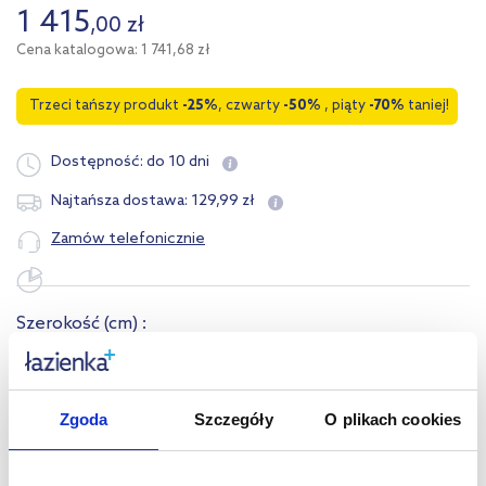
1 415
,
00
zł
Cena katalogowa: 1 741,68 zł
Trzeci tańszy produkt
-25%
, czwarty
-50%
, piąty
-70%
taniej!
Dostępność:
do 10 dni
129
,
99
zł
Najtańsza dostawa:
Zamów telefonicznie
Szerokość
(cm)
:
40
60
80
Zgoda
Szczegóły
O plikach cookies
Opis produktu