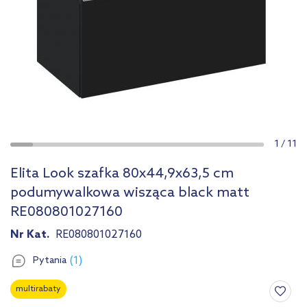
1
/
11
Elita Look szafka 80x44,9x63,5 cm
podumywalkowa wisząca black matt
RE080801027160
Nr Kat.
RE080801027160
(1)
Pytania
multirabaty