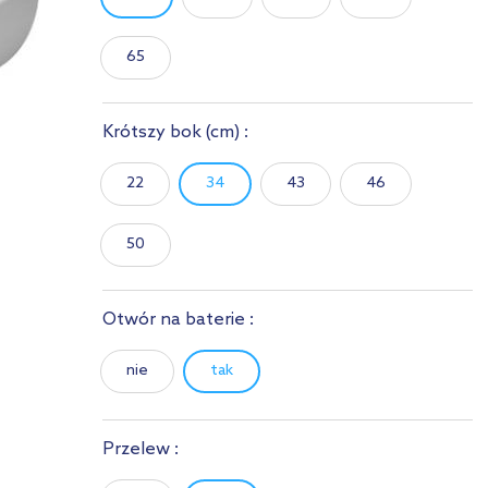
65
Krótszy bok
(cm)
:
22
34
43
46
50
Otwór na baterie :
nie
tak
Przelew :