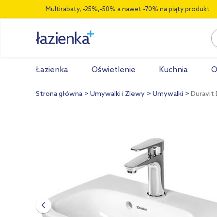
Multirabaty, -25%,-50% a nawet -70% na piąty produkt
Łazienka
Oświetlenie
Kuchnia
O
Strona główna
Umywalki i Zlewy
Umywalki
Duravit