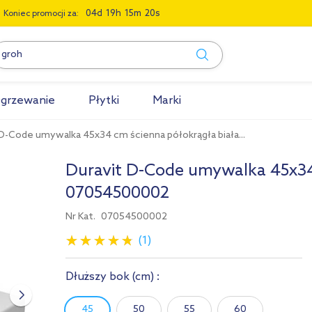
0
4
1
9
1
5
1
9
Koniec promocji za:
grzewanie
Płytki
Marki
 D-Code umywalka 45x34 cm ścienna półokrągła biała...
Duravit D-Code umywalka 45x34
07054500002
Nr Kat.
07054500002
(1)
Dłuższy bok
(cm)
:
45
50
55
60