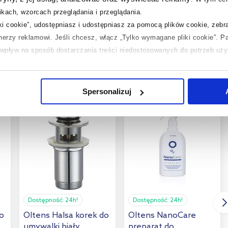
kach, wzorcach przeglądania i przeglądania.
ta
Zobacz
iki cookie”, udostępniasz i udostępniasz za pomocą plików cookie, zeb
tnerzy reklamowi.
Jeśli chcesz, włącz „Tylko wymagane pliki cookie”.
Pa
ć wpływ na sposób dostarczania treści niedostosowanych do potrzeb uż
 temat plików plików cookie, kliknij „Ustawienia plików cookie”.
Jeśli 
laczego ich przepisy, przejdź do zakładek „Informacje o plikach cookie”
Spersonalizuj
multirabaty
multirabaty
Dostępność:
24h!
Dostępność:
24h!
do
Oltens Halsa korek do
Oltens NanoCare
umywalki biały
preparat do