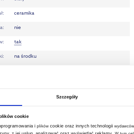
ał
ceramika
a
nie
ew
tak
ki
na środku
ni
połysk
N
4021534395369
Szczegóły
em
47 x 38 x 17 cm
m
10,58 kg
 plików cookie
 oprogramowania i
cookie oraz innych technologii
plików
wydawców
ja
Pobierz
tryny, z jej usług, analizować oraz wyświetlać reklamy
.
W tym cel