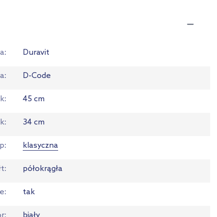
a
Duravit
ia
D-Code
ok
45 cm
ok
34 cm
p
klasyczna
łt
półokrągła
ie
tak
or
biały