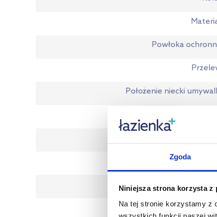
Materi
Powłoka ochronn
Przel
Położenie niecki umywal
Wykończenie powierzch
Kod EA
Zgoda
Wymiary z opakowani
Waga z opakowanie
Niniejsza strona korzysta z
Na tej stronie korzystamy z
Gwaranc
wszystkich funkcji naszej wi