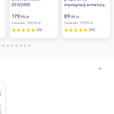
05102000
impregnacji armatury,
00
wanien, ceramiki 250
ml (0,25 l) 89902000
179
89
,
95
zł
,
95
zł
Cena kat.:
359,90 zł
Cena kat.:
179,90 zł
(25)
(29)