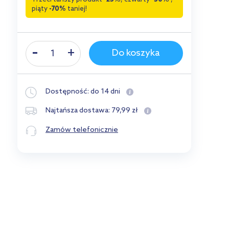
piąty
-70%
taniej!
Do koszyka
Dostępność:
do 14 dni
79
,
99
zł
Najtańsza dostawa:
Zamów telefonicznie