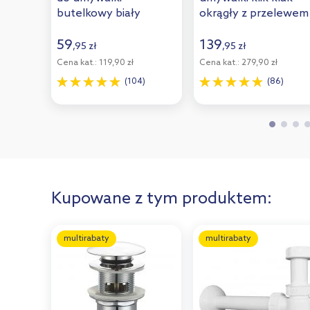
butelkowy biały
okrągły z przelewem
02101000
G1 1/4 chrom 051011
59
139
,
95
zł
,
95
zł
Cena kat.:
119,90 zł
Cena kat.:
279,90 zł
(104)
(86)
Kupowane z tym produktem:
multirabaty
multirabaty