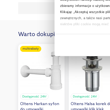
zbieramy informacje o użytkowni
Dane producen
Klikając „Akceptuj wszystkie pl
zewnętrznych, a także nasi par
niektóre pliki cookie mogą mie
Warto dokupić:
Aby uzyskać więcej informacji na
na temat plików cookie i tego, d
multirabaty
multirabaty
Dostępność:
24h!
Dostępność:
24h!
Oltens Harkan syfon
Oltens Halsa korek 
do umywalki
umywalki klik klak