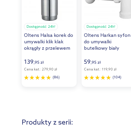
Dostępność:
24h!
Dostępność:
24h!
Oltens Halsa korek do
Oltens Harkan syfon
umywalki klik klak
do umywalki
okrągły z przelewem
butelkowy biały
G1 1/4 chrom
02101000
05101100
139
59
,
95
zł
,
95
zł
Cena kat.:
279,90 zł
Cena kat.:
119,90 zł
(86)
(104)
Produkty z serii: