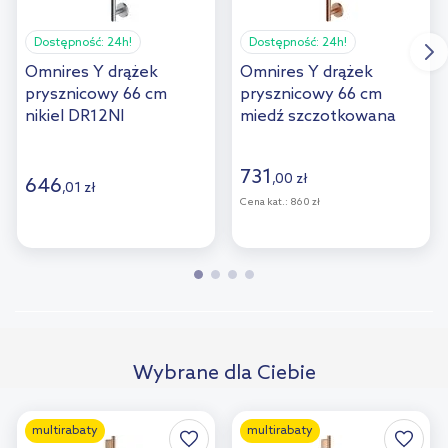
Dostępność:
24h!
Dostępność:
24h!
Omnires Y drążek
Omnires Y drążek
prysznicowy 66 cm
prysznicowy 66 cm
nikiel DR12NI
miedź szczotkowana
DR12CPB
731
,
00
zł
646
,
01
zł
Cena kat.:
860 zł
Wybrane dla Ciebie
multirabaty
multirabaty