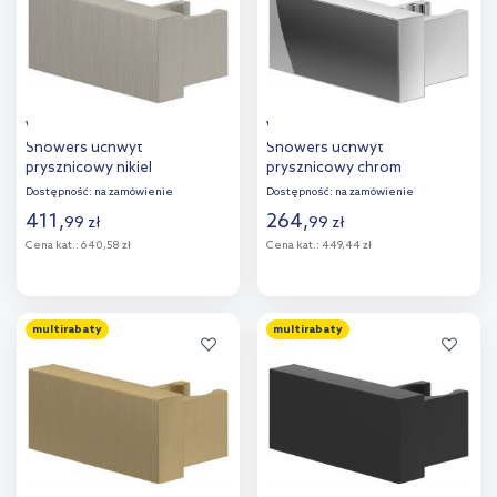
Villeroy & Boch Universal
Villeroy & Boch Universal
Showers uchwyt
Showers uchwyt
prysznicowy nikiel
prysznicowy chrom
szczotkowany
TVC00045900061
Dostępność:
na zamówienie
Dostępność:
na zamówienie
TVC00045900064
411
,
264
,
99
zł
99
zł
Cena kat.:
640,58 zł
Cena kat.:
449,44 zł
Do koszyka
Do koszyka
multirabaty
multirabaty
Dodaj do
Dodaj do
porównania
porównania