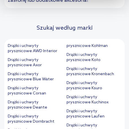
zasłonę lub dodatkowe akcesoria?
kliknij „Ustawienia plików cookie”.
Jeśli chcesz uzyskać więcej
informacji na temat plików cookie i tego, dlaczego ich przepisy,
przejdź do zakładek „Informacje o plikach cookie”.
Szukaj według marki
Drążki i uchwyty
prysznicowe Kohlman
prysznicowe AWD Interior
Drążki i uchwyty
Drążki i uchwyty
prysznicowe Koło
prysznicowe Axor
Drążki i uchwyty
Drążki i uchwyty
prysznicowe Kronenbach
prysznicowe Blue Water
Drążki i uchwyty
Drążki i uchwyty
prysznicowe Ksuro
prysznicowe Corsan
Drążki i uchwyty
Drążki i uchwyty
prysznicowe Kuchinox
prysznicowe Deante
Drążki i uchwyty
Drążki i uchwyty
prysznicowe Laufen
prysznicowe Dornbracht
Drążki i uchwyty