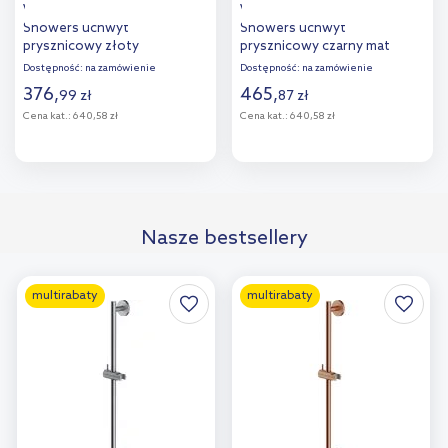
Villeroy & Boch Universal
Villeroy & Boch Universal
Showers uchwyt
Showers uchwyt
prysznicowy złoty
prysznicowy czarny mat
szczotkowany
TVC000459000K5
Dostępność:
na zamówienie
Dostępność:
na zamówienie
TVC00045900076
376
,
465
,
99
zł
87
zł
Cena kat.:
640,58 zł
Cena kat.:
640,58 zł
Do koszyka
Do koszyka
Dodaj do
Dodaj do
Nasze bestsellery
porównania
porównania
multirabaty
multirabaty