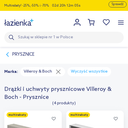
Sprawdź
Multirabaty! -25%,-50% i -70%
0
2
2
0
1
2
0
5
PRYSZNICE
Villeroy & Boch
Wyczyść wszystkie
Marka:
Drążki i uchwyty prysznicowe Villeroy &
Boch - Prysznice
(4 produkty)
multirabaty
multirabaty