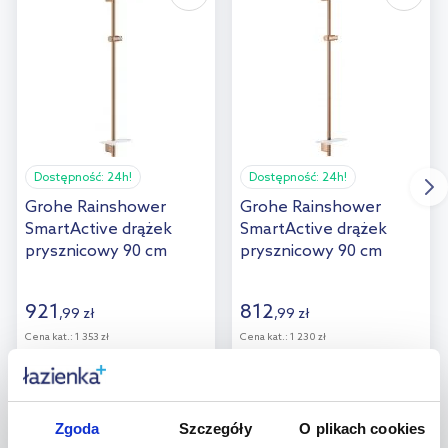
Dostępność:
24h!
Dostępność:
24h!
Grohe Rainshower
Grohe Rainshower
SmartActive drążek
SmartActive drążek
prysznicowy 90 cm
prysznicowy 90 cm
brushed warm sunset
warm sunset 26603DA0
26603DL0
921
812
,
99
zł
,
99
zł
Cena kat.:
1 353 zł
Cena kat.:
1 230 zł
Zgoda
Szczegóły
O plikach cookies