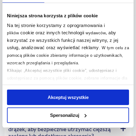
Pytania i odpowiedzi (4)
Niniejsza strona korzysta z plików cookie
Na tej stronie korzystamy z oprogramowania i
Jak dobrać drążki prysznicowe do
cookie oraz innych technologii
, aby
plików
wydawców
+
wymiarów łazienki i rodzaju kabiny lub
korzystać ze wszystkich funkcji naszej witryny, z jej
wanny?
usług, analizować oraz wyświetlać reklamy
.
W tym celu za
pomocą plików cookie zbieramy informacje o użytkownikach,
Czy drążki prysznicowe rozporowe są
wzorcach przeglądania i przeglądania.
+
stabilne bez wiercenia i na jakich
Klikając „Akceptuj wszystkie pliki cookie”, udostępniasz i
powierzchniach można je montować?
udostępniasz za pomocą plików cookie, zebrane informacje dla
użytkowników zewnętrznych, a także nasi partnerzy reklamowi.
Z jakich materiałów są dostępne drążki
Jeśli chcesz, włącz „Tylko wymagane pliki cookie”.
Pamiętaj
+
Akceptuj wszystkie
prysznicowe i które najlepiej sprawdzają się
jednak, że zablokowane niektóre pliki cookie mogą mieć wpływ
w wilgotnym środowisku?
na sposób dostarczania treści niedostosowanych do potrzeb
Spersonalizuj
użytkowników.
Jakie obciążenie powinien wytrzymać
+
drążek, aby bezpiecznie utrzymać cięższą
Aby uzyskać więcej informacji na temat plików plików cookie,