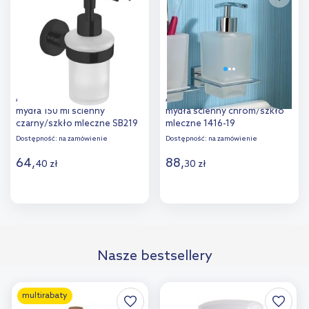
porównania
Aqualine Samba dozownik do
Aqualine Apollo dozownik do
mydła 150 ml ścienny
mydła ścienny chrom/szkło
czarny/szkło mleczne SB219
mleczne 1416-19
Dostępność:
na zamówienie
Dostępność:
na zamówienie
64
,
88
,
40
zł
30
zł
Do koszyka
Do koszyka
Dodaj do
Dodaj do
Nasze bestsellery
porównania
porównania
multirabaty