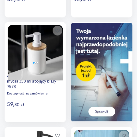
30
zł
60
zł
Do koszyka
Do koszyka
Dodaj do
Dodaj do
porównania
porównania
Aqualine Snow dozownik do
mydła 350 ml stojący biały
7578
Dostępność:
na zamówienie
59
,
80
zł
Do koszyka
Dodaj do