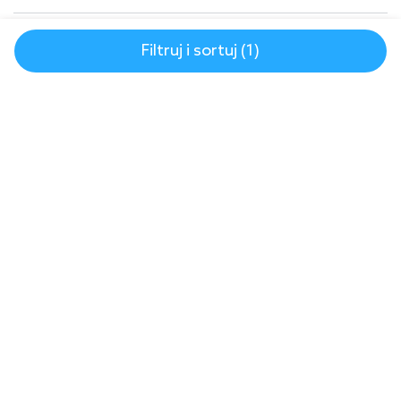
POMOC
Filtruj i sortuj (1)
O NAS
© 2007-2026 | lazienkaplus.pl