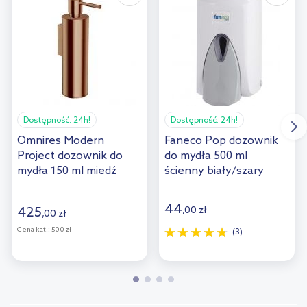
Dostępność:
24h!
Dostępność:
24h!
Omnires Modern
Faneco Pop dozownik
Project dozownik do
do mydła 500 ml
mydła 150 ml miedź
ścienny biały/szary
szczotkowana
S500PG-WG
MP60721CPB
44
425
,
00
zł
,
00
zł
Cena kat.:
500 zł
(3)