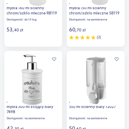
Aqualine Rumba dozownik do
Aqualine Samba dozownik do
mydła 160 ml ścienny
mydła 150 ml ścienny
chrom/szkło mleczne RB119
chrom/szkło mleczne SB119
Dostępność:
do 13 tyg.
Dostępność:
na zamówienie
53
,
60
,
40
zł
70
zł
(2)
Do koszyka
Do koszyka
Dodaj do
Dodaj do
porównania
porównania
Aqualine Nicea dozownik do
Aqualine dozownik do mydła
mydła 300 ml stojący biały
350 ml ścienny biały 72027
7498
Dostępność:
na zamówienie
Dostępność:
na zamówienie
42
,
50
,