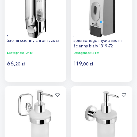
Aqualine dozownik do mydła
Aqualine dozownik
350 ml ścienny chrom 72075
spienionego mydła 550 ml
ścienny biały 1319-72
Dostępność:
24h!
Dostępność:
24h!
66
,
119
,
20
zł
00
zł
Do koszyka
Do koszyka
Dodaj do
Dodaj do
porównania
porównania