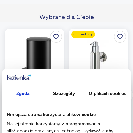
Wybrane dla Ciebie
multirabaty
Dostępność:
24h!
Dostępność:
24h!
Zgoda
Szczegóły
O plikach cookies
Keuco Black Selection
Tiger Boston dozownik
dozownik do mydła 280
do mydła 200 ml
ml ścienny czarny mat
ścienny chrom
Niniejsza strona korzysta z plików cookie
14951370000
308530346
Na tej stronie korzystamy z oprogramowania i
159
cookie oraz innych technologii
, aby
plików
wydawców
551
,
00
zł
,
43
zł