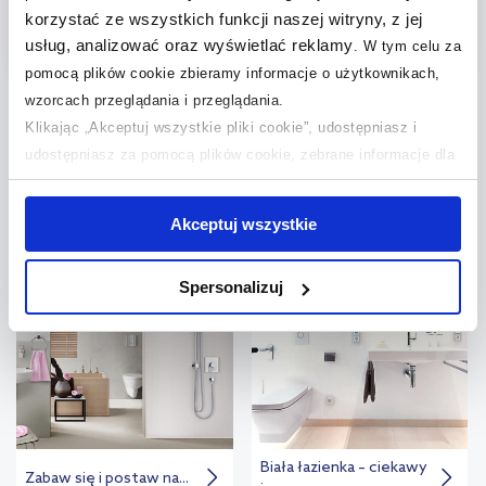
korzystać ze wszystkich funkcji naszej witryny, z jej
Cena kat.:
952,09 zł
(2)
usług, analizować oraz wyświetlać reklamy
.
W tym celu za
pomocą plików cookie zbieramy informacje o użytkownikach,
wzorcach przeglądania i przeglądania.
Klikając „Akceptuj wszystkie pliki cookie”, udostępniasz i
udostępniasz za pomocą plików cookie, zebrane informacje dla
użytkowników zewnętrznych, a także nasi partnerzy reklamowi.
Zobacz nasze inspiracje
Jeśli chcesz, włącz „Tylko wymagane pliki cookie”.
Pamiętaj
Akceptuj wszystkie
jednak, że zablokowane niektóre pliki cookie mogą mieć wpływ
na sposób dostarczania treści niedostosowanych do potrzeb
Spersonalizuj
użytkowników.
Aby uzyskać więcej informacji na temat plików plików cookie,
kliknij „Ustawienia plików cookie”.
Jeśli chcesz uzyskać więcej
informacji na temat plików cookie i tego, dlaczego ich przepisy,
przejdź do zakładek „Informacje o plikach cookie”.
Biała łazienka – ciekawy
Zabaw się i postaw na...