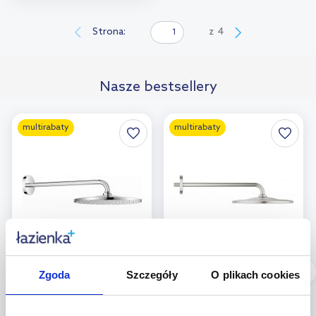
Do koszyka
Dodaj do
Strona:
z
4
porównania
Nasze bestsellery
multirabaty
multirabaty
Dostępność:
24h!
Dostępność:
24h!
Zgoda
Szczegóły
O plikach cookies
Grohe Rainshower
Grohe Rainshower
Mono 310 deszczownica
deszczownica z