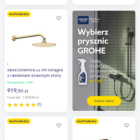
Do koszyka
Do koszyka
multirabaty
Dodaj do
Dodaj do
porównania
porównania
Oltens Atran Lagan
deszczownica 22 cm okrągła
z ramieniem ściennym złoty
połysk 36018800
Dostępność:
24h!
919
,
90
zł
Cena kat.:
1 839,80 zł
(1)
Do koszyka
multirabaty
multirabaty
Dodaj do
porównania