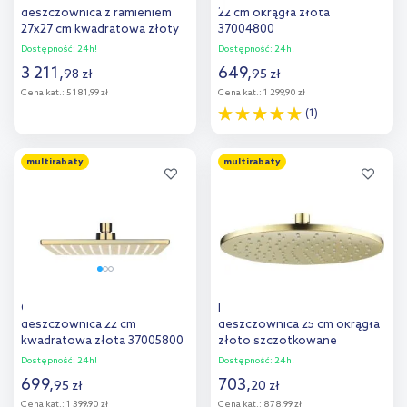
deszczownica z ramieniem
22 cm okrągła złota
27x27 cm kwadratowa złoty
37004800
optyczny szczotkowany
Dostępność:
24h!
Dostępność:
24h!
28790250
3 211
,
649
,
98
zł
95
zł
Cena kat.:
5 181,99 zł
Cena kat.:
1 299,90 zł
(1)
Do koszyka
Do koszyka
multirabaty
multirabaty
Dodaj do
Dodaj do
porównania
porównania
Oltens Atran (S)
Deante Cascada
deszczownica 22 cm
deszczownica 25 cm okrągła
kwadratowa złota 37005800
złoto szczotkowane
NACR00K
Dostępność:
24h!
Dostępność:
24h!
699
,
703
,
95
zł
20
zł
Cena kat.:
1 399,90 zł
Cena kat.:
878,99 zł