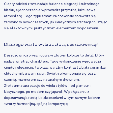
Ciepły odcień złota nadaje łazience elegancji i subtelnego
blasku, a jednocześnie wprowadza przytulną, luksusową
atmosferę. Tego typu armatura doskonale sprawdza się
zarówno w nowoczesnych, jak i klasycznych aranżacjach, stając
się efektownym i praktycznym elementem wyposażenia.
Dlaczego warto wybrać złotą deszczownicę?
Deszczownica prysznicowa w złotym kolorze to detal, który
nadaje wnętrzu charakteru. Takie wykończenie wprowadza
ciepło i elegancję, tworząc wyraźny kontrast z białą ceramiką i
chłodnymi barwami ścian. Świetnie komponuje się też z
czernią, marmurem czy naturalnym drewnem.
Złota armatura pasuje do wielu stylów – od glamour i
klasycznego, po modern czy japandi. W połączeniu z
dopasowaną baterią lub akcesoriami w tym samym kolorze
tworzy harmonijną, spójną kompozycję.