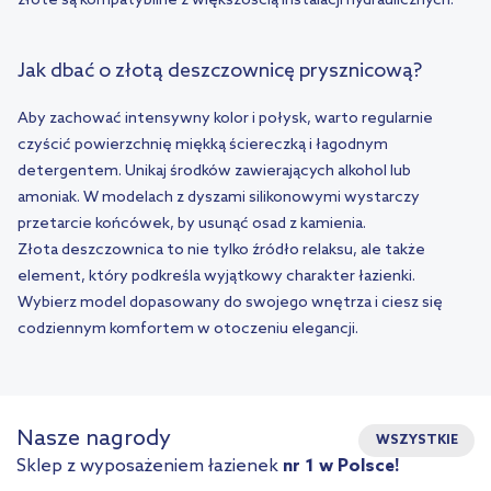
złote są kompatybilne z większością instalacji hydraulicznych.
Jak dbać o złotą deszczownicę prysznicową?
Aby zachować intensywny kolor i połysk, warto regularnie
czyścić powierzchnię miękką ściereczką i łagodnym
detergentem. Unikaj środków zawierających alkohol lub
amoniak. W modelach z dyszami silikonowymi wystarczy
przetarcie końcówek, by usunąć osad z kamienia.
Złota deszczownica to nie tylko źródło relaksu, ale także
element, który podkreśla wyjątkowy charakter łazienki.
Wybierz model dopasowany do swojego wnętrza i ciesz się
codziennym komfortem w otoczeniu elegancji.
Nasze nagrody
WSZYSTKIE
Sklep z wyposażeniem łazienek
nr 1 w Polsce!