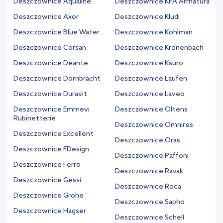
Deszczownice Aqualine
Deszczownice KFA Armatura
Deszczownice Axor
Deszczownice Kludi
Deszczownice Blue Water
Deszczownice Kohlman
Deszczownice Corsan
Deszczownice Kronenbach
Deszczownice Deante
Deszczownice Ksuro
Deszczownice Dornbracht
Deszczownice Laufen
Deszczownice Duravit
Deszczownice Laveo
Deszczownice Emmevi
Deszczownice Oltens
Rubinetterie
Deszczownice Omnires
Deszczownice Excellent
Deszczownice Oras
Deszczownice FDesign
Deszczownice Paffoni
Deszczownice Ferro
Deszczownice Ravak
Deszczownice Gessi
Deszczownice Roca
Deszczownice Grohe
Deszczownice Sapho
Deszczownice Hagser
Deszczownice Schell