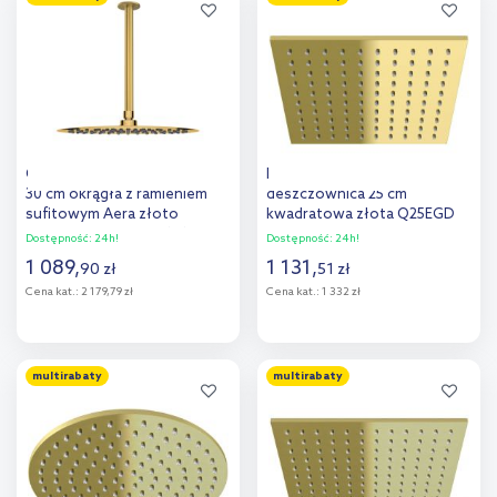
Dodaj do
Dodaj do
porównania
porównania
Oltens Vindel deszczownica
Kohlman Experience Gold
30 cm okrągła z ramieniem
deszczownica 25 cm
sufitowym Aera złoto
kwadratowa złota Q25EGD
szczotkowane 36081810
Dostępność:
24h!
Dostępność:
24h!
1 089
,
1 131
,
90
zł
51
zł
Cena kat.:
2 179,79 zł
Cena kat.:
1 332 zł
Do koszyka
Do koszyka
multirabaty
multirabaty
Dodaj do
Dodaj do
porównania
porównania