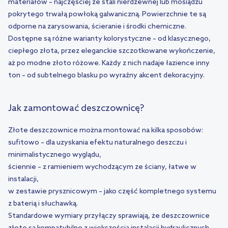
materiałów – najczęściej ze stali nierdzewnej lub mosiądzu
pokrytego trwałą powłoką galwaniczną. Powierzchnie te są
odporne na zarysowania, ścieranie i środki chemiczne.
Dostępne są różne warianty kolorystyczne – od klasycznego,
ciepłego złota, przez eleganckie szczotkowane wykończenie,
aż po modne złoto różowe. Każdy z nich nadaje łazience inny
ton – od subtelnego blasku po wyraźny akcent dekoracyjny.
Jak zamontować deszczownicę?
Złote deszczownice można montować na kilka sposobów:
sufitowo – dla uzyskania efektu naturalnego deszczu i
minimalistycznego wyglądu,
ściennie – z ramieniem wychodzącym ze ściany, łatwe w
instalacji,
w zestawie prysznicowym – jako część kompletnego systemu
z baterią i słuchawką.
Standardowe wymiary przyłączy sprawiają, że deszczownice