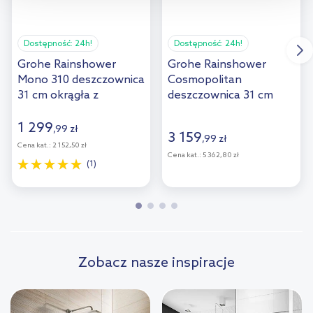
przejdź do zakładek „Informacje o plikach cookie”.
Dostępność:
24h!
Dostępność:
24h!
Grohe Rainshower
Grohe Rainshower
Mono 310 deszczownica
Cosmopolitan
31 cm okrągła z
deszczownica 31 cm
ramieniem ściennym
okrągła z ramieniem
chrom 26558000
ściennym brushed
1 299
,
99
zł
3 159
,
99
zł
warm sunset 26066DL0
Cena kat.:
2 152,50 zł
Cena kat.:
5 362,80 zł
(1)
Zobacz nasze inspiracje