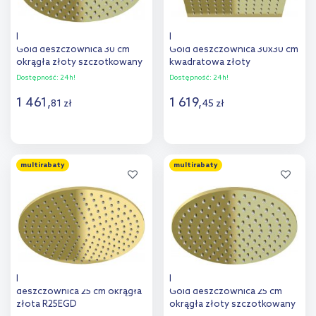
Kohlman Experience Brushed
Kohlman Experience Brushed
Gold deszczownica 30 cm
Gold deszczownica 30x30 cm
okrągła złoty szczotkowany
kwadratowa złoty
R30EGDB
szczotkowany Q30EGDB
Dostępność:
24h!
Dostępność:
24h!
1 461
,
1 619
,
81
zł
45
zł
Do koszyka
Do koszyka
multirabaty
multirabaty
Dodaj do
Dodaj do
porównania
porównania
Kohlman Experience Gold
Kohlman Experience Brushed
deszczownica 25 cm okrągła
Gold deszczownica 25 cm
złota R25EGD
okrągła złoty szczotkowany