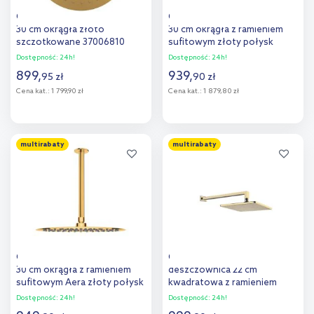
Oltens Vindel deszczownica
Oltens Vindel deszczownica
30 cm okrągła złoto
30 cm okrągła z ramieniem
szczotkowane 37006810
sufitowym złoty połysk
36082800
Dostępność:
24h!
Dostępność:
24h!
899
,
939
,
95
zł
90
zł
Cena kat.:
1 799,90 zł
Cena kat.:
1 879,80 zł
Do koszyka
Do koszyka
multirabaty
multirabaty
Dodaj do
Dodaj do
porównania
porównania
Oltens Vindel deszczownica
Oltens Atran (S) Lagan (S)
30 cm okrągła z ramieniem
deszczownica 22 cm
sufitowym Aera złoty połysk
kwadratowa z ramieniem
36081800
ściennym złoty połysk
Dostępność:
24h!
Dostępność:
24h!
36019800