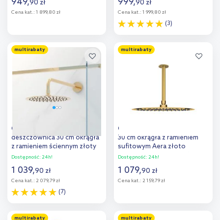
949
,
999
,
90
zł
90
zł
Cena kat.:
1 899,80 zł
Cena kat.:
1 999,80 zł
(3)
Do koszyka
Do koszyka
multirabaty
multirabaty
Dodaj do
Dodaj do
porównania
porównania
Oltens Vindel Lagan
Oltens Vindel deszczownica
deszczownica 30 cm okrągła
30 cm okrągła z ramieniem
z ramieniem ściennym złoty
sufitowym Aera złoto
połysk 36012800
szczotkowane 36082810
Dostępność:
24h!
Dostępność:
24h!
1 039
,
1 079
,
90
zł
90
zł
Cena kat.:
2 079,79 zł
Cena kat.:
2 159,79 zł
(7)
Do koszyka
Do koszyka
multirabaty
multirabaty