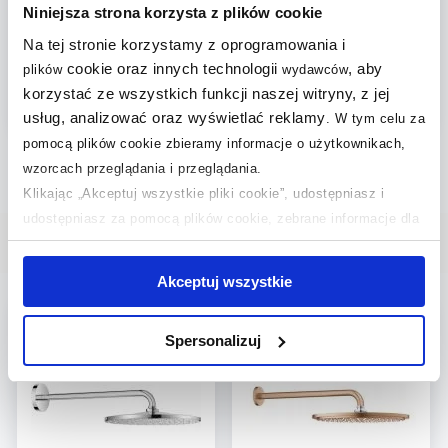
31 cm okrągła z
ramieniem 31x31 cm
Niniejsza strona korzysta z plików cookie
ramieniem ściennym
okrągła stal 26558DC0
Na tej stronie korzystamy z oprogramowania i
chrom 26558000
1 299
,
99
zł
2 229
,
99
zł
cookie oraz innych technologii
, aby
plików
wydawców
Cena kat.:
2 152,50 zł
Cena kat.:
3 013,50 zł
korzystać ze wszystkich funkcji naszej witryny, z jej
(1)
usług, analizować oraz wyświetlać reklamy
.
W tym celu za
pomocą plików cookie zbieramy informacje o użytkownikach,
wzorcach przeglądania i przeglądania.
Klikając „Akceptuj wszystkie pliki cookie”, udostępniasz i
udostępniasz za pomocą plików cookie, zebrane informacje dla
użytkowników zewnętrznych, a także nasi partnerzy reklamowi.
Wybrane dla Ciebie
Jeśli chcesz, włącz „Tylko wymagane pliki cookie”.
Pamiętaj
Akceptuj wszystkie
jednak, że zablokowane niektóre pliki cookie mogą mieć wpływ
multirabaty
multirabaty
na sposób dostarczania treści niedostosowanych do potrzeb
Spersonalizuj
użytkowników.
Aby uzyskać więcej informacji na temat plików plików cookie,
kliknij „Ustawienia plików cookie”.
Jeśli chcesz uzyskać więcej
informacji na temat plików cookie i tego, dlaczego ich przepisy,