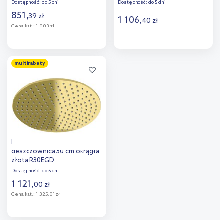
R25EGDB
Dostępność:
do 5 dni
Dostępność:
do 5 dni
851
,
39
zł
1 106
,
40
zł
Cena kat.:
1 003 zł
Do koszyka
Do koszyka
multirabaty
Dodaj do
Dodaj do
porównania
porównania
Kohlman Experience Gold
deszczownica 30 cm okrągła
złota R30EGD
Dostępność:
do 5 dni
1 121
,
00
zł
Cena kat.:
1 325,01 zł