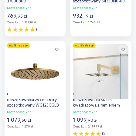
37000800
szczotkowany 64330N0-00
Dostępność:
24h!
Dostępność:
24h!
769
,
932
,
95
zł
19
zł
Cena kat.:
1 539,90 zł
Cena kat.:
1 742,42 zł
(3)
Do koszyka
Do koszyka
multirabaty
multirabaty
Dodaj do
Dodaj do
porównania
porównania
Omnires SlimLine
Oltens Vindel (S) Lagan (S)
deszczownica 25 cm złoty
deszczownica 30 cm
szczotkowany WG125CGLB
kwadratowa z ramieniem
ściennym złoty połysk
Dostępność:
24h!
Dostępność:
24h!
36014800
1 079
,
1 099
,
50
zł
90
zł
Cena kat.:
1 270 zł
Cena kat.:
2 199,79 zł
(5)