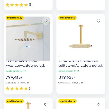
(3)
Do koszyka
Do koszyka
multirabaty
multirabaty
Dodaj do
Dodaj do
porównania
porównania
Oltens Vindel (S)
Oltens Atran deszczownica
deszczownica 30 cm
22 cm okrągła z ramieniem
kwadratowa złoty połysk
sufitowym Aera złoty połysk
37001800
36089800
Dostępność:
24h!
Dostępność:
24h!
799
,
819
,
95
zł
90
zł
Cena kat.:
1 599,90 zł
Cena kat.:
1 639,80 zł
(3)
Do koszyka
Do koszyka
multirabaty
multirabaty
Dodaj do
Dodaj do