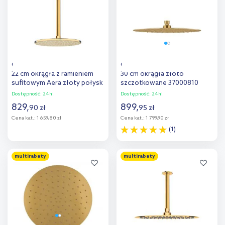
porównania
porównania
Oltens Atran deszczownica
Oltens Vindel deszczownica
22 cm okrągła z ramieniem
30 cm okrągła złoto
sufitowym Aera złoty połysk
szczotkowane 37000810
36084800
Dostępność:
24h!
Dostępność:
24h!
829
,
899
,
90
zł
95
zł
Cena kat.:
1 659,80 zł
Cena kat.:
1 799,90 zł
(1)
Do koszyka
Do koszyka
multirabaty
multirabaty
Dodaj do
Dodaj do
porównania
porównania