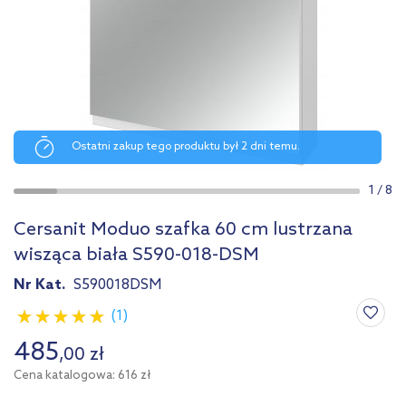
Ostatni zakup tego produktu był 2 dni temu.
1
/
8
Cersanit Moduo szafka 60 cm lustrzana
wisząca biała S590-018-DSM
Nr Kat.
S590018DSM
(1)
485
,
00
zł
Cena katalogowa: 616 zł