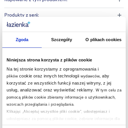
Produkty z serii:
Produkty podobne:
Zgoda
Szczegóły
O plikach cookies
Niniejsza strona korzysta z plików cookie
Na tej stronie korzystamy z oprogramowania i
cookie oraz innych technologii
, aby
plików
wydawców
korzystać ze wszystkich funkcji naszej witryny, z jej
usług, analizować oraz wyświetlać reklamy
.
W tym celu za
pomocą plików cookie zbieramy informacje o użytkownikach,
wzorcach przeglądania i przeglądania.
Dostępność:
24h!
Klikając „Akceptuj wszystkie pliki cookie”, udostępniasz i
Cersanit Moduo szafka
udostępniasz za pomocą plików cookie, zebrane informacje dla
60 cm lustrzana
użytkowników zewnętrznych, a także nasi partnerzy reklamowi.
wisząca biała S929-018