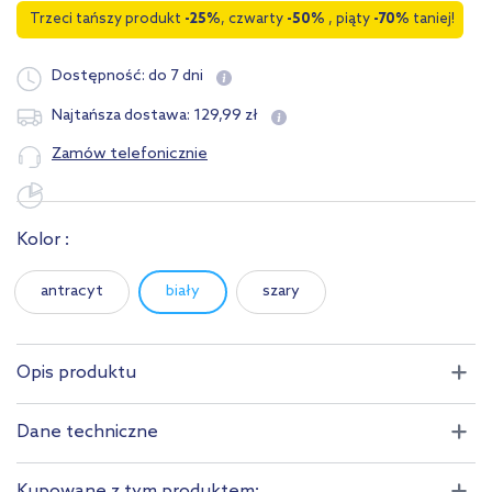
Trzeci tańszy produkt
-25%
, czwarty
-50%
, piąty
-70%
taniej!
Dostępność:
do 7 dni
129
,
99
zł
Najtańsza dostawa:
Zamów telefonicznie
Kolor :
antracyt
biały
szary
Opis produktu
Dane techniczne
Kupowane z tym produktem: