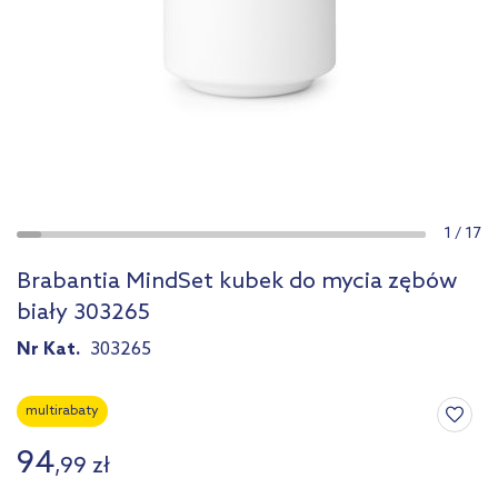
1
/
17
Brabantia MindSet kubek do mycia zębów
biały 303265
Nr Kat.
303265
multirabaty
94
,
99
zł