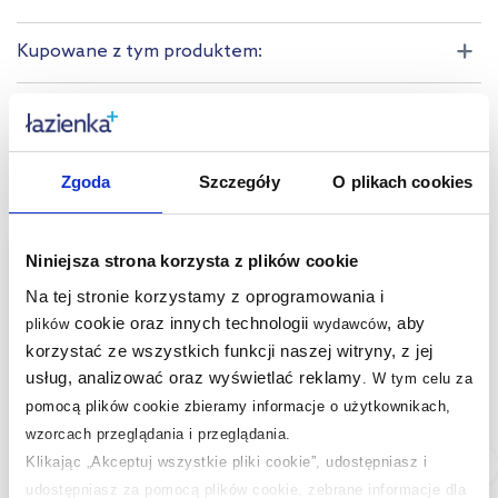
Kupowane z tym produktem:
Produkty z serii:
Produkty podobne:
Zgoda
Szczegóły
O plikach cookies
multirabaty
multirabaty
Niniejsza strona korzysta z plików cookie
Na tej stronie korzystamy z oprogramowania i
cookie oraz innych technologii
, aby
plików
wydawców
korzystać ze wszystkich funkcji naszej witryny, z jej
usług, analizować oraz wyświetlać reklamy
.
W tym celu za
pomocą plików cookie zbieramy informacje o użytkownikach,
wzorcach przeglądania i przeglądania.
Klikając „Akceptuj wszystkie pliki cookie”, udostępniasz i
Dostępność:
24h!
Dostępność:
24h!
udostępniasz za pomocą plików cookie, zebrane informacje dla
Grohe Selection Cube
Joseph Joseph Easy