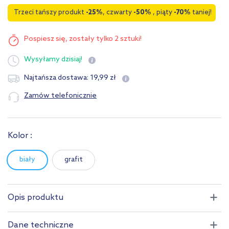
Trzeci tańszy produkt
-25%
, czwarty
-50%
, piąty
-70%
taniej!
Pospiesz się,
zostały tylko 2 sztuki!
Wysyłamy
dzisiaj!
19
,
99
zł
Najtańsza dostawa:
Zamów telefonicznie
Kolor :
biały
grafit
Opis produktu
Dane techniczne