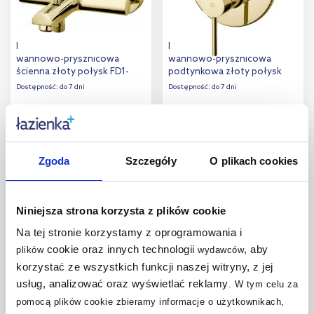
FDesign Flusso bateria
FDesign Flusso bateria
wannowo-prysznicowa
wannowo-prysznicowa
ścienna złoty połysk FD1-
podtynkowa złoty połysk
FLS-1-55
FD1-FLS-7P-55
Dostępność:
do 7 dni
Dostępność:
do 7 dni
561
,
569
,
24
zł
27
zł
Do koszyka
Do koszyka
Zgoda
Szczegóły
O plikach cookies
multirabaty
multirabaty
Dodaj do
Dodaj do
porównania
porównania
Niniejsza strona korzysta z plików cookie
Na tej stronie korzystamy z oprogramowania i
cookie oraz innych technologii
, aby
plików
wydawców
korzystać ze wszystkich funkcji naszej witryny, z jej
usług, analizować oraz wyświetlać reklamy
.
W tym celu za
FDesign Brina bateria
FDesign Brina bateria
wannowo-prysznicowa
wannowa ścienna chrom FD1-
pomocą plików cookie zbieramy informacje o użytkownikach,
podtynkowa chrom FD1-BRN-
BRN-1-11