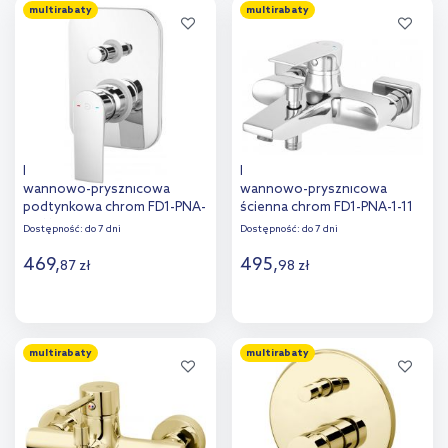
multirabaty
multirabaty
Dodaj do
Dodaj do
porównania
porównania
FDesign Pinea bateria
FDesign Pinea bateria
wannowo-prysznicowa
wannowo-prysznicowa
podtynkowa chrom FD1-PNA-
ścienna chrom FD1-PNA-1-11
7P-11
Dostępność:
do 7 dni
Dostępność:
do 7 dni
469
,
495
,
87
zł
98
zł
Do koszyka
Do koszyka
multirabaty
multirabaty
Dodaj do
Dodaj do
porównania
porównania