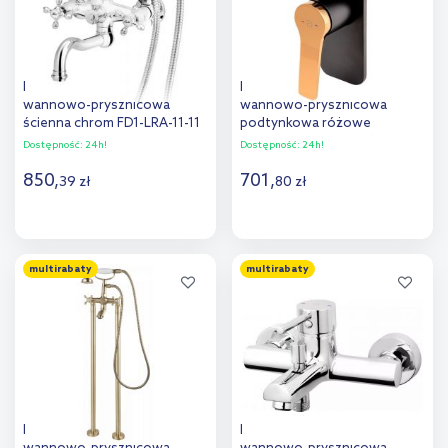
FDesign Lacrima bateria
FDesign Seppia bateria
wannowo-prysznicowa
wannowo-prysznicowa
ścienna chrom FD1-LRA-11-11
podtynkowa różowe
złoto/czarny mat FD1-SPA-7P-
Dostępność:
24h!
Dostępność:
24h!
25
850
,
701
,
39
zł
80
zł
Do koszyka
Do koszyka
multirabaty
multirabaty
Dodaj do
Dodaj do
porównania
porównania
FDesign Lacrima bateria
FDesign Flusso bateria