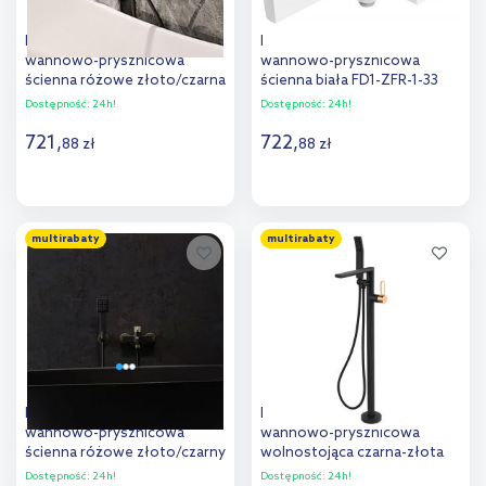
FDesign Ardesia bateria
FDesign Zaffiro bateria
wannowo-prysznicowa
wannowo-prysznicowa
ścienna różowe złoto/czarna
ścienna biała FD1-ZFR-1-33
FD1-ARD-1-25
Dostępność:
24h!
Dostępność:
24h!
721
,
722
,
88
zł
88
zł
Do koszyka
Do koszyka
multirabaty
multirabaty
Dodaj do
Dodaj do
porównania
porównania
FDesign Zaffiro bateria
FDesign Zaffiro bateria
wannowo-prysznicowa
wannowo-prysznicowa
ścienna różowe złoto/czarny
wolnostojąca czarna-złota
mat FD1-ZFR-1-25
FD1-ZFR-11F-25
Dostępność:
24h!
Dostępność:
24h!