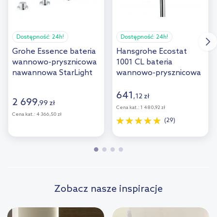
Dostępność:
24h!
Dostępność:
24h!
Grohe Essence bateria
Hansgrohe Ecostat
wannowo-prysznicowa
1001 CL bateria
nawannowa StarLight
wannowo-prysznicowa
Chrome 19578001
ścienna
termostatyczna chrom
641
,
12
zł
2 699
,
99
zł
13201000
Cena kat.:
1 480,92 zł
Cena kat.:
4 366,50 zł
(29)
Zobacz nasze inspiracje