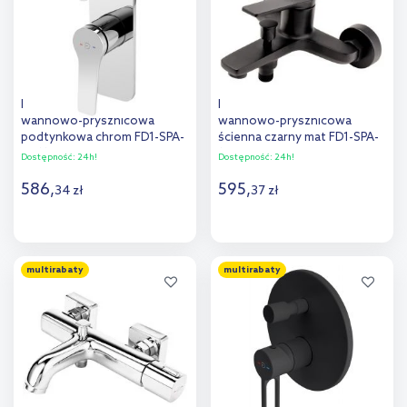
porównania
FDesign Seppia bateria
FDesign Seppia bateria
wannowo-prysznicowa
wannowo-prysznicowa
podtynkowa chrom FD1-SPA-
ścienna czarny mat FD1-SPA-
7P-11
1-22
Dostępność:
24h!
Dostępność:
24h!
586
,
595
,
34
zł
37
zł
Do koszyka
Do koszyka
multirabaty
multirabaty
Dodaj do
Dodaj do
porównania
porównania