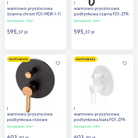
FDesign Meandro bateria
FDesign Zaffiro bateria
wannowo-prysznicowa
wannowo-prysznicowa
ścienna chrom FD1-MDR-1-11
podtynkowa czarna FD1-ZFR-
7P-22
Dostępność:
24h!
Dostępność:
24h!
595
,
595
,
37
zł
37
zł
Do koszyka
Do koszyka
multirabaty
multirabaty
Dodaj do
Dodaj do
porównania
porównania
FDesign Zaffiro bateria
FDesign Zaffiro bateria
wannowo-prysznicowa
wannowo-prysznicowa
podtynkowa różowe
podtynkowa biała FD1-ZFR-
złoto/czarny mat FD1-ZFR-
7P-33
Dostępność:
24h!
Dostępność:
24h!
7P-25
603
,
603
,