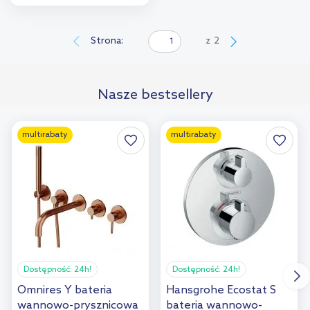
Do koszyka
Dodaj do
Strona:
z
2
porównania
Nasze bestsellery
multirabaty
multirabaty
Dostępność:
24h!
Dostępność:
24h!
Omnires Y bateria
Hansgrohe Ecostat S
wannowo-prysznicowa
bateria wannowo-