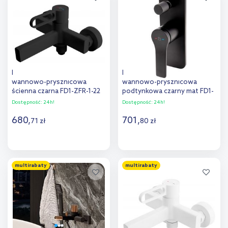
porównania
porównania
FDesign Zaffiro bateria
FDesign Seppia bateria
wannowo-prysznicowa
wannowo-prysznicowa
ścienna czarna FD1-ZFR-1-22
podtynkowa czarny mat FD1-
SPA-7P-22
Dostępność:
24h!
Dostępność:
24h!
680
,
701
,
71
zł
80
zł
Do koszyka
Do koszyka
multirabaty
multirabaty
Dodaj do
Dodaj do
porównania
porównania