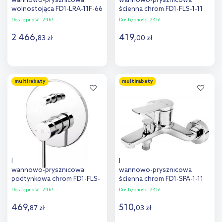
wannowo-prysznicowa
wannowo-prysznicowa
wolnostojąca FD1-LRA-11F-66
ścienna chrom FD1-FLS-1-11
Dostępność:
24h!
Dostępność:
24h!
2 466
,
419
,
83
zł
00
zł
Do koszyka
Do koszyka
multirabaty
multirabaty
Dodaj do
Dodaj do
porównania
porównania
FDesign Flusso bateria
FDesign Seppia bateria
wannowo-prysznicowa
wannowo-prysznicowa
podtynkowa chrom FD1-FLS-
ścienna chrom FD1-SPA-1-11
7P-11
Dostępność:
24h!
Dostępność:
24h!
469
,
510
,
87
zł
03
zł