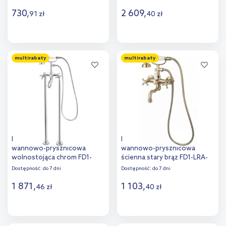
730
,
2 609
,
91
zł
40
zł
Do koszyka
Do koszyka
multirabaty
multirabaty
Dodaj do
Dodaj do
porównania
porównania
FDesign Lacrima bateria
FDesign Lacrima bateria
wannowo-prysznicowa
wannowo-prysznicowa
wolnostojąca chrom FD1-
ścienna stary brąz FD1-LRA-
LRA-11F-11
11-66
Dostępność:
do 7 dni
Dostępność:
do 7 dni
1 871
,
1 103
,
46
zł
40
zł
Do koszyka
Do koszyka