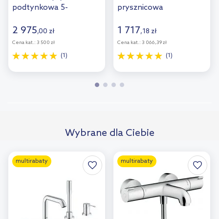
podtynkowa 5-
prysznicowa
otworowa miedź
podtynkowa
szczotkowana
termostatyczna chrom
2 975
1 717
,
00
zł
,
18
zł
Y1237/1CPB
15758000
Cena kat.:
3 500 zł
Cena kat.:
3 066,39 zł
(1)
(1)
Wybrane dla Ciebie
multirabaty
multirabaty