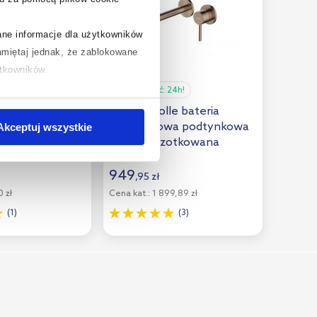
rane informacje dla użytkowników
miętaj jednak, że zablokowane
ytkowników.
24h!
Dostępność:
24h!
chcesz uzyskać więcej informacji
bateria
Oltens Molle bateria
.
a podtynkowa
umywalkowa podtynkowa
Akceptuj wszystkie
5HLNI
miedź szczotkowana
32600610
949
,
95
zł
 zł
Cena kat.:
1 899,89 zł
(1)
(3)