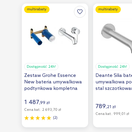
multirabaty
multirabaty
Dostępność:
24h!
Dostępność:
24h!
Zestaw Grohe Essence
Deante Silia bat
New bateria umywalkowa
umywalkowa po
podtynkowa kompletna
stal szczotkowa
chrom (19967001,
BQSF54L
23571000)
1 487
,
99
zł
789
,
21
zł
Cena kat.:
2 693,70 zł
Cena kat.:
999,01 zł
(2)