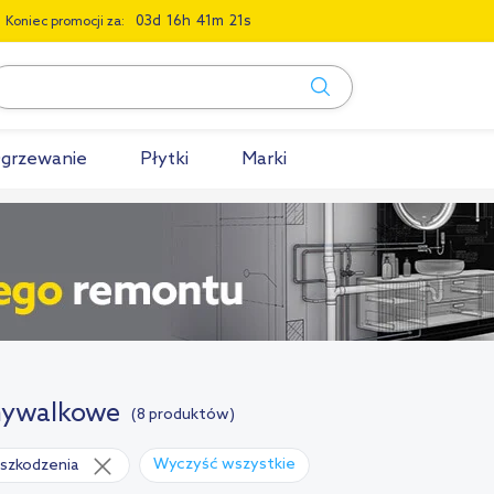
0
3
1
6
4
1
2
0
Koniec promocji za:
grzewanie
Płytki
Marki
mywalkowe
(8 produktów)
Wyczyść wszystkie
szkodzenia