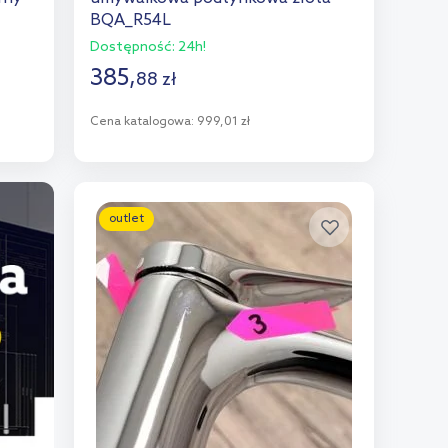
BQA_R54L
Dostępność:
24h!
385
,
88
zł
Cena katalogowa:
999,01 zł
Do koszyka
Dodaj do porównania
outlet