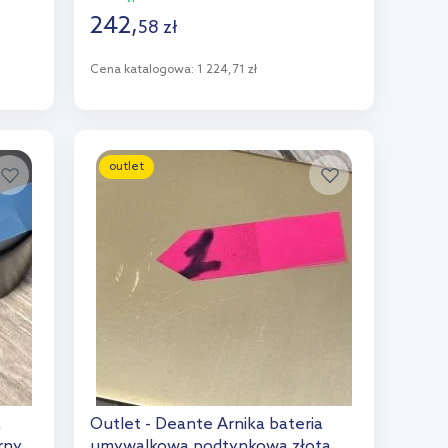
242
,
58
zł
Cena katalogowa:
1 224,71 zł
Do koszyka
Dodaj do porównania
outlet
a
Outlet - Deante Arnika bateria
rny
umywalkowa podtynkowa złota