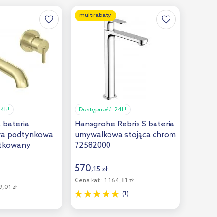
multirabaty
24h!
Dostępność:
24h!
a bateria
Hansgrohe Rebris S bateria
a podtynkowa
umywalkowa stojąca chrom
otkowany
72582000
570
,
15
zł
Cena kat.:
1 164,81 zł
,01 zł
(1)