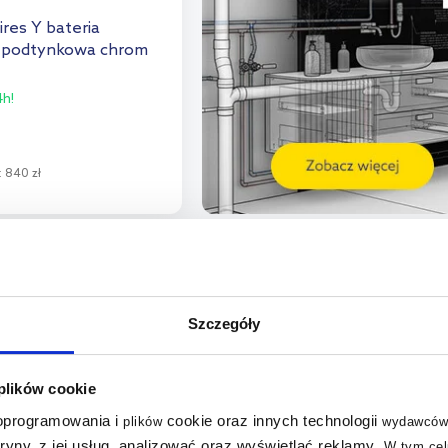
res Y bateria
podtynkowa chrom
h!
:
840 zł
o koszyka
aj do porównania
Szczegóły
multirabaty
multirabaty
 plików cookie
 oprogramowania i
cookie oraz innych technologii
plików
wydawców
tryny, z jej usług, analizować oraz wyświetlać reklamy
.
W tym cel