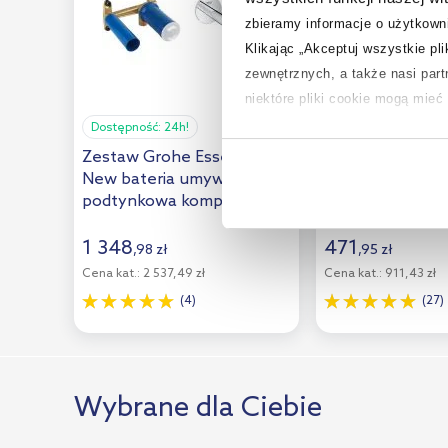
zbieramy informacje o użytkowni
Klikając „Akceptuj wszystkie pl
zewnętrznych, a także nasi par
niektóre pliki cookie mogą mie
Dostępność:
24h!
Dostępność:
24h!
Aby uzyskać więcej informacji na
Zestaw Grohe Essence
Grohe Essence b
na temat plików cookie i tego, d
New bateria umywalkowa
umywalkowa sto
podtynkowa kompletna
23590001
chrom (19408001,
23571000)
1 348
471
,
98
zł
,
95
zł
Cena kat.:
2 537,49 zł
Cena kat.:
911,43 zł
(4)
(27)
Wybrane dla Ciebie