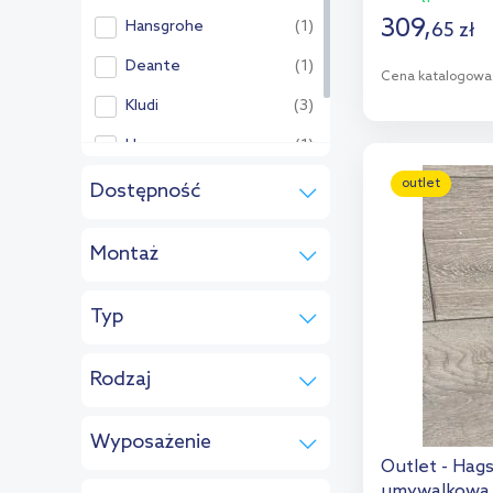
309
,
Hansgrohe
(1)
65
zł
Deante
(1)
Cena katalogowa
Kludi
(3)
D
Hagser
(1)
Dod
Pozostałe:
outlet
Dostępność
w magazynie
(8)
Montaż
podtynkowa
(5)
Typ
stojąca
(3)
jednouchwytowa
(8)
Rodzaj
zwykła
(8)
Wyposażenie
Outlet - Hags
bez korka
(7)
umywalkowa