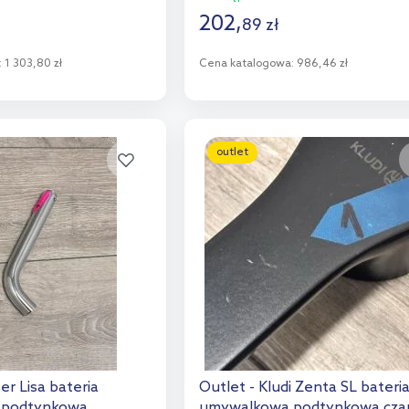
202
,
89
zł
:
1 303,80 zł
Cena katalogowa:
986,46 zł
o koszyka
Do koszyka
aj do porównania
Dodaj do porównania
outlet
er Lisa bateria
Outlet - Kludi Zenta SL bateri
 podtynkowa
umywalkowa podtynkowa cza