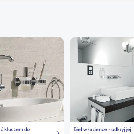
ść kluczem do
Biel w łazience - odkryj jej