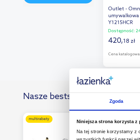
Outlet - Omni
umywalkowa 
Y1215HCR
Dostępność:
24
420
,
18
zł
Cena katalogowa
D
Dod
Nasze bestsellery
Zgoda
multirabaty
multirabaty
Niniejsza strona korzysta z
Na tej stronie korzystamy z
wszystkich funkcji naszej wi