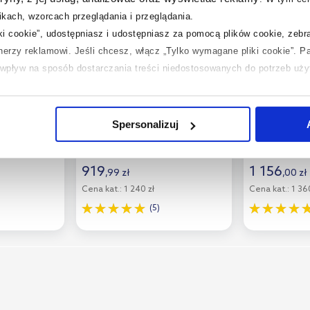
kach, wzorcach przeglądania i przeglądania.
iki cookie”, udostępniasz i udostępniasz za pomocą plików cookie, zeb
tnerzy reklamowi.
Jeśli chcesz, włącz „Tylko wymagane pliki cookie”.
Pa
ć wpływ na sposób dostarczania treści niedostosowanych do potrzeb uż
Dostępność:
24h!
Dostępność:
 temat plików plików cookie, kliknij „Ustawienia plików cookie”.
Jeśli 
ateria
Omnires Y bateria
Omnires Y 
laczego ich przepisy, przejdź do zakładek „Informacje o plikach cookie”
jąca chrom
umywalkowa podtynkowa
umywalkow
Spersonalizuj
grafit szczotkowany
nikiel Y121
Y1215HGR
919
1 156
,
99
zł
,
00
zł
Cena kat.:
1 240 zł
Cena kat.:
1 360
(5)