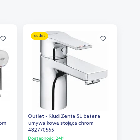
outlet
Outlet - Kludi Zenta SL bateria
rom
umywalkowa stojąca chrom
482770565
Dostępność:
24h!