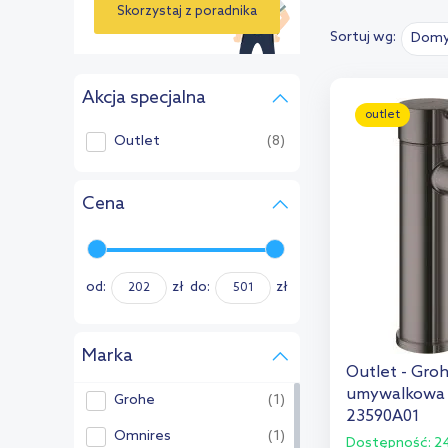
Skorzystaj z poradnika
Sortuj wg:
Domy
›
Akcja specjalna
outlet
Outlet
(8)
Cena
od:
zł
do:
zł
Marka
Outlet - Gro
umywalkowa s
Grohe
(1)
23590A01
Omnires
(1)
Dostępność:
24