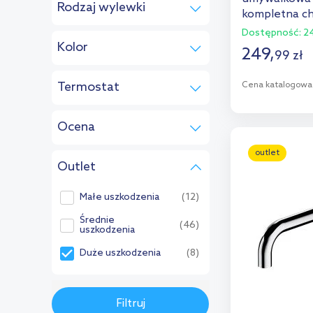
Rodzaj wylewki
kompletna c
z korkiem
(1)
stała
(8)
Dostępność:
24
Kolor
249
,
99
zł
chrom
(5)
Termostat
Cena katalogowa
złoty
(1)
bez termostatu
(8)
D
czarny
(1)
Ocena
grafit
(1)
Dod
Brak oceny
(8)
outlet
Outlet
Małe uszkodzenia
(12)
Średnie
(46)
uszkodzenia
Duże uszkodzenia
(8)
Filtruj