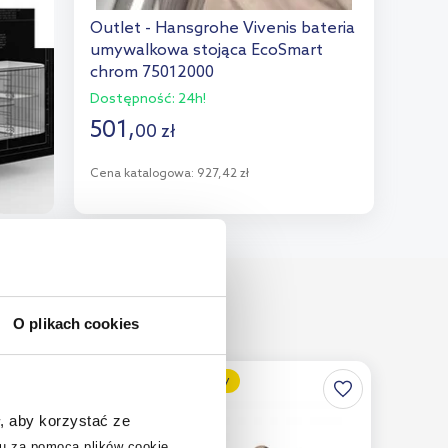
Outlet - Hansgrohe Vivenis bateria
umywalkowa stojąca EcoSmart
chrom 75012000
Dostępność:
24h!
501
,
00
zł
Cena katalogowa:
927,42 zł
Do koszyka
Dodaj do porównania
O plikach cookies
multirabaty
, aby korzystać ze
u za pomocą plików cookie