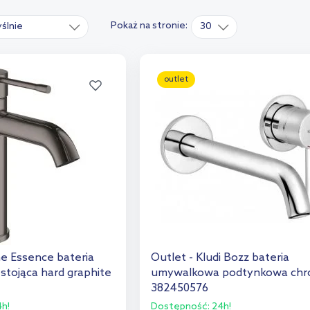
Pokaż na stronie:
ślnie
30
outlet
he Essence bateria
Outlet - Kludi Bozz bateria
tojąca hard graphite
umywalkowa podtynkowa ch
382450576
h!
Dostępność:
24h!