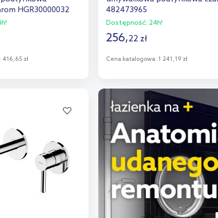
hrom HGR30000032
482473965
h!
Dostępność:
24h!
256
,
22
zł
:
416,65 zł
Cena katalogowa:
1 241,19 zł
o koszyka
Do koszyka
aj do porównania
Dodaj do porównania