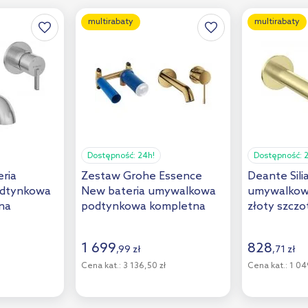
multirabaty
multirabaty
Dostępność:
24h!
Dostępność:
eria
Zestaw Grohe Essence
Deante Sili
dtynkowa
New bateria umywalkowa
umywalkow
na
podtynkowa kompletna
złoty szcz
cool sunrise (19408GL1,
BQS_R54L
23571000)
1 699
828
,
99
zł
,
71
zł
Cena kat.:
3 136,50 zł
Cena kat.:
1 049