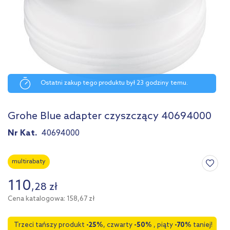
Ostatni zakup tego produktu był 23 godziny temu.
Grohe Blue adapter czyszczący 40694000
Nr Kat.
40694000
multirabaty
110
,
28
zł
Cena katalogowa: 158,67 zł
Trzeci tańszy produkt
-25%
, czwarty
-50%
, piąty
-70%
taniej!