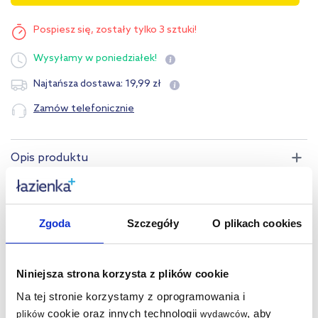
Pospiesz się,
zostały tylko 3 sztuki!
Wysyłamy
w poniedziałek!
19
,
99
zł
Najtańsza dostawa:
Zamów telefonicznie
Opis produktu
Dane techniczne
Zgoda
Szczegóły
O plikach cookies
Warto dokupić:
Kupowane z tym produktem:
Niniejsza strona korzysta z plików cookie
Na tej stronie korzystamy z oprogramowania i
Produkty z serii:
cookie oraz innych technologii
, aby
plików
wydawców