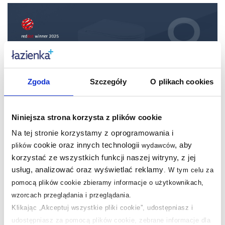
Zgoda
Szczegóły
O plikach cookies
/ Marka Oltens doceniona na świecie – Red Dot
2025
Niniejsza strona korzysta z plików cookie
Wśród najbardziej prestiżowych nagród w dziedzinie
Na tej stronie korzystamy z oprogramowania i
wzornictwa przemysłowego znajduje się Red Dot
cookie oraz innych technologii
, aby
plików
wydawców
Award. To nie tylko potwierdzenie atrakcyjnego
korzystać ze wszystkich funkcji naszej witryny, z jej
designu produktu, ale także dowód na jego
usług, analizować oraz wyświetlać reklamy
.
W tym celu za
innowacyjność, funkcjonalność i wysoką jakość. W
pomocą plików cookie zbieramy informacje o użytkownikach,
2025 roku marka Oltens zdobyła wyjątkowe
wzorcach przeglądania i przeglądania.
wyróżnienie w kategorii „Product Design”, otrzymując
Klikając „Akceptuj wszystkie pliki cookie”, udostępniasz i
tytuł Red Dot Winner dla inteligentnej toalety myjącej
udostępniasz za pomocą plików cookie, zebrane informacje dla
SmartFrisk oraz kolekcji Hamnes. Dla Producenta to