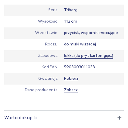
Seria
Triberg
Wysokość
112 cm
W zestawie
przycisk, wsporniki mocujące
Rodzaj
do miski wiszącej
Zabudowa
lekka (do płyt karton-gips.)
Kod EAN
5903003011033
Gwarancja
Pobierz
Dane producenta
Zobacz
Warto dokupić: