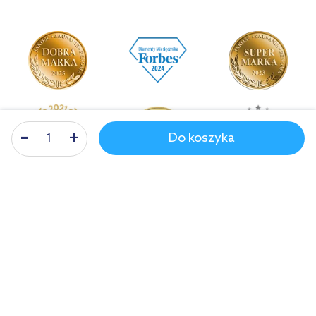
Do koszyka
Odbiór zamówienia
w 1986 miastach!
Nasza infolinia
Poniedziałek - piątek: 8-17