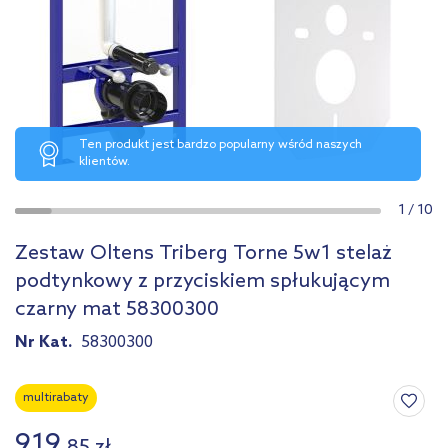
Ten produkt jest bardzo popularny wśród naszych
klientów.
1
/
10
Zestaw Oltens Triberg Torne 5w1 stelaż
podtynkowy z przyciskiem spłukującym
czarny mat 58300300
Nr Kat.
58300300
multirabaty
919