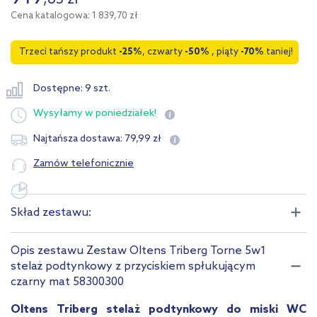
,
85
zł
Cena katalogowa: 1 839,70 zł
Trzeci tańszy produkt
-25%
, czwarty
-50%
, piąty
-70%
taniej!
Dostępne: 9 szt.
Wysyłamy
w poniedziałek!
79
,
99
zł
Najtańsza dostawa:
Zamów telefonicznie
Skład zestawu:
Opis zestawu Zestaw Oltens Triberg Torne 5w1
stelaż podtynkowy z przyciskiem spłukującym
czarny mat 58300300
Oltens Triberg stelaż podtynkowy do miski WC