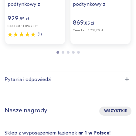
podtynkowy z
podtynkowy z
przyciskiem
przyciskiem
spłukującym czarny
spłukującym białym
929
,
85
zł
869
,
85
zł
mat 58301300
58300000
Cena kat.:
1 859,70 zł
Cena kat.:
1 739,70 zł
(1)
Pytania i odpowiedzi
Nasze nagrody
WSZYSTKIE
Sklep z wyposażeniem łazienek
nr 1 w Polsce!