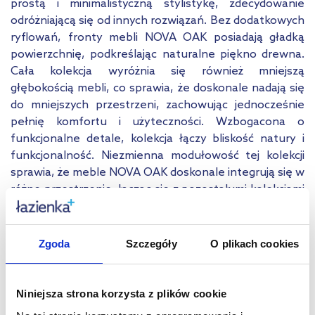
prostą i minimalistyczną stylistykę, zdecydowanie
odróżniającą się od innych rozwiązań. Bez dodatkowych
ryflowań, fronty mebli NOVA OAK posiadają gładką
powierzchnię, podkreślając naturalne piękno drewna.
Cała kolekcja wyróżnia się również mniejszą
głębokością mebli, co sprawia, że doskonale nadają się
do mniejszych przestrzeni, zachowując jednocześnie
pełnię komfortu i użyteczności. Wzbogacona o
funkcjonalne detale, kolekcja łączy bliskość natury i
funkcjonalność. Niezmienna modułowość tej kolekcji
sprawia, że meble NOVA OAK doskonale integrują się w
różne przestrzenie, łącząc się z pozostałymi kolekcjami
NOVA i LINE REED GREEN, umożliwiając elastyczne
dostosowanie do indywidualnych potrzeb.
Zgoda
Szczegóły
O plikach cookies
Dane techniczne
Marka
Comad
Niniejsza strona korzysta z plików cookie
Seria
Nova Cashmere