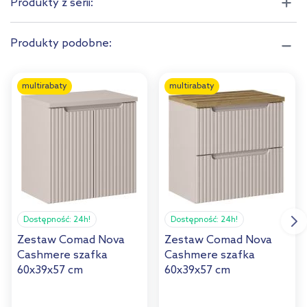
Produkty z serii:
Produkty podobne:
multirabaty
multirabaty
Dostępność:
24h!
Dostępność:
24h!
Zestaw Comad Nova
Zestaw Comad Nova
Cashmere szafka
Cashmere szafka
60x39x57 cm
60x39x57 cm
podumywalkowa
podumywalkowa
wisząca z blatem
wisząca z blatem