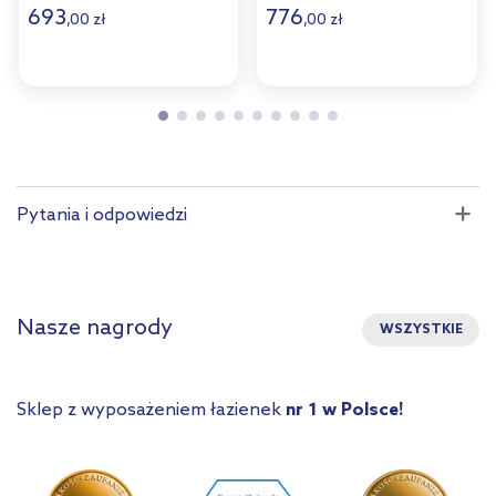
kaszmir SET-NOC B
kaszmir SET-NOC B
693
776
,
00
zł
,
00
zł
CASHMERE 60CM D
OAK 60CM S
Pytania i odpowiedzi
Nasze nagrody
WSZYSTKIE
Sklep z wyposażeniem łazienek
nr 1 w Polsce!