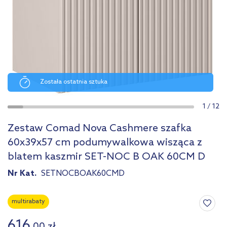
Została ostatnia sztuka
1
/
12
Zestaw Comad Nova Cashmere szafka
60x39x57 cm podumywalkowa wisząca z
blatem kaszmir SET-NOC B OAK 60CM D
Nr Kat.
SETNOCBOAK60CMD
multirabaty
616