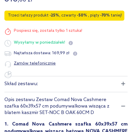
,
00
zł
Trzeci tańszy produkt
-25%
, czwarty
-50%
, piąty
-70%
taniej!
Pospiesz się,
została tylko 1 sztuka!
Wysyłamy
w poniedziałek!
169
,
99
zł
Najtańsza dostawa:
Zamów telefonicznie
Skład zestawu:
Opis zestawu Zestaw Comad Nova Cashmere
szafka 60x39x57 cm podumywalkowa wisząca z
blatem kaszmir SET-NOC B OAK 60CM D
1. Comad Nova Cashmere szafka 60x39x57 cm
podumywalkowa wisząca beżowa NOVA CASHMERE