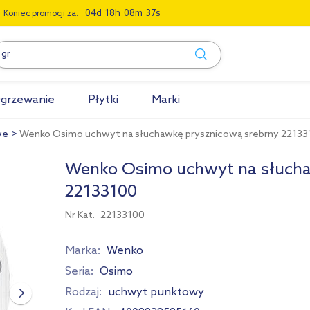
0
4
1
8
0
8
3
6
Koniec promocji za:
grzewanie
Płytki
Marki
we
Wenko Osimo uchwyt na słuchawkę prysznicową srebrny 22133
Wenko Osimo uchwyt na słucha
22133100
Nr Kat.
22133100
Marka:
Wenko
Seria:
Osimo
Rodzaj:
uchwyt punktowy