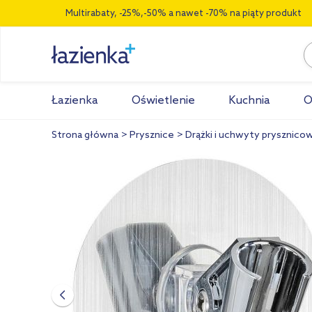
Multirabaty, -25%,-50% a nawet -70% na piąty produkt
Łazienka
Oświetlenie
Kuchnia
O
Strona główna
Prysznice
Drążki i uchwyty prysznico