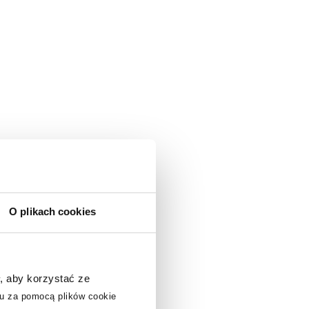
O plikach cookies
multirabaty
multirabaty
mu
, aby korzystać ze
u za pomocą plików cookie