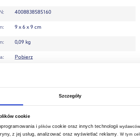
N
4008838585160
em
9 x 6 x 9 cm
m
0,09 kg
ja
Pobierz
ta
Zobacz
Szczegóły
 plików cookie
multirabaty
multirabaty
 oprogramowania i
cookie oraz innych technologii
plików
wydawców
tryny, z jej usług, analizować oraz wyświetlać reklamy
.
W tym cel