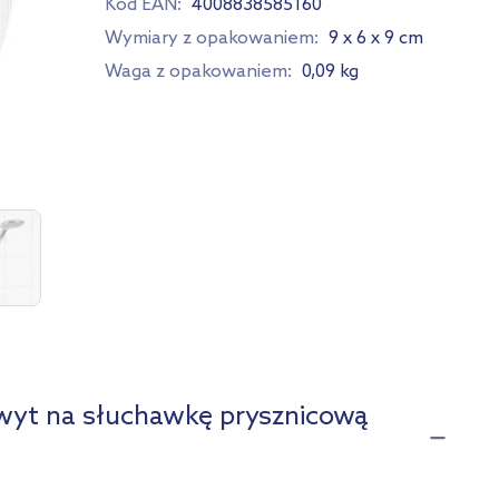
Kod EAN:
4008838585160
Wymiary z opakowaniem:
9 x 6 x 9 cm
Waga z opakowaniem:
0,09 kg
yt na słuchawkę prysznicową