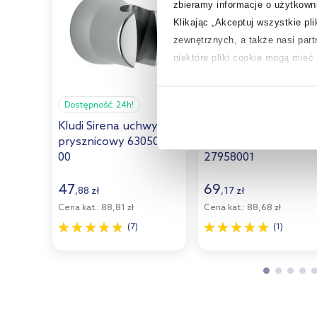
zbieramy informacje o użytkowni
Klikając „Akceptuj wszystkie pl
zewnętrznych, a także nasi par
niektóre pliki cookie mogą mie
Aby uzyskać więcej informacji na
Dostępność:
24h!
Dostępność:
24h!
na temat plików cookie i tego, d
Kludi Sirena uchwyt
Grohe Vitalio Univers
prysznicowy 6305005-
uchwyt prysznicowy
00
27958001
47
69
,
88
zł
,
17
zł
Cena kat.:
88,81 zł
Cena kat.:
88,68 zł
(7)
(1)