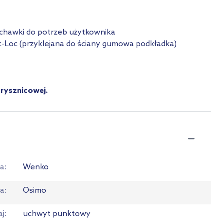
uchawki do potrzeb użytkownika
c-Loc (przyklejana do ściany gumowa podkładka)
rysznicowej.
a
Wenko
ia
Osimo
aj
uchwyt punktowy