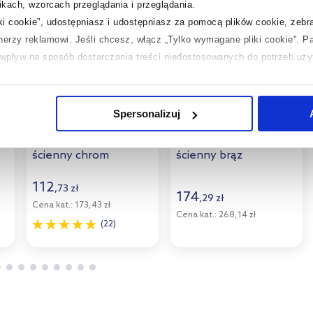
kach, wzorcach przeglądania i przeglądania.
iki cookie”, udostępniasz i udostępniasz za pomocą plików cookie, zeb
tnerzy reklamowi.
Jeśli chcesz, włącz „Tylko wymagane pliki cookie”.
Pa
ć wpływ na sposób dostarczania treści niedostosowanych do potrzeb uż
 temat plików plików cookie, kliknij „Ustawienia plików cookie”.
Jeśli 
Dostępność:
24h!
Dostępność:
24h!
laczego ich przepisy, przejdź do zakładek „Informacje o plikach cookie”
Spersonalizuj
al
Hansgrohe Porter'S
Hansgrohe Porter S
uchwyt prysznicowy
uchwyt prysznicowy
ścienny chrom
ścienny brąz
28331000
szczotkowany
28331140
112
,
73
zł
174
,
29
zł
Cena kat.:
173,43 zł
Cena kat.:
268,14 zł
(22)