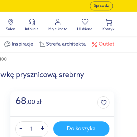
Sprawdź
Salon
Infolinia
Moje konto
Ulubione
Koszyk
Inspiracje
Strefa architekta
Outlet
100
wkę prysznicową srebrny
68
,
00
zł
Do koszyka