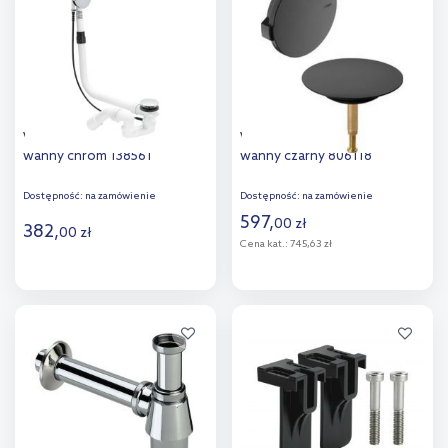
Viega Multiplex syfon do
Viega Multiplex syfon do
wanny chrom 138561
wanny czarny 806118
Dostępność:
na zamówienie
Dostępność:
na zamówienie
597
,
00
zł
382
,
00
zł
Cena kat.:
745,63 zł
Do koszyka
Do koszyka