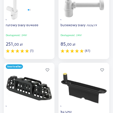
Viega syfon do umywalki
Viega syfon do umywalki
rurowy biały 804688
butelkowy biały 703219
Dostępność:
24h!
Dostępność:
24h!
251
,
85
,
00
zł
00
zł
(1)
(61)
Do koszyka
Do koszyka
bestseller
Viega Advantix sitko 686338
Viega Advantix syfon suchy
827243