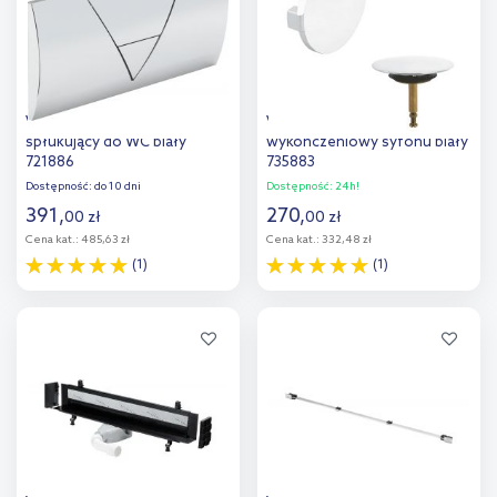
Viega Visign przycisk
Viega Multiplex zestaw
spłukujący do WC biały
wykończeniowy syfonu biały
721886
735883
Dostępność:
do 10 dni
Dostępność:
24h!
391
,
270
,
00
zł
00
zł
Cena kat.:
485,63 zł
Cena kat.:
332,48 zł
(1)
(1)
Do koszyka
Do koszyka