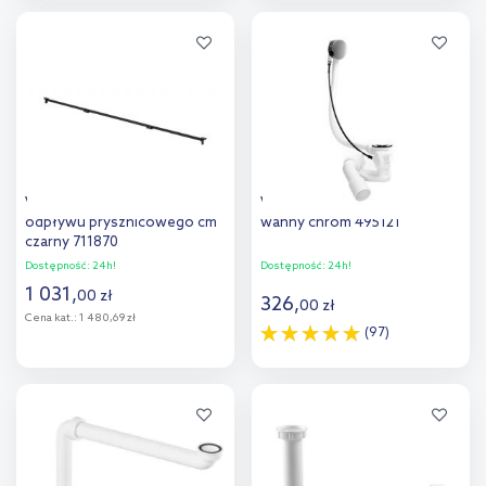
Do koszyka
Do koszyka
Viega Advantix ruszt
Viega Simplex syfon do
odpływu prysznicowego cm
wanny chrom 495121
czarny 711870
Dostępność:
24h!
Dostępność:
24h!
1 031
,
00
zł
326
,
00
zł
Cena kat.:
1 480,69 zł
(97)
Do koszyka
Do koszyka