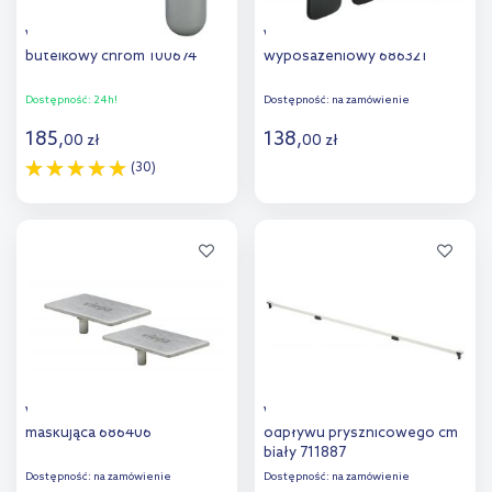
Viega syfon do umywalki
Viega Advantix zestaw
butelkowy chrom 100674
wyposażeniowy 686321
Dostępność:
24h!
Dostępność:
na zamówienie
185
,
138
,
00
zł
00
zł
(30)
Do koszyka
Do koszyka
Viega Advantix płytka
Viega Advantix ruszt
maskująca 686406
odpływu prysznicowego cm
biały 711887
Dostępność:
na zamówienie
Dostępność:
na zamówienie