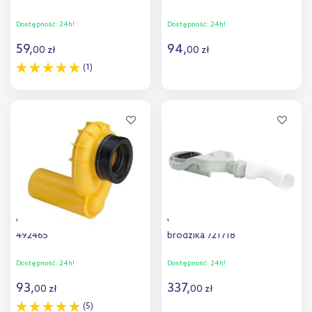
Dostępność:
24h!
Dostępność:
24h!
59
,
94
,
00
zł
00
zł
(1)
Do koszyka
Do koszyka
Viega syfon do pisuaru
Viega Advantix syfon do
492465
brodzika 721718
Dostępność:
24h!
Dostępność:
24h!
93
,
337
,
00
zł
00
zł
(5)