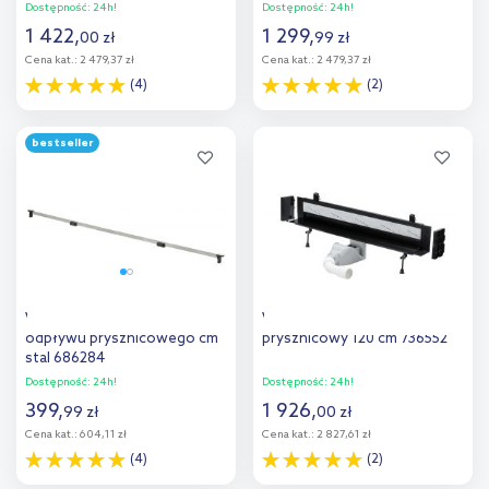
Dostępność:
24h!
Dostępność:
24h!
1 422
,
1 299
,
00
zł
99
zł
Cena kat.:
2 479,37 zł
Cena kat.:
2 479,37 zł
(4)
(2)
Do koszyka
Do koszyka
bestseller
Viega Advantix ruszt
Viega Advantix Vario odpływ
odpływu prysznicowego cm
prysznicowy 120 cm 736552
stal 686284
Dostępność:
24h!
Dostępność:
24h!
399
,
1 926
,
99
zł
00
zł
Cena kat.:
604,11 zł
Cena kat.:
2 827,61 zł
(4)
(2)