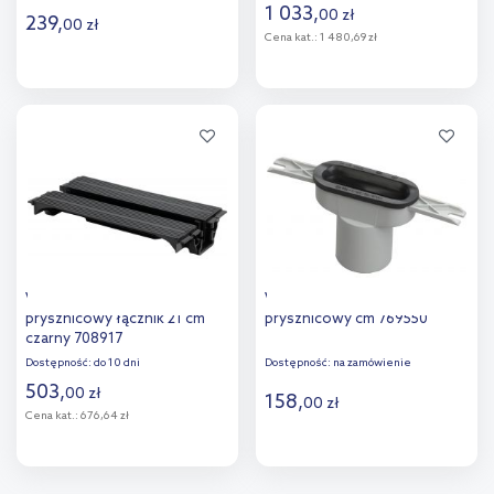
1 033
,
00
zł
239
,
00
zł
Cena kat.:
1 480,69 zł
Do koszyka
Do koszyka
Viega Advantix odpływ
Viega Advantix odpływ
prysznicowy łącznik 21 cm
prysznicowy cm 769550
czarny 708917
Dostępność:
do 10 dni
Dostępność:
na zamówienie
503
,
00
zł
158
,
00
zł
Cena kat.:
676,64 zł
Do koszyka
Do koszyka