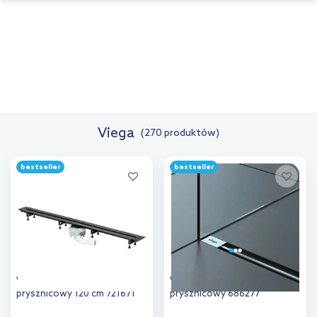
Viega
(270 produktów)
bestseller
bestseller
Viega Advantix odpływ
Viega Advantix odpływ
prysznicowy 120 cm 721671
prysznicowy 686277