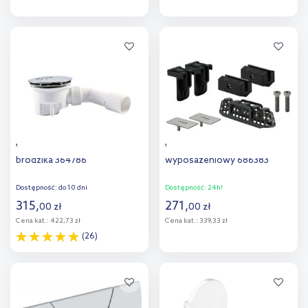
Do koszyka
Do koszyka
Viega Tempoplex syfon do
Viega Advantix Vario zestaw
brodzika 364786
wyposażeniowy 686383
Dostępność:
do 10 dni
Dostępność:
24h!
315
,
271
,
00
zł
00
zł
Cena kat.:
422,73 zł
Cena kat.:
339,33 zł
(26)
Do koszyka
Do koszyka