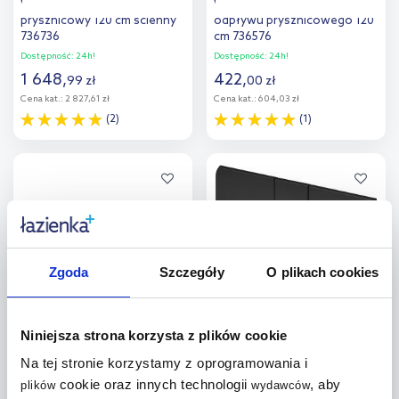
Viega Advantix Vario odpływ
Viega Advantix ruszt
prysznicowy 120 cm ścienny
odpływu prysznicowego 120
736736
cm 736576
Dostępność:
24h!
Dostępność:
24h!
1 648
,
422
,
99
zł
00
zł
Cena kat.:
2 827,61 zł
Cena kat.:
604,03 zł
(2)
(1)
Do koszyka
Do koszyka
Zgoda
Szczegóły
O plikach cookies
Viega Advantix ruszt
Viega przycisk spłukujący do
odpływu prysznicowego 120
WC czarny 773304
Niniejsza strona korzysta z plików cookie
cm 736569
Na tej stronie korzystamy z oprogramowania i
Dostępność:
24h!
Dostępność:
24h!
421
,
490
,
cookie oraz innych technologii
, aby
plików
wydawców
00
zł
00
zł