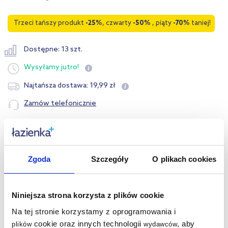
Trzeci tańszy produkt
-25%
, czwarty
-50%
, piąty
-70%
taniej!
Dostępne: 13 szt.
Wysyłamy
jutro!
19
,
99
zł
Najtańsza dostawa:
Zamów telefonicznie
Opis produktu
Zgoda
Szczegóły
O plikach cookies
Dane techniczne
Warto dokupić:
Niniejsza strona korzysta z plików cookie
Na tej stronie korzystamy z oprogramowania i
Kupowane z tym produktem:
cookie oraz innych technologii
, aby
plików
wydawców