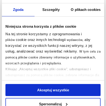
Zgoda
Szczegóły
O plikach cookies
Nasze nagrody
WSZYSTKIE
Niniejsza strona korzysta z plików cookie
Sklep z wyposażeniem łazienek
nr 1 w Polsce!
Na tej stronie korzystamy z oprogramowania i
cookie oraz innych technologii
, aby
plików
wydawców
korzystać ze wszystkich funkcji naszej witryny, z jej
usług, analizować oraz wyświetlać reklamy
.
W tym celu za
pomocą plików cookie zbieramy informacje o użytkownikach,
wzorcach przeglądania i przeglądania.
Klikając „Akceptuj wszystkie pliki cookie”, udostępniasz i
udostępniasz za pomocą plików cookie, zebrane informacje dla
użytkowników zewnętrznych, a także nasi partnerzy reklamowi.
Jeśli chcesz, włącz „Tylko wymagane pliki cookie”.
Pamiętaj
Akceptuj wszystkie
jednak, że zablokowane niektóre pliki cookie mogą mieć wpływ
na sposób dostarczania treści niedostosowanych do potrzeb
Spersonalizuj
użytkowników.
Odbiór zamówienia
w 1986 miastach!