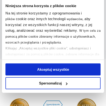
Niniejsza strona korzysta z plików cookie
Na tej stronie korzystamy z oprogramowania i
cookie oraz innych technologii
, aby
plików
wydawców
Taurus Pleasant osuszacz
Taurus Pleasant Water Pump
powietrza 954513000
osuszacz powietrza
korzystać ze wszystkich funkcji naszej witryny, z jej
954517000
usług, analizować oraz wyświetlać reklamy
.
W tym celu za
Dostępność:
24h!
Dostępność:
24h!
pomocą plików cookie zbieramy informacje o użytkownikach,
599
,
00
zł
1 299
,
00
zł
wzorcach przeglądania i przeglądania.
Cena kat.:
859 zł
Klikając „Akceptuj wszystkie pliki cookie”, udostępniasz i
udostępniasz za pomocą plików cookie, zebrane informacje dla
Do koszyka
Do koszyka
użytkowników zewnętrznych, a także nasi partnerzy reklamowi.
Jeśli chcesz, włącz „Tylko wymagane pliki cookie”.
Pamiętaj
Nasze nagrody
WSZYSTKIE
Akceptuj wszystkie
jednak, że zablokowane niektóre pliki cookie mogą mieć wpływ
na sposób dostarczania treści niedostosowanych do potrzeb
Spersonalizuj
użytkowników.
Sklep z wyposażeniem łazienek
nr 1 w Polsce!
Aby uzyskać więcej informacji na temat plików plików cookie,
kliknij „Ustawienia plików cookie”.
Jeśli chcesz uzyskać więcej