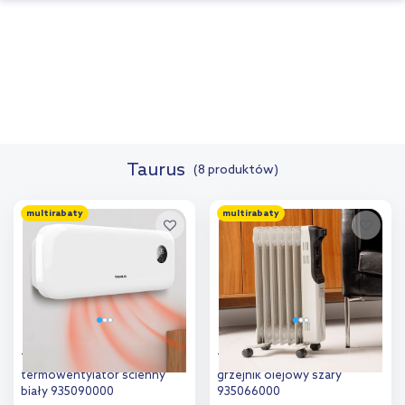
Taurus
(8 produktów)
multirabaty
multirabaty
Taurus Agadir 2000
Taurus New Dakar 1500
termowentylator ścienny
grzejnik olejowy szary
biały 935090000
935066000