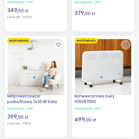
Dostępność:
24h!
Dostępność:
24h!
349
,
00
zł
379
,
00
zł
Cena kat.:
449 zł
Do koszyka
Do koszyka
multirabaty
multirabaty
Taurus Polar
Taurus CHTA 1500 W grzejnik
lampowentylator
konwektorowy biały
podsufitowy 1x30 W biały
935087000
942124000
Dostępność:
24h!
Dostępność:
24h!
399
,
00
zł
499
,
00
zł
Cena kat.:
499 zł