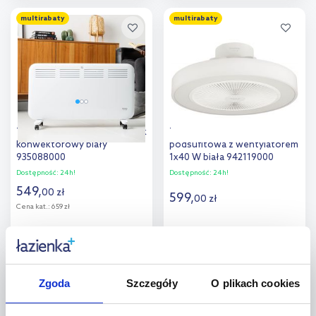
Do koszyka
Do koszyka
multirabaty
multirabaty
Taurus CHTA 2000 W grzejnik
Taurus Fresko Invisible lampa
konwektorowy biały
podsufitowa z wentylatorem
935088000
1x40 W biała 942119000
Dostępność:
24h!
Dostępność:
24h!
549
,
00
zł
599
,
00
zł
Cena kat.:
659 zł
Do koszyka
Do koszyka
multirabaty
multirabaty
Zgoda
Szczegóły
O plikach cookies