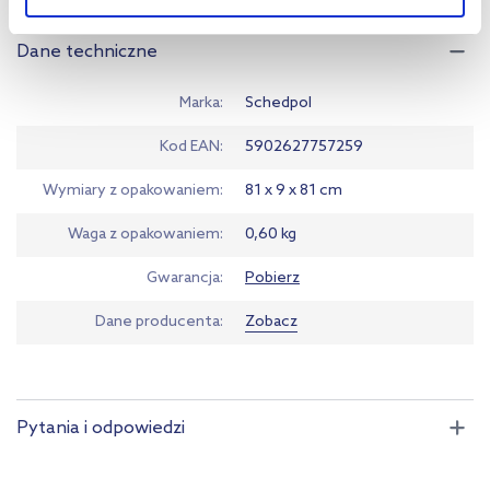
Standard.
Aby uzyskać więcej informacji na temat plików plików cookie,
Dane techniczne
kliknij „Ustawienia plików cookie”.
Jeśli chcesz uzyskać więcej
informacji na temat plików cookie i tego, dlaczego ich przepisy,
Marka
Schedpol
przejdź do zakładek „Informacje o plikach cookie”.
Kod EAN
5902627757259
Wymiary z opakowaniem
81 x 9 x 81 cm
Waga z opakowaniem
0,60 kg
Gwarancja
Pobierz
Dane producenta
Zobacz
Pytania i odpowiedzi