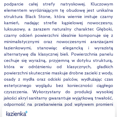
podparcie całej strefy natryskowej. Kluczowym
elementem wyróżniającym tę obudowę jest unikalna
struktura Black Stone, która wiernie imituje czarny
kamień, nadając strefie kąpielowej nowoczesny,
luksusowy, a zarazem naturalny charakter. Głęboki,
czarny odcień powierzchni idealnie komponuje się z
minimalistycznymi oraz nowoczesnymi aranżacjami
łazienkowymi, stanowiąc elegancką i wyrazistą
alternatywę dla klasycznej bieli. Powierzchnia panelu
cechuje się wyraźną, przyjemną w dotyku strukturą,
która w odróżnieniu od klasycznych, gładkich
powierzchni skutecznie maskuje drobne zacieki z wody,
osady z mydła oraz odciski palców, wydłużając czas
estetycznego wyglądu bez konieczności ciągłego
czyszczenia. Wykorzystany do produkcji wysokiej
jakości akryl sanitarny gwarantuje wyjątkową trwałość,
odporność na przebarwienia pod wpływem promieni
UV oraz odporność na uszkodzenia mechaniczne, w