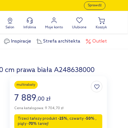
Sprawdź
Salon
Infolinia
Moje konto
Ulubione
Koszyk
Inspiracje
Strefa architekta
Outlet
0 cm prawa biała A248638000
multirabaty
7 889
,
00
zł
Cena katalogowa: 9 704,70 zł
Trzeci tańszy produkt
-25%
, czwarty
-50%
,
piąty
-70%
taniej!