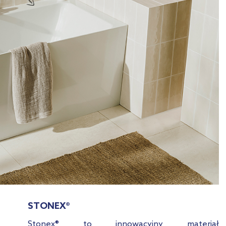
STONEX®
Stonex® to innowacyjny materiał