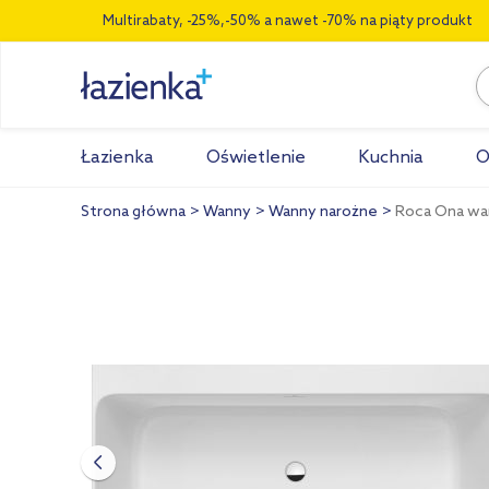
Multirabaty, -25%,-50% a nawet -70% na piąty produkt
Łazienka
Oświetlenie
Kuchnia
O
Strona główna
Wanny
Wanny narożne
Roca Ona wa