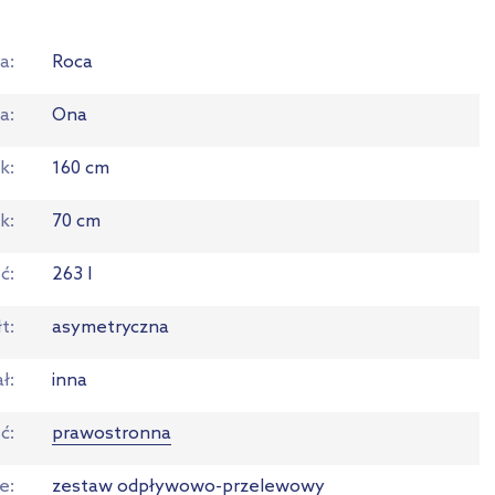
a
Roca
ia
Ona
ok
160 cm
ok
70 cm
ć
263 l
łt
asymetryczna
ał
inna
ść
prawostronna
e
zestaw odpływowo-przelewowy