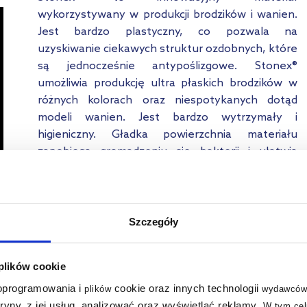
wykorzystywany w produkcji brodzików i wanien.
Jest bardzo plastyczny, co pozwala na
uzyskiwanie ciekawych struktur ozdobnych, które
są jednocześnie antypoślizgowe. Stonex®
umożliwia produkcję ultra płaskich brodzików w
różnych kolorach oraz niespotykanych dotąd
modeli wanien. Jest bardzo wytrzymały i
higieniczny. Gładka powierzchnia materiału
zapobiega gromadzeniu się bakterii i ułatwia
utrzymanie w czystości.
Szczegóły
z
c
ą
 plików cookie
ą
 oprogramowania i
cookie oraz innych technologii
plików
wydawców
a
tryny, z jej usług, analizować oraz wyświetlać reklamy
.
W tym cel