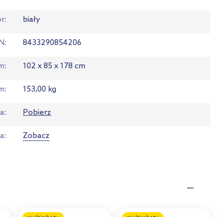
or
biały
N
8433290854206
em
102 x 85 x 178 cm
m
153,00 kg
ja
Pobierz
ta
Zobacz