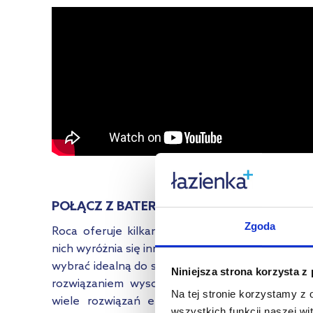
POŁĄCZ Z BATERIAMI ROCA!
Zgoda
Roca oferuje kilkanaście kolekcji baterii. Każda 
nich wyróżnia się innym wzornictwem. Można wię
wybrać idealną do swojej łazienki. Baterie Roca s
Niniejsza strona korzysta z
rozwiązaniem wysokiej jakości na lata i oferuj
Na tej stronie korzystamy z
wiele rozwiązań ekologicznych jak: technologi
wszystkich funkcji naszej wi