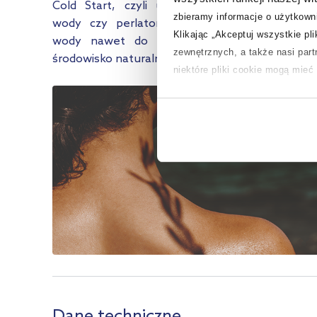
Cold Start, czyli uruchomienie zawsze zimne
zbieramy informacje o użytkowni
wody czy perlatory, które ograniczają zużyci
Klikając „Akceptuj wszystkie pl
wody nawet do 1,3 l wody na min. Szanu
zewnętrznych, a także nasi par
środowisko naturalne z bateriami Roca.
niektóre pliki cookie mogą mie
Aby uzyskać więcej informacji na
na temat plików cookie i tego, d
Dane techniczne