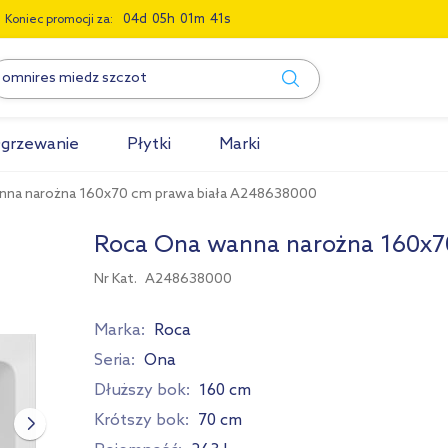
0
4
0
5
0
1
4
0
Koniec promocji za:
grzewanie
Płytki
Marki
nna narożna 160x70 cm prawa biała A248638000
Roca Ona wanna narożna 160x7
Nr Kat.
A248638000
Marka:
Roca
Seria:
Ona
Dłuższy bok:
160 cm
Krótszy bok:
70 cm