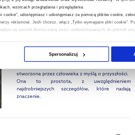
j
kach, wzorcach przeglądania i przeglądania.
e
iki cookie”, udostępniasz i udostępniasz za pomocą plików cookie, zeb
j
tnerzy reklamowi.
Jeśli chcesz, włącz „Tylko wymagane pliki cookie”.
Pa
ć wpływ na sposób dostarczania treści niedostosowanych do potrzeb uż
 temat plików plików cookie, kliknij „Ustawienia plików cookie”.
Jeśli 
ONA
laczego ich przepisy, przejdź do zakładek „Informacje o plikach cookie”
Spersonalizuj
Kolekcja Ona doskonale łączy wyrafinowane
proporcje i archetypowe kształty, to kolekcja
stworzona przez człowieka z myślą o przyszłości.
Ona to prostota, z uwzględnieniem
najdrobniejszych szczegółów, które nadają
znaczenie.