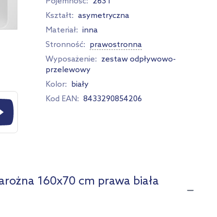
Pojemność:
263 l
Kształt:
asymetryczna
Materiał:
inna
Stronność:
prawostronna
Wyposażenie:
zestaw odpływowo-
przelewowy
Kolor:
biały
Kod EAN:
8433290854206
arożna 160x70 cm prawa biała