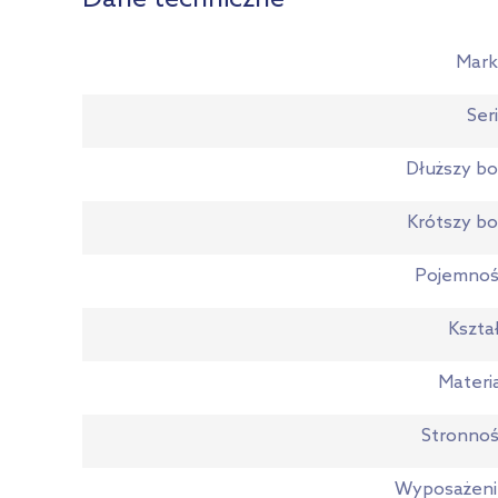
Mark
Ser
Dłuższy b
Krótszy b
Pojemnoś
Kszta
Materi
Stronno
Wyposażeni