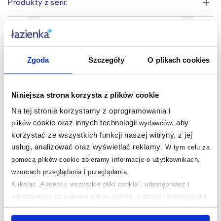
Produkty z serii:
Produkty podobne:
Zgoda
Szczegóły
O plikach cookies
multirabaty
Niniejsza strona korzysta z plików cookie
Na tej stronie korzystamy z oprogramowania i
cookie oraz innych technologii
, aby
plików
wydawców
korzystać ze wszystkich funkcji naszej witryny, z jej
usług, analizować oraz wyświetlać reklamy
.
W tym celu za
Dostępność:
24h!
pomocą plików cookie zbieramy informacje o użytkownikach,
wzorcach przeglądania i przeglądania.
Roca Access Comfort
uchwyt dla
Klikając „Akceptuj wszystkie pliki cookie”, udostępniasz i
niepełnosprawnych 60
udostępniasz za pomocą plików cookie, zebrane informacje dla
cm składany biały
użytkowników zewnętrznych, a także nasi partnerzy reklamowi.
816908009