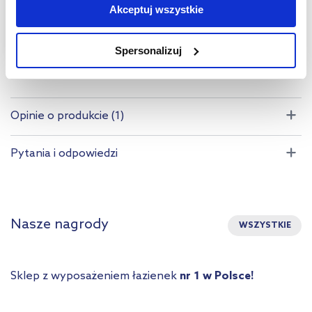
Jeśli chcesz, włącz „Tylko wymagane pliki cookie”.
Pamiętaj
421
,
00
zł
Akceptuj wszystkie
jednak, że zablokowane niektóre pliki cookie mogą mieć wpływ
Cena kat.:
518,40 zł
na sposób dostarczania treści niedostosowanych do potrzeb
Spersonalizuj
użytkowników.
Aby uzyskać więcej informacji na temat plików plików cookie,
kliknij „Ustawienia plików cookie”.
Jeśli chcesz uzyskać więcej
Opinie o produkcie (1)
informacji na temat plików cookie i tego, dlaczego ich przepisy,
przejdź do zakładek „Informacje o plikach cookie”.
Pytania i odpowiedzi
Nasze nagrody
WSZYSTKIE
Sklep z wyposażeniem łazienek
nr 1 w Polsce!