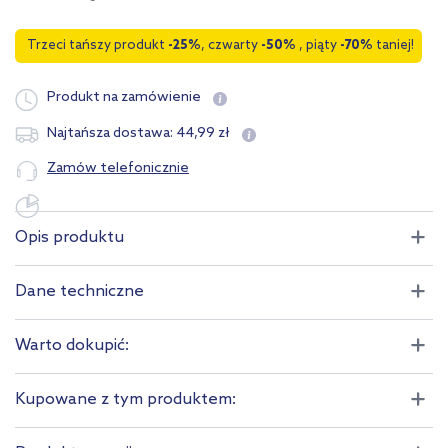
Trzeci tańszy produkt
-25%
, czwarty
-50%
, piąty
-70%
taniej!
Produkt na zamówienie
44
,
99
zł
Najtańsza dostawa:
Zamów telefonicznie
Opis produktu
Dane techniczne
Warto dokupić:
Kupowane z tym produktem: