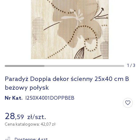
1
/
3
Paradyż Doppia dekor ścienny 25x40 cm B
beżowy połysk
Nr Kat.
I250X4001DOPPBEB
28
,
59
zł
/
szt.
Cena katalogowa: 42,07 zł
Dostępne: 4 szt.