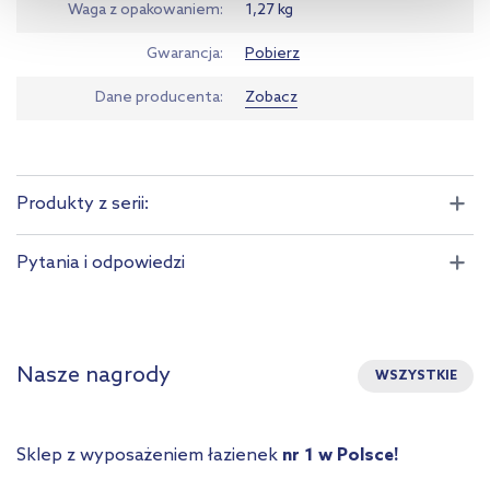
Waga z opakowaniem
1,27 kg
informacji na temat plików cookie i tego, dlaczego ich przepisy,
przejdź do zakładek „Informacje o plikach cookie”.
Gwarancja
Pobierz
Dane producenta
Zobacz
Produkty z serii:
Pytania i odpowiedzi
Nasze nagrody
WSZYSTKIE
Sklep z wyposażeniem łazienek
nr 1 w Polsce!