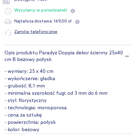
Wysyłamy
w poniedziałek!
169
,
00
zł
Najtańsza dostawa:
Zamów telefonicznie
Opis produktu Paradyż Doppia dekor ścienny 25x40
cm B beżowy połysk
- wymiary: 25 x 40 cm
- wykończenie: gładka
- grubość: 8,1 mm
- minimalna szerokość fugi: od 3 mm do 6 mm
- styl: florystyczny
- technologia: monoporosa
- cena za sztukę
- powierzchnia: połysk
- kolor: beżowy