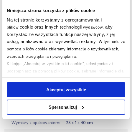
Rektyfikacja
nie
Niniejsza strona korzysta z plików cookie
Wykończenie
gładka
Na tej stronie korzystamy z oprogramowania i
cookie oraz innych technologii
, aby
plików
wydawców
Materiał
glazura
korzystać ze wszystkich funkcji naszej witryny, z jej
Mrozoodporność
nie
usług, analizować oraz wyświetlać reklamy
.
W tym celu za
pomocą plików cookie zbieramy informacje o użytkownikach,
Klasa ścieralności
(nie dotyczy)
wzorcach przeglądania i przeglądania.
Klikając „Akceptuj wszystkie pliki cookie”, udostępniasz i
Antypoślizgowość
(nie dotyczy)
udostępniasz za pomocą plików cookie, zebrane informacje dla
Wymagana impregnacja
nie
użytkowników zewnętrznych, a także nasi partnerzy reklamowi.
Jeśli chcesz, włącz „Tylko wymagane pliki cookie”.
Pamiętaj
Dłuższy bok
40 cm
Akceptuj wszystkie
jednak, że zablokowane niektóre pliki cookie mogą mieć wpływ
Krótszy bok
25 cm
na sposób dostarczania treści niedostosowanych do potrzeb
Spersonalizuj
użytkowników.
Kod EAN
5900144061798
Aby uzyskać więcej informacji na temat plików plików cookie,
Wymiary z opakowaniem
25 x 1 x 40 cm
kliknij „Ustawienia plików cookie”.
Jeśli chcesz uzyskać więcej