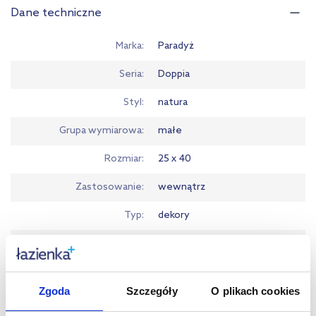
Dane techniczne
Marka
Paradyż
Seria
Doppia
Styl
natura
Grupa wymiarowa
małe
Rozmiar
25 x 40
Zastosowanie
wewnątrz
Typ
dekory
Kolor
beżowy
Powierzchnia
poler
Zgoda
Szczegóły
O plikach cookies
Kształt
prostokąt