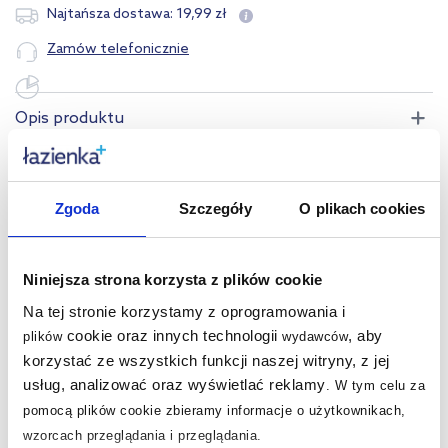
19
,
99
zł
Najtańsza dostawa:
Zamów telefonicznie
Opis produktu
Dane techniczne
Zgoda
Szczegóły
O plikach cookies
Produkty z serii:
Niniejsza strona korzysta z plików cookie
Pytania i odpowiedzi
Na tej stronie korzystamy z oprogramowania i
cookie oraz innych technologii
, aby
plików
wydawców
korzystać ze wszystkich funkcji naszej witryny, z jej
Nasze nagrody
usług, analizować oraz wyświetlać reklamy
WSZYSTKIE
.
W tym celu za
pomocą plików cookie zbieramy informacje o użytkownikach,
wzorcach przeglądania i przeglądania.