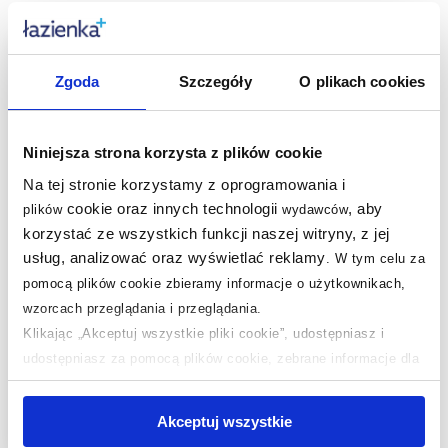
Zgoda
Szczegóły
O plikach cookies
Niniejsza strona korzysta z plików cookie
Na tej stronie korzystamy z oprogramowania i
cookie oraz innych technologii
, aby
plików
wydawców
korzystać ze wszystkich funkcji naszej witryny, z jej
Dostępność:
24h!
usług, analizować oraz wyświetlać reklamy
.
W tym celu za
Oras Safira bateria
pomocą plików cookie zbieramy informacje o użytkownikach,
umywalkowa z
wzorcach przeglądania i przeglądania.
słuchawką prysznicową
Klikając „Akceptuj wszystkie pliki cookie”, udostępniasz i
Bidetta chrom 1012F
udostępniasz za pomocą plików cookie, zebrane informacje dla
907
,
00
zł
użytkowników zewnętrznych, a także nasi partnerzy reklamowi.
Cena kat.:
1 131,60 zł
Jeśli chcesz, włącz „Tylko wymagane pliki cookie”.
Pamiętaj
(1)
Akceptuj wszystkie
jednak, że zablokowane niektóre pliki cookie mogą mieć wpływ