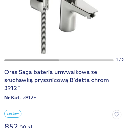
1
/
2
Oras Saga bateria umywalkowa ze
słuchawką prysznicową Bidetta chrom
3912F
Nr Kat.
3912F
zestaw
852